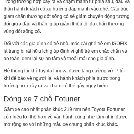
Trong trường hợp xảy ra va chạm mạnh từ phía sau, đầu và
thân hành khách có xu hướng đập mạnh vào ghế. Cấu trúc
giảm chấn thương đốt sống cổ sẽ giảm chuyển động tương
đối giữa đầu và thân, giúp giảm thiểu tối đa chấn thương
vùng đốt sống cổ.
Đối với các gia đình có trẻ nhỏ, móc cài ghế trẻ em ISOFIX
là trang bị rất hữu ích giúp định vị ghế trẻ em chắc chắn và
an toàn, đem lại sự an tâm và thoải mái cho gia đình.
Hệ thống túi khí Toyota Innova được tăng cường với 7 túi
khí để bảo vệ người lái và hành khách phía trước trong
trường hợp xảy ra va chạm có thể gây nguy hiểm.
Dòng xe 7 chỗ Fotuner
Gầm xe cao nhất phân khúc 219 mm nên Toyota Fortuner
có nhiều lợi thế hơn về vận hành cũng như tầm nhìn được
mở rộng so với những mẫu xe chung phân khúc khác.