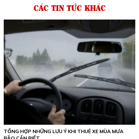
CÁC TIN TỨC KHÁC
TỔNG HỢP NHỮNG LƯU Ý KHI THUÊ XE MÙA MƯA
BÃO CẦN BIẾT