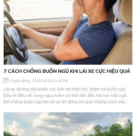
7 CÁCH CHỐNG BUỒN NGỦ KHI LÁI XE CỰC HIỆU QUẢ
Ngày đăng: 22/07/2024 11:43 PM
Lái xe đường dài khiến các bác tài mệt mỏi, thậm chí buồn ngủ.
Đây là điều vô cùng nguy hiểm có thể dẫn đến tai nạn bất ngờ.
Để chống buồn ngủ khi lái xe thì đừng bỏ qua những cách mà
Cho Thuê Xe Thảo My chia sẻ dưới đây.