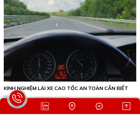
KINH NGHIỆM LÁI XE CAO TỐC AN TOÀN CẦN BIẾT
Ngày đăng: 22/07/2024 11:43 PM
Cao tốc có nhiều điểm khác với cung đường thông thường. Nếu
không có kinh nghiệm thì rất dễ bị mất tập trung hoặc gặp nguy
hiểm. Cùng Cho Thuê Xe Thảo My tìm hiểu ngay những kinh
nghiệm lái xe cao tốc dưới đây để đảm bảo an toàn khi tham gia
giao thông.