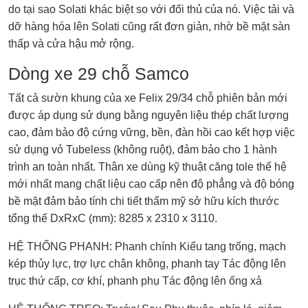
do tại sao Solati khác biệt so với đối thủ của nó. Việc tải và
dỡ hàng hóa lên Solati cũng rất đơn giản, nhờ bề mặt sàn
thấp và cửa hậu mở rộng.
Dòng xe 29 chỗ Samco
Tất cả sườn khung của xe Felix 29/34 chỗ phiên bản mới
được áp dụng sử dụng bằng nguyên liệu thép chất lượng
cao, đảm bảo độ cứng vững, bền, đàn hồi cao kết hợp việc
sử dụng vỏ Tubeless (không ruột), đảm bảo cho 1 hành
trình an toàn nhất. Thân xe dùng kỹ thuật căng tole thế hệ
mới nhất mang chất liệu cao cấp nên độ phẳng và độ bóng
bề mặt đảm bảo tính chi tiết thẩm mỹ sở hữu kích thước
tổng thế DxRxC (mm): 8285 x 2310 x 3110.
HỆ THỐNG PHANH: Phanh chính Kiểu tang trống, mạch
kép thủy lực, trợ lực chân không, phanh tay Tác động lên
trục thứ cấp, cơ khí, phanh phụ Tác động lên ống xả