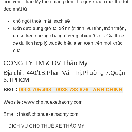
trọn vẹn, Thảo My luôn mang đến cho quý khách mọi thứ tốt
đẹp nhất từ:
chỗ ngồi thoải mái, sạch sẽ
Đón đưa đúng giờ tài xế nhiệt tình, vui tính, thân thiện,
êm ái trên những chặng đường nhiều “Gờ" - Giá thuê
xe du lịch hợp lý và đặc biệt là an toàn trên mọi khúc
cua
CÔNG TY TM & DV Thảo My
Địa chỉ : 440/1B.Phan Văn Trị.Phường 7.Quận
5.TPHCM
SĐT :
0903 705 493 - 0938 733 676 -
ANH CHINH
Website : www.chothuexethaomy.com
Email : info@chothuexethaomy.com