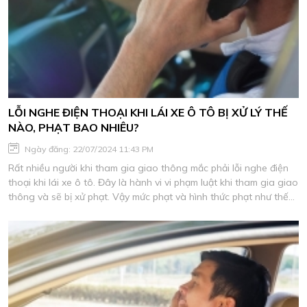
LỖI NGHE ĐIỆN THOẠI KHI LÁI XE Ô TÔ BỊ XỬ LÝ THẾ
NÀO, PHẠT BAO NHIÊU?
Ngày đăng: 22/07/2024 11:43 PM
Rất nhiều người khi tham gia giao thông mắc phải lỗi nghe điện
thoại khi lái xe ô tô. Đây là hành vi vi phạm luật khi tham gia giao
thông và sẽ bị xử phạt. Vậy mức phạt và hình thức phạt như thế
nào thì hãy cùng Cho Thuê Xe Thảo My tìm hiểu ngay.