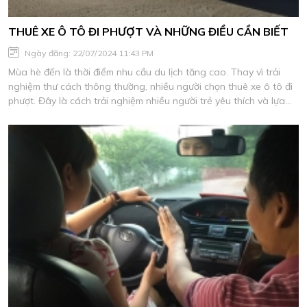
THUÊ XE Ô TÔ ĐI PHƯỢT VÀ NHỮNG ĐIỀU CẦN BIẾT
Ngày đăng: 22/07/2024 11:43 PM
Mùa hè đến là thời điểm nhu cầu du lịch tăng cao. Thay vì trải
nghiệm thư cách thông thường, nhiều người chọn thuê xe ô tô đi
phượt. Đây là cách trải nghiệm nhiều người trẻ yêu thích và lựa
chọn. Những thông tin mà Cho Thuê Xe Thảo My chia sẻ dưới
đây sẽ giúp bạn có thêm kinh nghiệm khi thuê xe và có chuyến đi
trọn vẹn.