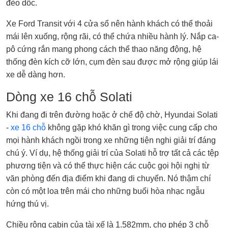
đèo dốc.
Xe Ford Transit với 4 cửa sổ nên hành khách có thể thoải
mái lên xuống, rộng rãi, có thể chứa nhiều hành lý. Nắp ca-
pô cứng rắn mang phong cách thể thao năng động, hệ
thống đèn kích cỡ lớn, cụm đèn sau được mở rộng giúp lái
xe dễ dàng hơn.
Dòng xe 16 chỗ Solati
Khi đang đi trên đường hoặc ở chế độ chờ, Hyundai Solati
-
xe 16 chỗ
không gặp khó khăn gì trong việc cung cấp cho
mọi hành khách ngồi trong xe những tiện nghi giải trí đáng
chú ý. Ví dụ, hệ thống giải trí của Solati hỗ trợ tất cả các tệp
phương tiện và có thể thực hiện các cuộc gọi hội nghị từ
văn phòng đến địa điểm khi đang di chuyển. Nó thậm chí
còn có một loa trên mái cho những buổi hòa nhạc ngẫu
hứng thú vị.
Chiều rộng cabin của tài xế là 1.582mm, cho phép 3 chỗ