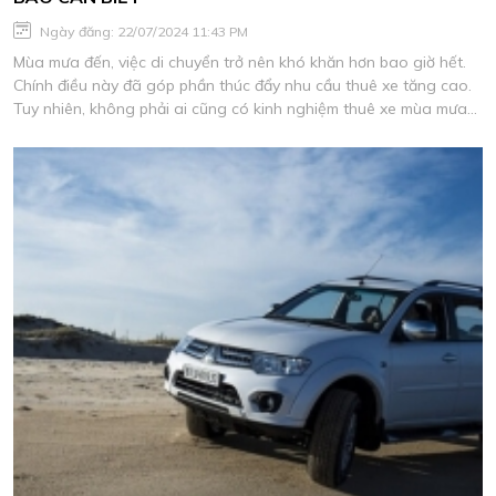
Ngày đăng: 22/07/2024 11:43 PM
Mùa mưa đến, việc di chuyển trở nên khó khăn hơn bao giờ hết.
Chính điều này đã góp phần thúc đẩy nhu cầu thuê xe tăng cao.
Tuy nhiên, không phải ai cũng có kinh nghiệm thuê xe mùa mưa
bão. Hiểu được điều đó, trong bài viết này, Cho Thuê Xe Thảo My
sẽ chia sẻ chi tiết giúp mọi người tham khảo và hiểu rõ hơn về
vấn đề này.