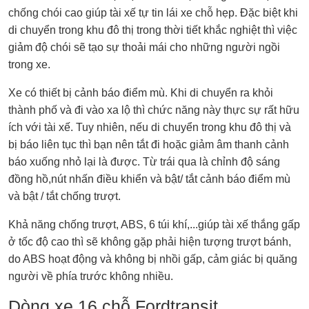
chống chói cao giúp tài xế tự tin lái xe chỗ hẹp. Đặc biệt khi
di chuyển trong khu đô thị trong thời tiết khắc nghiệt thì việc
giảm độ chói sẽ tạo sự thoải mái cho những người ngồi
trong xe.
Xe có thiết bị cảnh báo điểm mù. Khi di chuyển ra khỏi
thành phố và đi vào xa lộ thì chức năng này thực sự rất hữu
ích với tài xế. Tuy nhiên, nếu di chuyển trong khu đô thị và
bị báo liên tục thì bạn nên tắt đi hoặc giảm âm thanh cảnh
báo xuống nhỏ lại là được. Từ trái qua là chỉnh độ sáng
đồng hồ,nút nhấn điều khiển và bật/ tắt cảnh báo điểm mù
và bật / tắt chống trượt.
Khả năng chống trượt, ABS, 6 túi khí,...giúp tài xế thắng gấp
ở tốc độ cao thì sẽ không gặp phải hiện tượng trượt bánh,
do ABS hoạt động và không bị nhồi gấp, cảm giác bị quăng
người về phía trước không nhiều.
Dòng xe 16 chỗ Fordtransit