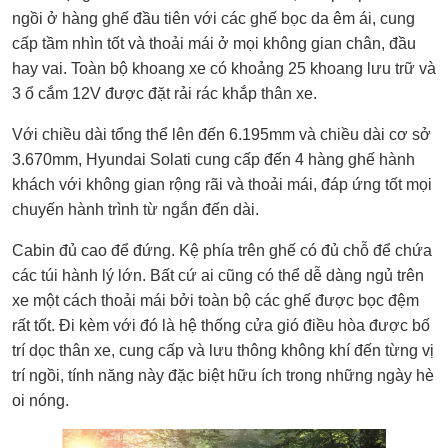
ngồi ở hàng ghế đầu tiên với các ghế bọc da êm ái, cung
cấp tầm nhìn tốt và thoải mái ở mọi không gian chân, đầu
hay vai. Toàn bộ khoang xe có khoảng 25 khoang lưu trữ và
3 ổ cắm 12V được đặt rải rác khắp thân xe.
Với chiều dài tổng thể lên đến 6.195mm và chiều dài cơ sở
3.670mm, Hyundai Solati cung cấp đến 4 hàng ghế hành
khách với không gian rộng rãi và thoải mái, đáp ứng tốt mọi
chuyến hành trình từ ngắn đến dài.
Cabin đủ cao để đứng. Kệ phía trên ghế có đủ chỗ để chứa
các túi hành lý lớn. Bất cứ ai cũng có thể dễ dàng ngủ trên
xe một cách thoải mái bởi toàn bộ các ghế được bọc đệm
rất tốt. Đi kèm với đó là hệ thống cửa gió điều hòa được bố
trí dọc thân xe, cung cấp và lưu thông không khí đến từng vị
trí ngồi, tính năng này đặc biệt hữu ích trong những ngày hè
oi nóng.