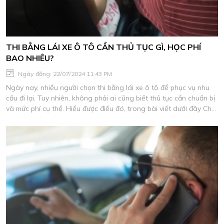
THI BẰNG LÁI XE Ô TÔ CẦN THỦ TỤC GÌ, HỌC PHÍ
BAO NHIÊU?
Ngày đăng: 22/07/2024 11:43 PM
Ngày nay, nhiều người chọn thi bằng lái xe ô tô để phục vụ nhu
cầu đi lại. Tuy nhiên, không phải ai cũng biết thủ tục cần chuẩn bị
và mức phí cụ thể. Hiểu được điều đó, trong bài viết dưới đây Cho
Thuê Xe Thảo My sẽ chia sẻ chi tiết về vấn đề này.