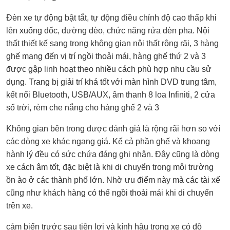
Đèn xe tự động bật tắt, tự động điều chỉnh độ cao thấp khi
lên xuống dốc, đường đèo, chức năng rửa đèn pha. Nội
thất thiết kế sang trọng không gian nội thất rộng rãi, 3 hàng
ghế mang đến vị trí ngồi thoải mái, hàng ghế thứ 2 và 3
được gập linh hoạt theo nhiều cách phù hợp nhu cầu sử
dụng. Trang bị giải trí khá tốt với màn hình DVD trung tâm,
kết nối Bluetooth, USB/AUX, âm thanh 8 loa Infiniti, 2 cửa
sổ trời, rèm che nắng cho hàng ghế 2 và 3
Không gian bên trong được đánh giá là rộng rãi hơn so với
các dòng xe khác ngang giá. Kể cả phần ghế và khoang
hành lý đều có sức chứa đáng ghi nhận. Đây cũng là dòng
xe cách âm tốt, đặc biệt là khi di chuyển trong môi trường
ồn ào ở các thành phố lớn. Nhờ ưu điểm này mà các tài xế
cũng như khách hàng có thể ngồi thoải mái khi di chuyển
trên xe.
cảm biến trước sau tiện lợi và kính hậu trong xe có độ