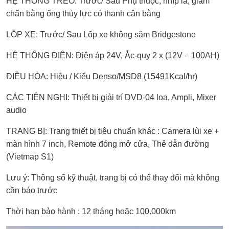
HỆ THỐNG TREO: Trước/ Sau Phụ thuộc, nhíp lá, giảm
chấn bằng ống thủy lực có thanh cân bằng
LỐP XE: Trước/ Sau Lốp xe không săm Bridgestone
HỆ THỐNG ĐIỆN: Điện áp 24V, Ắc-quy 2 x (12V – 100AH)
ĐIỀU HÒA: Hiệu / Kiểu Denso/MSD8 (15491Kcal/hr)
CÁC TIỆN NGHI: Thiết bị giải trí DVD-04 loa, Ampli, Mixer
audio
TRANG BỊ: Trang thiết bị tiêu chuẩn khác : Camera lùi xe +
màn hình 7 inch, Remote đóng mở cửa, Thẻ dẫn đường
(Vietmap S1)
Lưu ý: Thông số kỹ thuật, trang bị có thể thay đổi mà không
cần báo trước
Thời hạn bảo hành : 12 tháng hoặc 100.000km