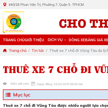
440/1B Phan Văn Trị, Phường 7, Quận 5, TPHCM
DỊCH VỤ
TRANG CHỦ
GIỚI THIỆU
DÒNG XE
BẢNG GIÁ X
Trang chủ
Tin tức
Thuê xe 7 chỗ đi Vũng Tàu du lịch
THUÊ XE 7 CHỖ ĐI VŨ
556 Lượt xem
Ngày đăng: 01/01/1970 08:00 AM
Mục lục
Thuê xe 7 chỗ đi Vũng Tàu được nhiều người lựa chọn