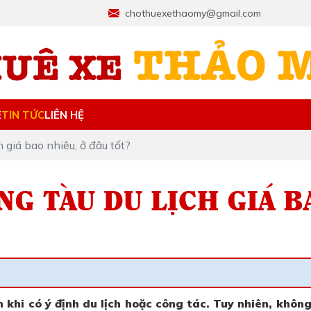
chothuexethaomy@gmail.com
E
TIN TỨC
LIÊN HỆ
 giá bao nhiêu, ở đâu tốt?
NG TÀU DU LỊCH GIÁ B
 khi có ý định du lịch hoặc công tác. Tuy nhiên, không