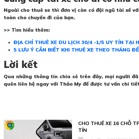
Ngoài cho thuê xe thì đơn vị còn có đội ngũ tài xế
toàn cho chuyến đi của bạn.
>> Tìm hiểu thêm:
ĐỊA CHỈ THUÊ XE DU LỊCH 30/4 -1/5 UY TÍN TẠI 
5 LƯU Ý CẦN BIẾT KHI THUÊ XE THEO THÁNG ĐỂ
Lời kết
Qua những thông tin chia sẻ trên đây, mọi người đã
quên liên hệ ngay với Thảo My để được tư vấn chi tiế
CHO THUÊ XE 16 CHỖ T
TÍN