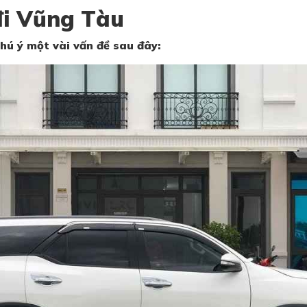
 đi Vũng Tàu
chú ý một vài vấn đề sau đây: