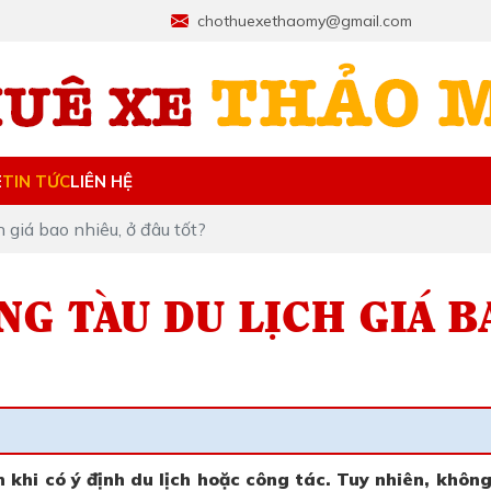
chothuexethaomy@gmail.com
E
TIN TỨC
LIÊN HỆ
 giá bao nhiêu, ở đâu tốt?
NG TÀU DU LỊCH GIÁ B
 khi có ý định du lịch hoặc công tác. Tuy nhiên, không