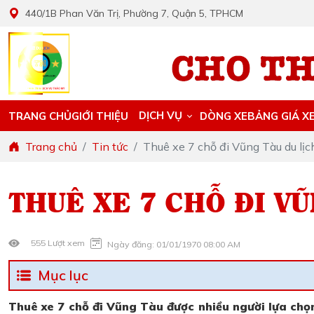
440/1B Phan Văn Trị, Phường 7, Quận 5, TPHCM
DỊCH VỤ
TRANG CHỦ
GIỚI THIỆU
DÒNG XE
BẢNG GIÁ X
Trang chủ
Tin tức
Thuê xe 7 chỗ đi Vũng Tàu du lịch
THUÊ XE 7 CHỖ ĐI VŨ
555 Lượt xem
Ngày đăng: 01/01/1970 08:00 AM
Mục lục
Thuê xe 7 chỗ đi Vũng Tàu được nhiều người lựa chọn