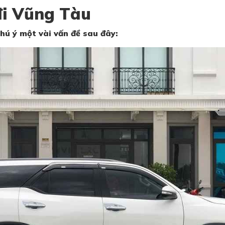
 đi Vũng Tàu
chú ý một vài vấn đề sau đây: