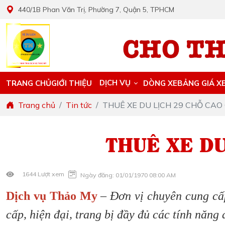
440/1B Phan Văn Trị, Phường 7, Quận 5, TPHCM
DỊCH VỤ
TRANG CHỦ
GIỚI THIỆU
DÒNG XE
BẢNG GIÁ X
Trang chủ
Tin tức
THUÊ XE DU LỊCH 29 CHỖ CAO
THUÊ XE DU
1644 Lượt xem
Ngày đăng: 01/01/1970 08:00 AM
Dịch vụ Thảo My
–
Đơn vị chuyên cung cấ
cấp, hiện đại, trang bị đầy đủ các tính năng 