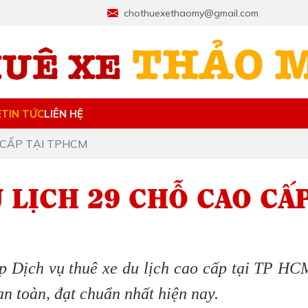
chothuexethaomy@gmail.com
E
TIN TỨC
LIÊN HỆ
 CẤP TẠI TPHCM
 LỊCH 29 CHỖ CAO CẤ
p Dịch vụ thuê xe du lịch cao cấp tại TP HC
an toàn, đạt chuẩn nhất hiện nay.