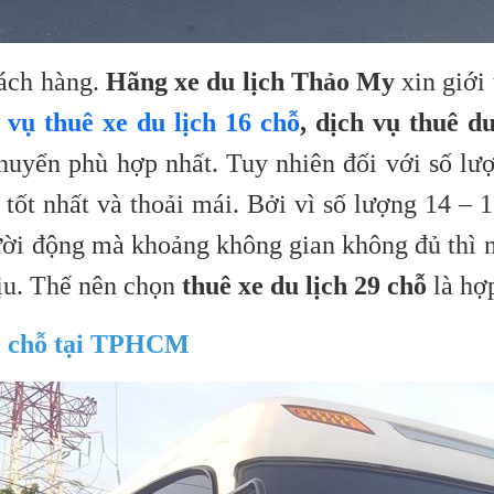
hách hàng.
Hãng xe du lịch Thảo My
xin giới
 vụ thuê xe du lịch 16 chỗ
, dịch vụ thuê d
chuyển phù hợp nhất. Tuy nhiên đối với số l
 tốt nhất và thoải mái. Bởi vì số lượng 14 –
gười động mà khoảng không gian không đủ thì n
ịu. Thế nên chọn
thuê xe du lịch 29 chỗ
là hợp
29 chỗ tại TPHCM