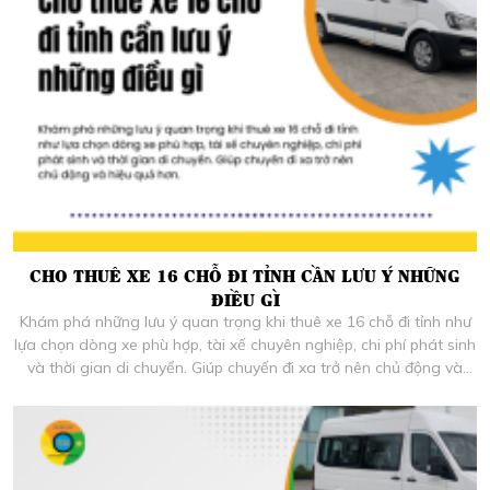
CHO THUÊ XE 16 CHỖ ĐI TỈNH CẦN LƯU Ý NHỮNG
ĐIỀU GÌ
Khám phá những lưu ý quan trọng khi thuê xe 16 chỗ đi tỉnh như
lựa chọn dòng xe phù hợp, tài xế chuyên nghiệp, chi phí phát sinh
và thời gian di chuyển. Giúp chuyến đi xa trở nên chủ động và
hiệu quả hơn.