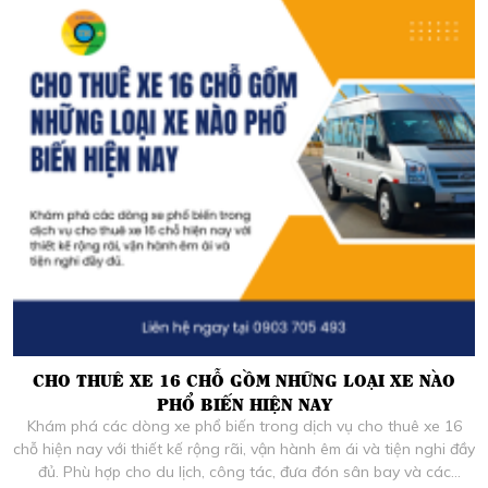
CHO THUÊ XE 16 CHỖ GỒM NHỮNG LOẠI XE NÀO
PHỔ BIẾN HIỆN NAY
Khám phá các dòng xe phổ biến trong dịch vụ cho thuê xe 16
chỗ hiện nay với thiết kế rộng rãi, vận hành êm ái và tiện nghi đầy
đủ. Phù hợp cho du lịch, công tác, đưa đón sân bay và các