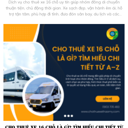
Dịch vụ cho thuê xe 16 chỗ uy tín giúp nhóm đông di chuyển
thuận tiện, chủ động thời gian. Xe sạch đẹp, vận hành êm ái, hỗ
trợ tận tâm, phù hợp đi tỉnh, đưa đón sân bay, du lịch và các
chuyến đi dài ngày.
CHO THUÊ XE 16 CHỖ LÀ GÌ? TÌM HIỂU CHI TIẾT TỪ