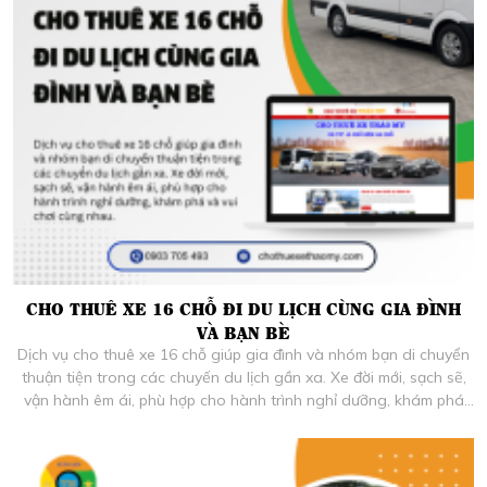
CHO THUÊ XE 16 CHỖ ĐI DU LỊCH CÙNG GIA ĐÌNH
VÀ BẠN BÈ
Dịch vụ cho thuê xe 16 chỗ giúp gia đình và nhóm bạn di chuyển
thuận tiện trong các chuyến du lịch gần xa. Xe đời mới, sạch sẽ,
vận hành êm ái, phù hợp cho hành trình nghỉ dưỡng, khám phá
và vui chơi cùng nhau.