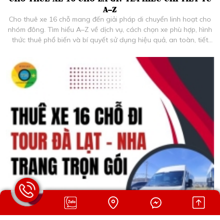
A–Z
Cho thuê xe 16 chỗ mang đến giải pháp di chuyển linh hoạt cho
nhóm đông. Tìm hiểu A–Z về dịch vụ, cách chọn xe phù hợp, hình
thức thuê phổ biến và bí quyết sử dụng hiệu quả, an toàn, tiết
kiệm thời gian.