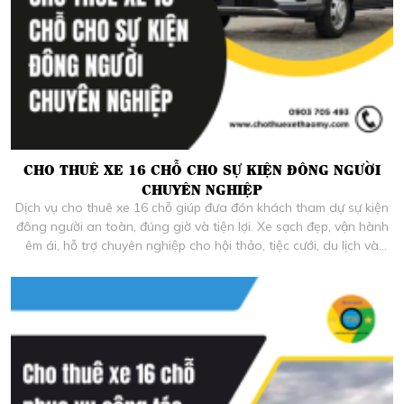
CHO THUÊ XE 16 CHỖ CHO SỰ KIỆN ĐÔNG NGƯỜI
CHUYÊN NGHIỆP
Dịch vụ cho thuê xe 16 chỗ giúp đưa đón khách tham dự sự kiện
đông người an toàn, đúng giờ và tiện lợi. Xe sạch đẹp, vận hành
êm ái, hỗ trợ chuyên nghiệp cho hội thảo, tiệc cưới, du lịch và
chương trình công ty.