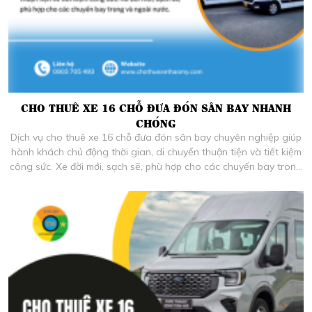
CHO THUÊ XE 16 CHỖ ĐƯA ĐÓN SÂN BAY NHANH
CHÓNG
Dịch vụ cho thuê xe 16 chỗ đưa đón sân bay chuyên nghiệp giúp
hành khách chủ động thời gian, di chuyển thuận tiện và tiết kiệm
công sức. Xe đời mới, sạch sẽ, phù hợp cho các chuyến bay trong
và ngoài nước.