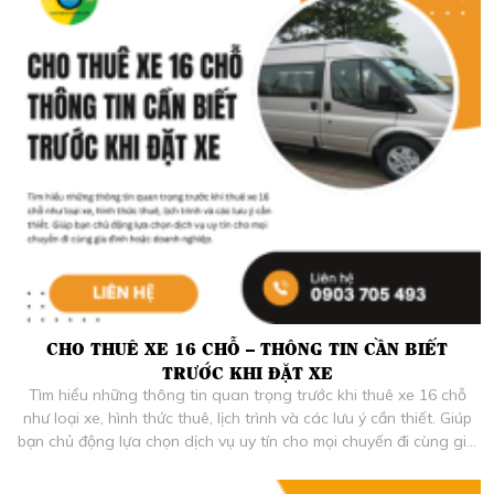
CHO THUÊ XE 16 CHỖ – THÔNG TIN CẦN BIẾT
TRƯỚC KHI ĐẶT XE
Tìm hiểu những thông tin quan trọng trước khi thuê xe 16 chỗ
như loại xe, hình thức thuê, lịch trình và các lưu ý cần thiết. Giúp
bạn chủ động lựa chọn dịch vụ uy tín cho mọi chuyến đi cùng gia
đình hoặc doanh nghiệp.