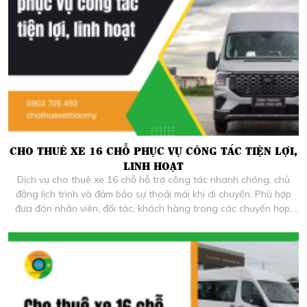
CHO THUÊ XE 16 CHỖ PHỤC VỤ CÔNG TÁC TIỆN LỢI,
LINH HOẠT
Dịch vụ cho thuê xe 16 chỗ hỗ trợ công tác nhanh chóng, chủ
động lịch trình và đảm bảo sự thoải mái khi di chuyển. Phù hợp
đưa đón nhân viên, đối tác, khách hàng trong các chuyến họp,
khảo sát và làm việc thực tế.