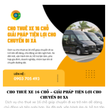
chuyến đi nhóm đông người.
CHO THUÊ XE 16 CHỖ – GIẢI PHÁP TIỆN LỢI CHO
CHUYẾN ĐI XA
Dịch vụ cho thuê xe 16 chỗ giúp chuyến đi xa trở nên dễ dàng,
chủ động và tiện nghi hơn. Xe đời mới, vận hành êm ái, hỗ trợ tận