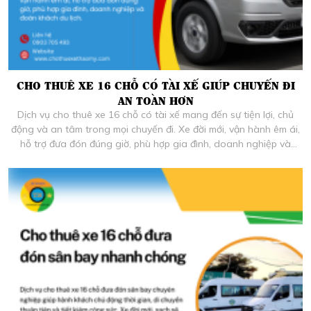
CHO THUÊ XE 16 CHỖ CÓ TÀI XẾ GIÚP CHUYẾN ĐI
AN TOÀN HƠN
Dịch vụ cho thuê xe 16 chỗ có tài xế mang đến sự tiện lợi, chủ
động và an tâm trong mọi chuyến đi. Xe đời mới, vận hành êm ái,
hỗ trợ đưa đón đúng giờ, phù hợp gia đình, doanh nghiệp và
đoàn khách du lịch.