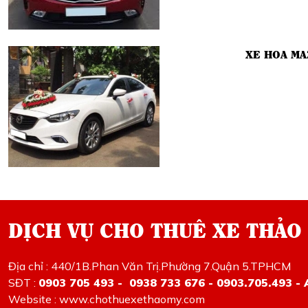
XE HOA MA
DỊCH VỤ CHO THUÊ XE THẢO
Địa chỉ : 440/1B.Phan Văn Trị.Phường 7.Quận 5.TPHCM
SĐT :
0903 705 493 - 0938 733 676 - 0903.705.493 - 
Website : www.chothuexethaomy.com