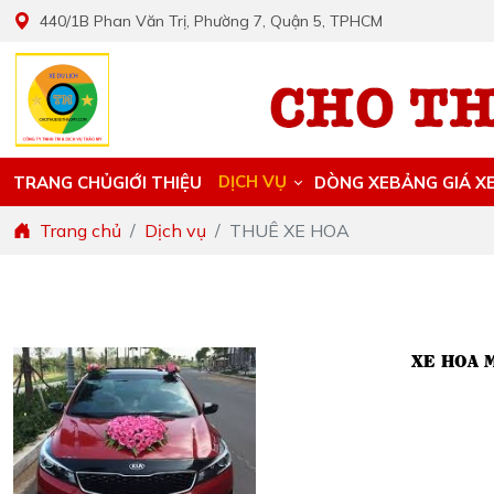
440/1B Phan Văn Trị, Phường 7, Quận 5, TPHCM
DỊCH VỤ
TRANG CHỦ
GIỚI THIỆU
DÒNG XE
BẢNG GIÁ X
Trang chủ
Dịch vụ
THUÊ XE HOA
XE HOA 