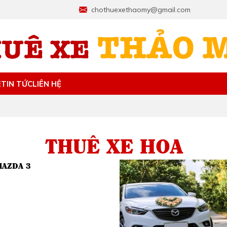
chothuexethaomy@gmail.com
E
TIN TỨC
LIÊN HỆ
THUÊ XE HOA
MAZDA 3