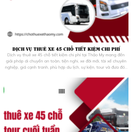
DỊCH VỤ THUÊ XE 45 CHỖ TIẾT KIỆM CHI PHÍ
Dịch vụ thuê xe 45 chỗ tiết kiệm chi phí tại Thảo My mang đến
giải pháp di chuyển an toàn, tiện nghi, xe đời mới, tài xế chuyên
nghiệp, giá cạnh tranh, phù hợp du lịch, sự kiện, tour và đưa đón
đoàn lớn tại TP.HCM và các tỉnh.