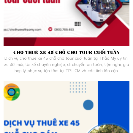
CHO THUÊ XE 45 CHỖ CHO TOUR CUỐI TUẦN
Dịch vụ cho thuê xe 45 chỗ cho tour cuối tuần tại Thảo My uy tín,
xe đời mới, tài xế chuyên nghiệp, di chuyển an toàn, tiện nghi, giá
hợp lý, phục vụ tận tâm tại TP.HCM và các tỉnh lân cận.