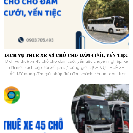
DỊCH VỤ THUÊ XE 45 CHỖ CHO ĐÁM CƯỚI, YẾN TIỆC
Dịch vụ thuê xe 45 chỗ cho đám cưới, yến tiệc chuyên nghiệp, xe
đời mới, sạch đẹp, tài xế lịch sự, đúng giờ. DỊCH VỤ THUÊ XE
THẢO MY mang đến giải pháp đưa đón khách mời an toàn, trang
trọng, giá hợp lý tại TP.HCM và các tỉnh lân cận.