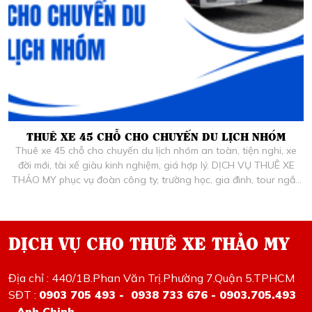
THUÊ XE 45 CHỖ CHO CHUYẾN DU LỊCH NHÓM
Thuê xe 45 chỗ cho chuyến du lịch nhóm an toàn, tiện nghi, xe
đời mới, tài xế giàu kinh nghiệm, giá hợp lý. DỊCH VỤ THUÊ XE
THẢO MY phục vụ đoàn công ty, trường học, gia đình, tour ngắn
và dài ngày tại TP.HCM và các tỉnh.
DỊCH VỤ CHO THUÊ XE THẢO MY
Địa chỉ : 440/1B.Phan Văn Trị.Phường 7.Quận 5.TPHCM
SĐT :
0903 705 493 - 0938 733 676 - 0903.705.493
- Anh Chinh