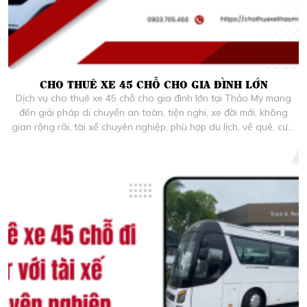
CHO THUÊ XE 45 CHỖ CHO GIA ĐÌNH LỚN
Dịch vụ cho thuê xe 45 chỗ cho gia đình lớn tại Thảo My mang
đến giải pháp di chuyển an toàn, tiện nghi, xe đời mới, không
gian rộng rãi, tài xế chuyên nghiệp, phù hợp du lịch, về quê, cưới
hỏi và họp mặt gia đình tại TP.HCM và các tỉnh.