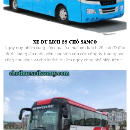
XE DU LỊCH 29 CHỖ SAMCO
Ngày nay, nhằm cung cấp nhu cầu thuê xe du lịch 29 chỗ để đưa
đoán lượng lớn nhân viên, học sinh của các công ty, trường học
cũng như phục vụ cho khách du lịch ngày càng phổ biến trên thị
trường. Dòng xe du lịch 29 chỗ là sự lựa chọn hoàn hảo cho vấn
đề này. Để quý khách hiểu hơn về các loại xe dịch vụ thuê xe du
lịch 29 chỗ trên thị trường, Thảo My giới thiệu đến bạn dòng xe
du lịch 29 chỗ Samco đang hot hiện nay. .