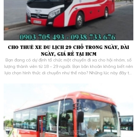
CHO THUÊ XE DU LỊCH 29 CHỖ TRONG NGÀY, DÀI
NGÀY, GIÁ RẺ TẠI HCM
Bạn đang có dự định tổ chức một chuyến đi xa cho hội nhóm, số
lượng thành viên từ 18 – 29 người. Bạn băn khoăn không biết nên
lựa chọn hình thức di chuyển như thế nào? Những lúc này đây thì
dịch vụ cho thuê xe du lịch 29 chỗ trọn gói chính là một lựa chọn
hoàn hảo nhất dành cho chuyến đi của bạn đấy. Vậy dịch vụ thuê
xe chọn gói gồm những gì? Bạn cần chuẩn bị những gì khi thuê xe
du lịch? Tất cả sẽ được Dịch vụ cho thuê xe du lịch giá rẻ Thảo
My giải đáp trong bài viết bên dưới.