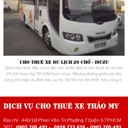
CHO THUÊ XE DU LỊCH 29 CHỔ - ISUZU
Điều này thúc đẩy sự ra đời của nhiều đơn vị cho thuê xe du lịch
29 chỗ Isuzu tại TP.HCM khác nhau. Nhưng không phải nơi nào
cũng phù hợp và đảm bảo uy tín. Để tìm nơi tốt nhất, hãy cùng tìm
hiểu qua những chia sẻ dưới đây.
DỊCH VỤ CHO THUÊ XE THẢO MY
Địa chỉ : 440/1B.Phan Văn Trị.Phường 7.Quận 5.TPHCM
SĐT :
0903 705 493 - 0938 733 676 - 0903.705.493