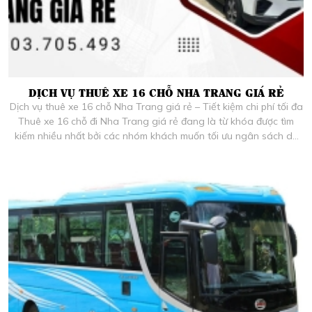
DỊCH VỤ THUÊ XE 16 CHỖ NHA TRANG GIÁ RẺ
Dịch vụ thuê xe 16 chỗ Nha Trang giá rẻ – Tiết kiệm chi phí tối đa
Thuê xe 16 chỗ đi Nha Trang giá rẻ đang là từ khóa được tìm
kiếm nhiều nhất bởi các nhóm khách muốn tối ưu ngân sách du
lịch. Hiểu được nhu cầu cân đối chi phí mà vẫn cần sự thoải mái và
an toàn