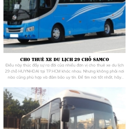
CHO THUÊ XE DU LỊCH 29 CHỖ SAMCO
Điều này thúc đẩy sự ra đời của nhiều đơn vị cho thuê xe du lịch
29 chỗ HUYNHDAI tại TP.HCM khác nhau. Nhưng không phải nơi
nào cũng phù hợp và đảm bảo uy tín. Để tìm nơi tốt nhất, hãy
cùng tìm hiểu qua những chia sẻ dưới đây.