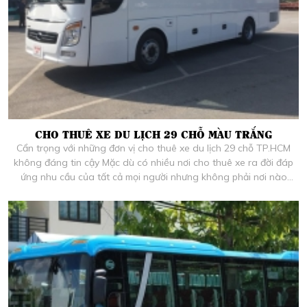
CHO THUÊ XE DU LỊCH 29 CHỖ MÀU TRẮNG
Cẩn trọng với những đơn vị cho thuê xe du lịch 29 chỗ TP.HCM
không đáng tin cậy Mặc dù có nhiều nơi cho thuê xe ra đời đáp
ứng nhu cầu của tất cả mọi người nhưng không phải nơi nào
cũng đáng tin cậy. Chính vì thế, khi lựa chọn đơn vị cho thuê xe du
lịch tại TP.HCM bạn cần phải tìm hiểu kỹ càng.