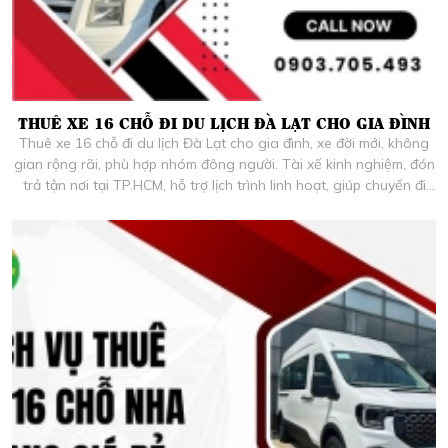
THUÊ XE 16 CHỖ ĐI DU LỊCH ĐÀ LẠT CHO GIA ĐÌNH
Thuê xe 16 chỗ đi du lịch Đà Lạt cho gia đình, xe đời mới, không
gian rộng rãi, phù hợp nhóm đông người. Tài xế kinh nghiệm, đón
trả tận nơi tại TP.HCM, hỗ trợ lịch trình linh hoạt, giúp chuyến đi
thoải mái và tiện lợi hơn. Liên hệ để nhận báo giá chi tiết.