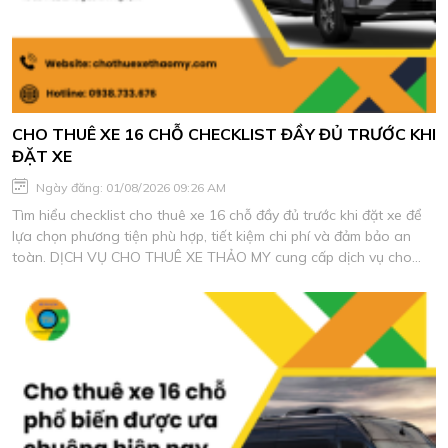
CHO THUÊ XE 16 CHỖ CHECKLIST ĐẦY ĐỦ TRƯỚC KHI
ĐẶT XE
Ngày đăng: 01/08/2026 09:26 AM
Tìm hiểu checklist cho thuê xe 16 chỗ đầy đủ trước khi đặt xe để
lựa chọn phương tiện phù hợp, tiết kiệm chi phí và đảm bảo an
toàn. DỊCH VỤ CHO THUÊ XE THẢO MY cung cấp dịch vụ cho
thuê xe du lịch chất lượng, xe đời mới, tài xế giàu kinh nghiệm.