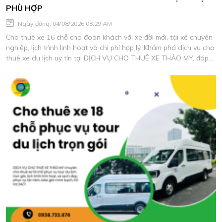
PHÙ HỢP
Ngày đăng: 04/08/2026 08:29 AM
Cho thuê xe 16 chỗ cho đoàn khách với xe đời mới, tài xế chuyên
nghiệp, lịch trình linh hoạt và chi phí hợp lý. Khám phá dịch vụ cho
thuê xe du lịch uy tín tại DỊCH VỤ CHO THUÊ XE THẢO MY, đáp
ứng mọi nhu cầu di chuyển an toàn và tiện nghi.