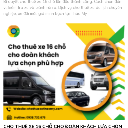
Bí quyết cho thuê xe 16 chỗ lần đầu thành công: Cách chọn đơn
vị, kiểm tra xe và tránh rủi ro. Dịch vụ cho thuê xe du lịch chuyên
nghiệp, xe đời mới, giá minh bạch tại Thảo My.
CHO THUÊ XE 16 CHỖ CHO ĐOÀN KHÁCH LỰA CHỌN