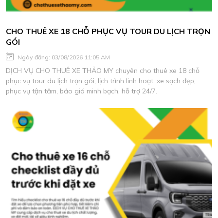
CHO THUÊ XE 18 CHỖ PHỤC VỤ TOUR DU LỊCH TRỌN
GÓI
Ngày đăng: 03/08/2026 11:05 AM
DỊCH VỤ CHO THUÊ XE THẢO MY chuyên cho thuê xe 18 chỗ
phục vụ tour du lịch trọn gói, lịch trình linh hoạt, xe sạch đẹp,
phục vụ tận tâm, báo giá minh bạch, hỗ trợ 24/7.