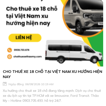
CHO THUÊ XE 18 CHỖ TẠI VIỆT NAM XU HƯỚNG HIỆN
NAY
Ngày đăng: 06/08/2026 10:19 AM
Xu hướng cho thuê xe 18 chỗ đang tăng mạnh. Dịch vụ cho thuê
xe du lịch uy tín tại TP.HCM với xe limousine, Ford Transit. Thảo
My – Hotline 0903.705.493, hỗ trợ 24/7.