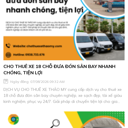
CHO THUÊ XE 18 CHỖ ĐƯA ĐÓN SÂN BAY NHANH
CHÓNG, TIỆN LỢI
Ngày đăng: 07/08/2026 09:32 AM
DỊCH VỤ CHO THUÊ XE THẢO MY cung cấp dịch vụ cho thuê xe
18 chỗ đưa đón sân bay chuyên nghiệp, xe sạch đẹp, tài xế giàu
kinh nghiệm, phục vụ 24/7. Giải pháp di chuyển tiện lợi cho gia
đình, doanh nghiệp và đoàn khách với chi phí tối ưu.