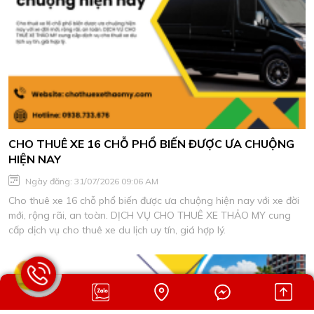
CHO THUÊ XE 16 CHỖ PHỔ BIẾN ĐƯỢC ƯA CHUỘNG
HIỆN NAY
Ngày đăng: 31/07/2026 09:06 AM
Cho thuê xe 16 chỗ phổ biến được ưa chuộng hiện nay với xe đời
mới, rộng rãi, an toàn. DỊCH VỤ CHO THUÊ XE THẢO MY cung
cấp dịch vụ cho thuê xe du lịch uy tín, giá hợp lý.