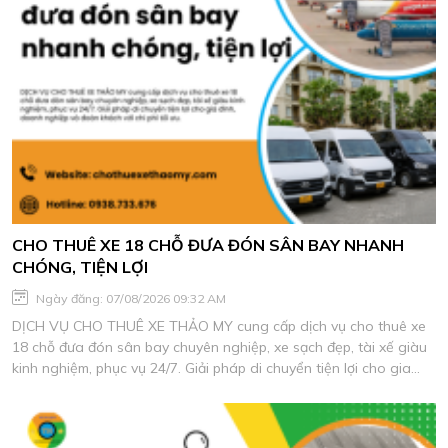
CHO THUÊ XE 18 CHỖ ĐƯA ĐÓN SÂN BAY NHANH
CHÓNG, TIỆN LỢI
Ngày đăng: 07/08/2026 09:32 AM
DỊCH VỤ CHO THUÊ XE THẢO MY cung cấp dịch vụ cho thuê xe
18 chỗ đưa đón sân bay chuyên nghiệp, xe sạch đẹp, tài xế giàu
kinh nghiệm, phục vụ 24/7. Giải pháp di chuyển tiện lợi cho gia
đình, doanh nghiệp và đoàn khách với chi phí tối ưu.