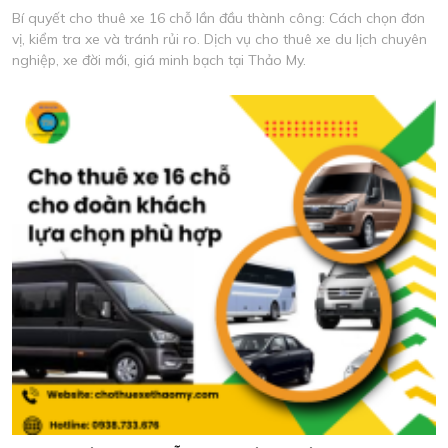
Bí quyết cho thuê xe 16 chỗ lần đầu thành công: Cách chọn đơn
vị, kiểm tra xe và tránh rủi ro. Dịch vụ cho thuê xe du lịch chuyên
nghiệp, xe đời mới, giá minh bạch tại Thảo My.