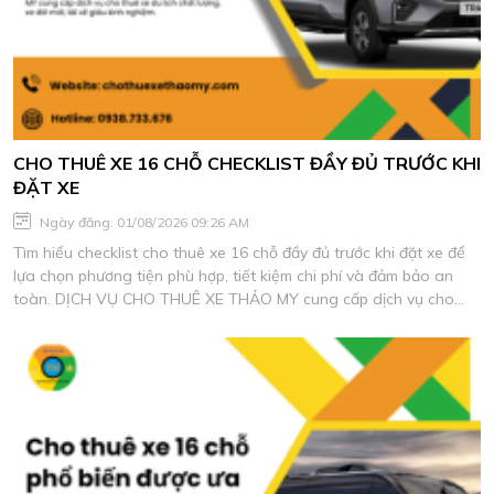
CHO THUÊ XE 16 CHỖ CHECKLIST ĐẦY ĐỦ TRƯỚC KHI
ĐẶT XE
Ngày đăng: 01/08/2026 09:26 AM
Tìm hiểu checklist cho thuê xe 16 chỗ đầy đủ trước khi đặt xe để
lựa chọn phương tiện phù hợp, tiết kiệm chi phí và đảm bảo an
toàn. DỊCH VỤ CHO THUÊ XE THẢO MY cung cấp dịch vụ cho
thuê xe du lịch chất lượng, xe đời mới, tài xế giàu kinh nghiệm.