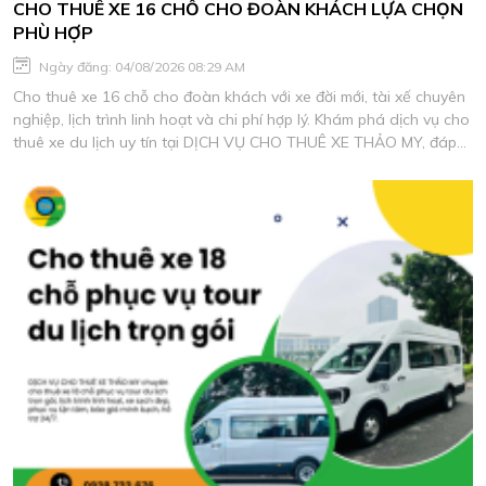
CHO THUÊ XE 16 CHỖ CHO ĐOÀN KHÁCH LỰA CHỌN
PHÙ HỢP
Ngày đăng: 04/08/2026 08:29 AM
Cho thuê xe 16 chỗ cho đoàn khách với xe đời mới, tài xế chuyên
nghiệp, lịch trình linh hoạt và chi phí hợp lý. Khám phá dịch vụ cho
thuê xe du lịch uy tín tại DỊCH VỤ CHO THUÊ XE THẢO MY, đáp
ứng mọi nhu cầu di chuyển an toàn và tiện nghi.