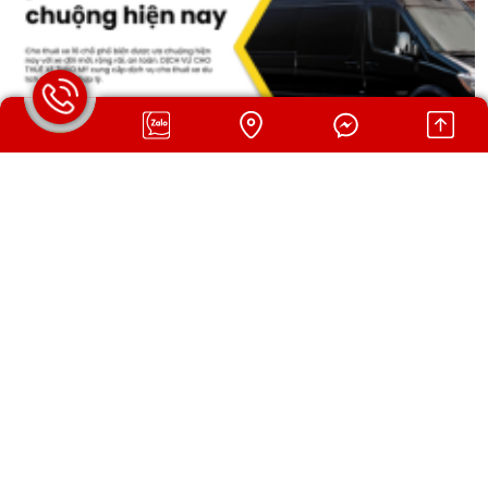
CHO THUÊ XE 16 CHỖ PHỔ BIẾN ĐƯỢC ƯA CHUỘNG
HIỆN NAY
Ngày đăng: 31/07/2026 09:06 AM
Cho thuê xe 16 chỗ phổ biến được ưa chuộng hiện nay với xe đời
mới, rộng rãi, an toàn. DỊCH VỤ CHO THUÊ XE THẢO MY cung
cấp dịch vụ cho thuê xe du lịch uy tín, giá hợp lý.