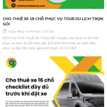
CHO THUÊ XE 18 CHỖ PHỤC VỤ TOUR DU LỊCH TRỌN
GÓI
Ngày đăng: 03/08/2026 11:05 AM
DỊCH VỤ CHO THUÊ XE THẢO MY chuyên cho thuê xe 18 chỗ
phục vụ tour du lịch trọn gói, lịch trình linh hoạt, xe sạch đẹp,
phục vụ tận tâm, báo giá minh bạch, hỗ trợ 24/7.