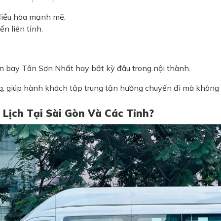
 điều hòa mạnh mẽ.
n liên tỉnh.
 sân bay Tân Sơn Nhất hay bất kỳ đâu trong nội thành.
g, giúp hành khách tập trung tận hưởng chuyến đi mà không l
Lịch Tại Sài Gòn Và Các Tỉnh?