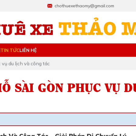
chothuexethaomy@gmail.com
E
TIN TỨC
LIÊN HỆ
vụ du lịch và công tác
Ỗ SÀI GÒN PHỤC VỤ D