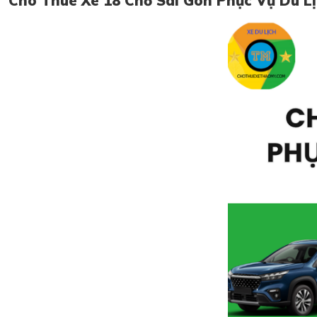
Cho Thuê Xe 18 Chỗ Sài Gòn Phục Vụ Du Lị