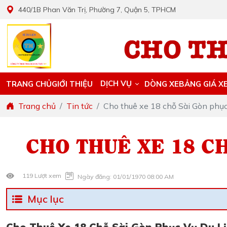
440/1B Phan Văn Trị, Phường 7, Quận 5, TPHCM
DỊCH VỤ
TRANG CHỦ
GIỚI THIỆU
DÒNG XE
BẢNG GIÁ X
Trang chủ
Tin tức
Cho thuê xe 18 chỗ Sài Gòn phục 
CHO THUÊ XE 18 CH
119 Lượt xem
Ngày đăng: 01/01/1970 08:00 AM
Mục lục