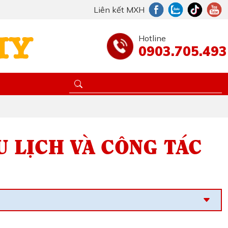
Liên kết MXH
Hotline
0903.705.493
U LỊCH VÀ CÔNG TÁC