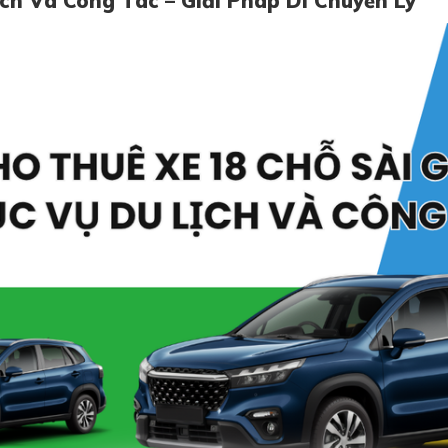
ch Và Công Tác – Giải Pháp Di Chuyển Lý