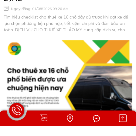
Ngày đăng: 01/08/2026 09:26 AM
Tìm hiểu checklist cho thuê xe 16 chỗ đầy đủ trước khi đặt xe để
lựa chọn phương tiện phù hợp, tiết kiệm chi phí và đảm bảo an
toàn. DỊCH VỤ CHO THUÊ XE THẢO MY cung cấp dịch vụ cho
thuê xe du lịch chất lượng, xe đời mới, tài xế giàu kinh nghiệm.