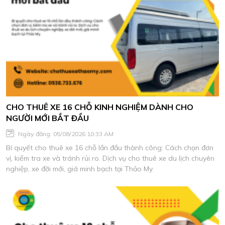
CHO THUÊ XE 16 CHỖ KINH NGHIỆM DÀNH CHO
NGƯỜI MỚI BẮT ĐẦU
Ngày đăng: 05/08/2026 10:33 AM
Bí quyết cho thuê xe 16 chỗ lần đầu thành công: Cách chọn đơn
vị, kiểm tra xe và tránh rủi ro. Dịch vụ cho thuê xe du lịch chuyên
nghiệp, xe đời mới, giá minh bạch tại Thảo My.