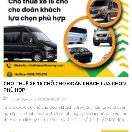
CHO THUÊ XE 16 CHỖ CHO ĐOÀN KHÁCH LỰA CHỌN
PHÙ HỢP
Ngày đăng: 04/08/2026 08:29 AM
Cho thuê xe 16 chỗ cho đoàn khách với xe đời mới, tài xế chuyên
nghiệp, lịch trình linh hoạt và chi phí hợp lý. Khám phá dịch vụ cho
thuê xe du lịch uy tín tại DỊCH VỤ CHO THUÊ XE THẢO MY, đáp
ứng mọi nhu cầu di chuyển an toàn và tiện nghi.