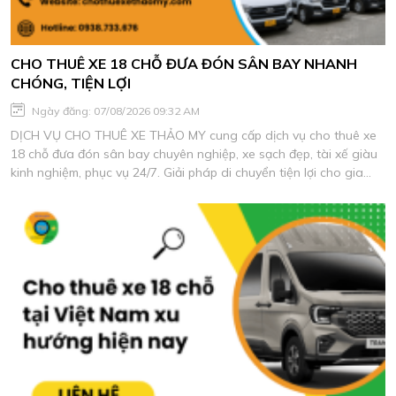
CHO THUÊ XE 18 CHỖ ĐƯA ĐÓN SÂN BAY NHANH
CHÓNG, TIỆN LỢI
Ngày đăng: 07/08/2026 09:32 AM
DỊCH VỤ CHO THUÊ XE THẢO MY cung cấp dịch vụ cho thuê xe
18 chỗ đưa đón sân bay chuyên nghiệp, xe sạch đẹp, tài xế giàu
kinh nghiệm, phục vụ 24/7. Giải pháp di chuyển tiện lợi cho gia
đình, doanh nghiệp và đoàn khách với chi phí tối ưu.