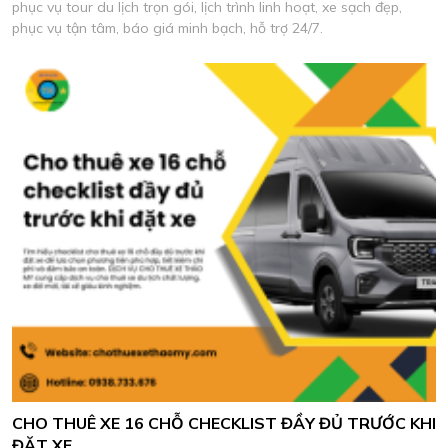
phục vụ tour du lịch trọn gói, lịch trình linh hoạt, xe sạch đẹp,
phục vụ tận tâm, báo giá minh bạch, hỗ trợ 24/7.
CHO THUÊ XE 16 CHỖ CHECKLIST ĐẦY ĐỦ TRƯỚC KHI
ĐẶT XE