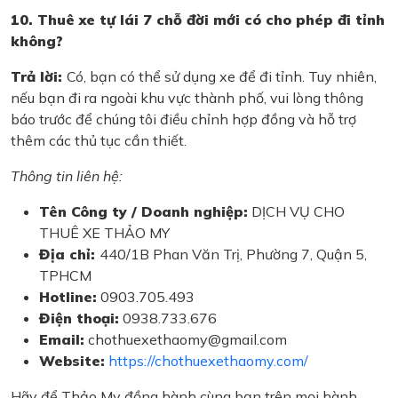
10. Thuê xe tự lái 7 chỗ đời mới có cho phép đi tỉnh
không?
Trả lời:
Có, bạn có thể sử dụng xe để đi tỉnh. Tuy nhiên,
nếu bạn đi ra ngoài khu vực thành phố, vui lòng thông
báo trước để chúng tôi điều chỉnh hợp đồng và hỗ trợ
thêm các thủ tục cần thiết.
Thông tin liên hệ:
Tên Công ty / Doanh nghiệp:
DỊCH VỤ CHO
THUÊ XE THẢO MY
Địa chỉ:
440/1B Phan Văn Trị, Phường 7, Quận 5,
TPHCM
Hotline:
0903.705.493
Điện thoại:
0938.733.676
Email:
chothuexethaomy@gmail.com
Website:
https://chothuexethaomy.com/
Hãy để Thảo My đồng hành cùng bạn trên mọi hành