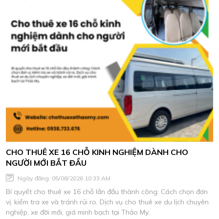
CHO THUÊ XE 16 CHỖ KINH NGHIỆM DÀNH CHO
NGƯỜI MỚI BẮT ĐẦU
Ngày đăng: 05/08/2026 10:33 AM
Bí quyết cho thuê xe 16 chỗ lần đầu thành công: Cách chọn đơn
vị, kiểm tra xe và tránh rủi ro. Dịch vụ cho thuê xe du lịch chuyên
nghiệp, xe đời mới, giá minh bạch tại Thảo My.