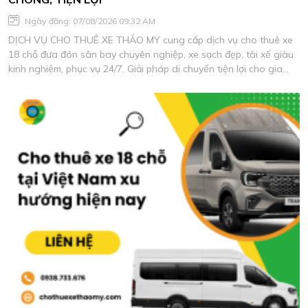
Ngày đăng: 07/08/2026 09:32 AM
DỊCH VỤ CHO THUÊ XE THẢO MY cung cấp dịch vụ cho thuê xe
18 chỗ đưa đón sân bay chuyên nghiệp, xe sạch đẹp, tài xế giàu
kinh nghiệm, phục vụ 24/7. Giải pháp di chuyển tiện lợi cho gia
đình, doanh nghiệp và đoàn khách với chi phí tối ưu.