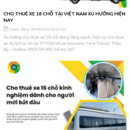
CHO THUÊ XE 18 CHỖ TẠI VIỆT NAM XU HƯỚNG HIỆN
NAY
Ngày đăng: 06/08/2026 10:19 AM
Xu hướng cho thuê xe 18 chỗ đang tăng mạnh. Dịch vụ cho thuê
xe du lịch uy tín tại TP.HCM với xe limousine, Ford Transit. Thảo
My – Hotline 0903.705.493, hỗ trợ 24/7.