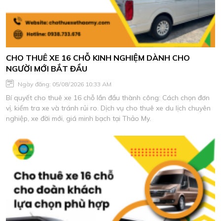
CHO THUÊ XE 16 CHỖ KINH NGHIỆM DÀNH CHO
NGƯỜI MỚI BẮT ĐẦU
Ngày đăng: 05/08/2026 10:33 AM
Bí quyết cho thuê xe 16 chỗ lần đầu thành công: Cách chọn đơn
vị, kiểm tra xe và tránh rủi ro. Dịch vụ cho thuê xe du lịch chuyên
nghiệp, xe đời mới, giá minh bạch tại Thảo My.