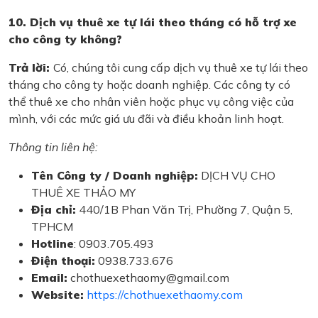
10. Dịch vụ thuê xe tự lái theo tháng có hỗ trợ xe
cho công ty không?
Trả lời:
Có, chúng tôi cung cấp dịch vụ thuê xe tự lái theo
tháng cho công ty hoặc doanh nghiệp. Các công ty có
thể thuê xe cho nhân viên hoặc phục vụ công việc của
mình, với các mức giá ưu đãi và điều khoản linh hoạt.
Thông tin liên hệ:
Tên Công ty / Doanh nghiệp:
DỊCH VỤ CHO
THUÊ XE THẢO MY
Địa chỉ:
440/1B Phan Văn Trị, Phường 7, Quận 5,
TPHCM
Hotline
: 0903.705.493
Điện thoại:
0938.733.676
Email:
chothuexethaomy@gmail.com
Website:
https://chothuexethaomy.com