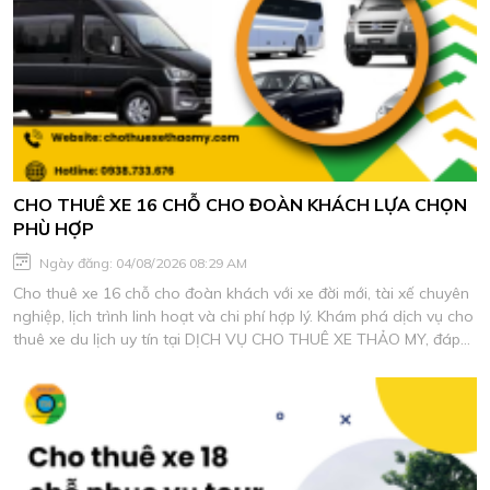
CHO THUÊ XE 16 CHỖ CHO ĐOÀN KHÁCH LỰA CHỌN
PHÙ HỢP
Ngày đăng: 04/08/2026 08:29 AM
Cho thuê xe 16 chỗ cho đoàn khách với xe đời mới, tài xế chuyên
nghiệp, lịch trình linh hoạt và chi phí hợp lý. Khám phá dịch vụ cho
thuê xe du lịch uy tín tại DỊCH VỤ CHO THUÊ XE THẢO MY, đáp
ứng mọi nhu cầu di chuyển an toàn và tiện nghi.