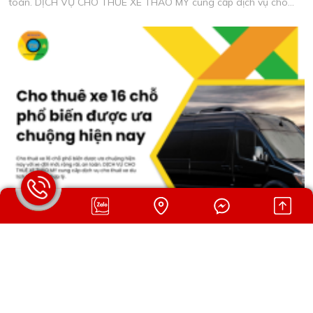
toàn. DỊCH VỤ CHO THUÊ XE THẢO MY cung cấp dịch vụ cho
thuê xe du lịch chất lượng, xe đời mới, tài xế giàu kinh nghiệm.
CHO THUÊ XE 16 CHỖ PHỔ BIẾN ĐƯỢC ƯA CHUỘNG
HIỆN NAY