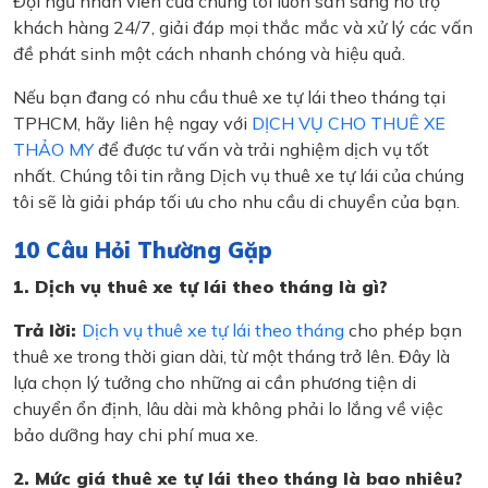
Đội ngũ nhân viên của chúng tôi luôn sẵn sàng hỗ trợ
khách hàng 24/7, giải đáp mọi thắc mắc và xử lý các vấn
đề phát sinh một cách nhanh chóng và hiệu quả.
Nếu bạn đang có nhu cầu thuê xe tự lái theo tháng tại
TPHCM, hãy liên hệ ngay với
DỊCH VỤ CHO THUÊ XE
THẢO MY
để được tư vấn và trải nghiệm dịch vụ tốt
nhất. Chúng tôi tin rằng Dịch vụ thuê xe tự lái của chúng
tôi sẽ là giải pháp tối ưu cho nhu cầu di chuyển của bạn.
10 Câu Hỏi Thường Gặp
1. Dịch vụ thuê xe tự lái theo tháng là gì?
Trả lời:
Dịch vụ thuê xe tự lái theo tháng
cho phép bạn
thuê xe trong thời gian dài, từ một tháng trở lên. Đây là
lựa chọn lý tưởng cho những ai cần phương tiện di
chuyển ổn định, lâu dài mà không phải lo lắng về việc
bảo dưỡng hay chi phí mua xe.
2. Mức giá thuê xe tự lái theo tháng là bao nhiêu?