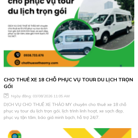
CHO THUÊ XE 18 CHỖ PHỤC VỤ TOUR DU LỊCH TRỌN
GÓI
Ngày đăng: 03/08/2026 11:05 AM
DỊCH VỤ CHO THUÊ XE THẢO MY chuyên cho thuê xe 18 chỗ
phục vụ tour du lịch trọn gói, lịch trình linh hoạt, xe sạch đẹp,
phục vụ tận tâm, báo giá minh bạch, hỗ trợ 24/7.