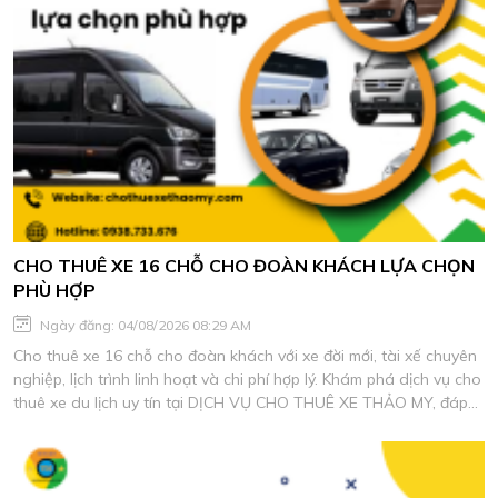
CHO THUÊ XE 16 CHỖ CHO ĐOÀN KHÁCH LỰA CHỌN
PHÙ HỢP
Ngày đăng: 04/08/2026 08:29 AM
Cho thuê xe 16 chỗ cho đoàn khách với xe đời mới, tài xế chuyên
nghiệp, lịch trình linh hoạt và chi phí hợp lý. Khám phá dịch vụ cho
thuê xe du lịch uy tín tại DỊCH VỤ CHO THUÊ XE THẢO MY, đáp
ứng mọi nhu cầu di chuyển an toàn và tiện nghi.