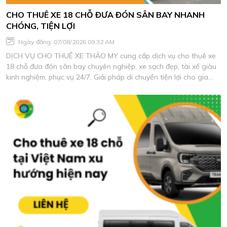
CHO THUÊ XE 18 CHỖ ĐƯA ĐÓN SÂN BAY NHANH
CHÓNG, TIỆN LỢI
Ngày đăng: 07/08/2026 09:32 AM
DỊCH VỤ CHO THUÊ XE THẢO MY cung cấp dịch vụ cho thuê xe
18 chỗ đưa đón sân bay chuyên nghiệp, xe sạch đẹp, tài xế giàu
kinh nghiệm, phục vụ 24/7. Giải pháp di chuyển tiện lợi cho gia
đình, doanh nghiệp và đoàn khách với chi phí tối ưu.