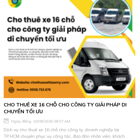
CHO THUÊ XE 16 CHỖ CHO CÔNG TY GIẢI PHÁP DI
CHUYỂN TỐI ƯU
Ngày đăng: 10/08/2026 08:57 AM
Dịch vụ cho thuê xe 16 chỗ cho công ty, doanh nghiệp tại
TP.HCM chuyên phục vụ công tác, đưa đón nhân viên, khách