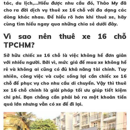
tác, du lịch,...Hiểu được nhu cầu đó, Thảo My đã
cho ra đời dịch vụ thuê xe 16 chỗ với đa dạng các
dòng khác nhau. Để hiểu rõ hơn khi thuê xe, hãy
cùng tìm hiểu ngay qua những chia sẻ dưới đây.
Vì sao nên thuê xe 16 chỗ
TPCHM?
Sở hữu chiếc xe 16 chỗ là việc không hề đơn giản
với nhiều người. Bởi vì, mức giá để mua xe không hề
rẻ và không ai cũng có đủ khả năng tài chính. Tuy
nhiên, công việc và cuộc sống lại cần chiếc xe 16
chỗ để phục vụ cho nhu cầu di chuyển. Vậy thì thuê
xe 16 chỗ chính là giải pháp tối ưu giúp tiết kiệm
chi phí. Bạn chẳng cần phải bỏ ra một khoản tiền
quá lớn nhưng vẫn có xe để đi lại.