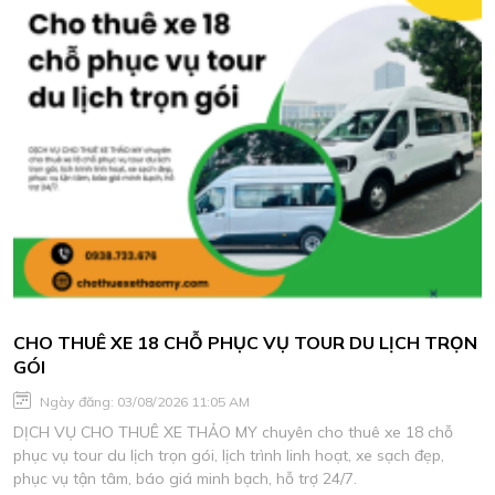
CHO THUÊ XE 18 CHỖ PHỤC VỤ TOUR DU LỊCH TRỌN
GÓI
Ngày đăng: 03/08/2026 11:05 AM
DỊCH VỤ CHO THUÊ XE THẢO MY chuyên cho thuê xe 18 chỗ
phục vụ tour du lịch trọn gói, lịch trình linh hoạt, xe sạch đẹp,
phục vụ tận tâm, báo giá minh bạch, hỗ trợ 24/7.