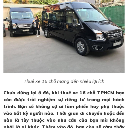
Thuê xe 16 chỗ mang đến nhiều lợi ích
Chưa dừng lại ở đó, khi thuê xe 16 chỗ TPHCM bạn
còn được trải nghiệm sự riêng tư trong mọi hành
trình. Bạn sẽ không sợ ai làm phiền hay phụ thuộc
vào bất kỳ người nào. Thời gian di chuyển hoặc đến
nào là tùy thuộc vào nhu cầu của bạn mà không
phải là ai khác. Thêm vào đó, bạn còn sẽ cảm thấy