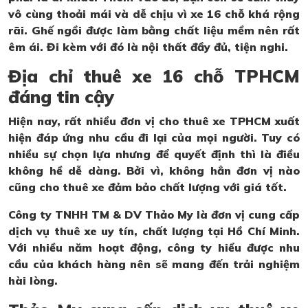
vô cùng thoải mái và dễ chịu vì xe 16 chỗ khá rộng
rãi. Ghế ngồi được làm bằng chất liệu mềm nên rất
êm ái. Đi kèm với đó là nội thất đầy đủ, tiện nghi.
Địa chỉ thuê xe 16 chỗ TPHCM
đáng tin cậy
Hiện nay, rất nhiều đơn vị cho thuê xe TPHCM xuất
hiện đáp ứng nhu cầu đi lại của mọi người. Tuy có
nhiều sự chọn lựa nhưng để quyết định thì là điều
không hề dễ dàng. Bởi vì, không hẳn đơn vị nào
cũng cho thuê xe đảm bảo chất lượng với giá tốt.
Công ty TNHH TM & DV Thảo My là đơn vị cung cấp
dịch vụ thuê xe uy tín, chất lượng tại Hồ Chí Minh.
Với nhiều năm hoạt động, công ty hiểu được nhu
cầu của khách hàng nên sẽ mang đến trải nghiệm
hài lòng.