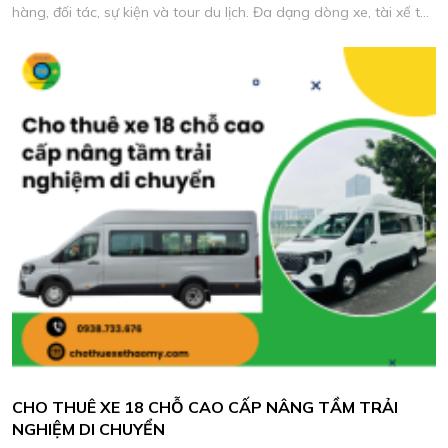
hàng, đối tác, sự kiện và tour du lịch. Đa dạng dòng xe, tài xế tận
tâm, phục vụ đúng giờ, báo giá hợp lý và hỗ trợ lịch trình linh
hoạt.
CHO THUÊ XE 18 CHỖ CAO CẤP NÂNG TẦM TRẢI
NGHIỆM DI CHUYỂN