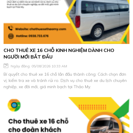
CHO THUÊ XE 16 CHỖ KINH NGHIỆM DÀNH CHO
NGƯỜI MỚI BẮT ĐẦU
Ngày đăng: 05/08/2026 10:33 AM
Bí quyết cho thuê xe 16 chỗ lần đầu thành công: Cách chọn đơn
vị, kiểm tra xe và tránh rủi ro. Dịch vụ cho thuê xe du lịch chuyên
nghiệp, xe đời mới, giá minh bạch tại Thảo My.