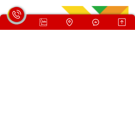
CHO THUÊ XE 16 CHỖ CHECKLIST ĐẦY ĐỦ TRƯỚC KHI
ĐẶT XE
Ngày đăng: 01/08/2026 09:26 AM