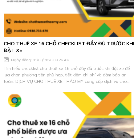
CHO THUÊ XE 16 CHỖ CHECKLIST ĐẦY ĐỦ TRƯỚC KHI
ĐẶT XE
Ngày đăng: 01/08/2026 09:26 AM
Tìm hiểu checklist cho thuê xe 16 chỗ đầy đủ trước khi đặt xe để
lựa chọn phương tiện phù hợp, tiết kiệm chi phí và đảm bảo an
toàn. DỊCH VỤ CHO THUÊ XE THẢO MY cung cấp dịch vụ cho
thuê xe du lịch chất lượng, xe đời mới, tài xế giàu kinh nghiệm.