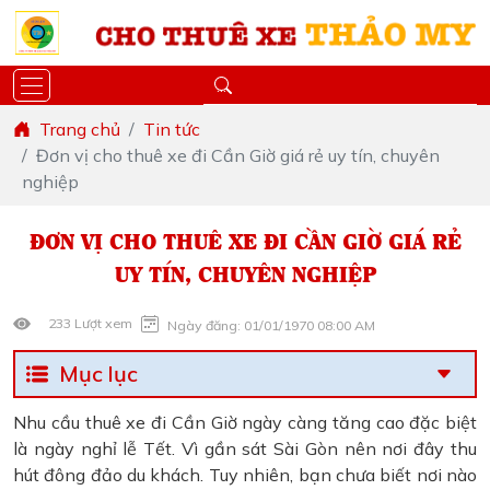
Trang chủ
Tin tức
Đơn vị cho thuê xe đi Cần Giờ giá rẻ uy tín, chuyên
nghiệp
ĐƠN VỊ CHO THUÊ XE ĐI CẦN GIỜ GIÁ RẺ
UY TÍN, CHUYÊN NGHIỆP
233 Lượt xem
Ngày đăng: 01/01/1970 08:00 AM
Mục lục
Nhu cầu thuê xe đi Cần Giờ ngày càng tăng cao đặc biệt
là ngày nghỉ lễ Tết. Vì gần sát Sài Gòn nên nơi đây thu
hút đông đảo du khách. Tuy nhiên, bạn chưa biết nơi nào