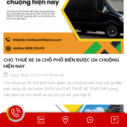
CHO THUÊ XE 16 CHỖ PHỔ BIẾN ĐƯỢC ƯA CHUỘNG
HIỆN NAY
Ngày đăng: 31/07/2026 09:06 AM
Cho thuê xe 16 chỗ phổ biến được ưa chuộng hiện nay với xe đời
mới, rộng rãi, an toàn. DỊCH VỤ CHO THUÊ XE THẢO MY cung
cấp dịch vụ cho thuê xe du lịch uy tín, giá hợp lý.