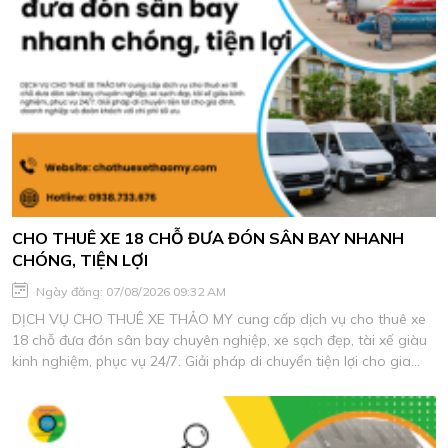
CHO THUÊ XE 18 CHỖ ĐƯA ĐÓN SÂN BAY NHANH
CHÓNG, TIỆN LỢI
Ngày đăng: 07/08/2026 09:32 AM
DỊCH VỤ CHO THUÊ XE THẢO MY cung cấp dịch vụ cho thuê xe
18 chỗ đưa đón sân bay chuyên nghiệp, xe sạch đẹp, tài xế giàu
kinh nghiệm, phục vụ 24/7. Giải pháp di chuyển tiện lợi cho gia
đình, doanh nghiệp và đoàn khách với chi phí tối ưu.