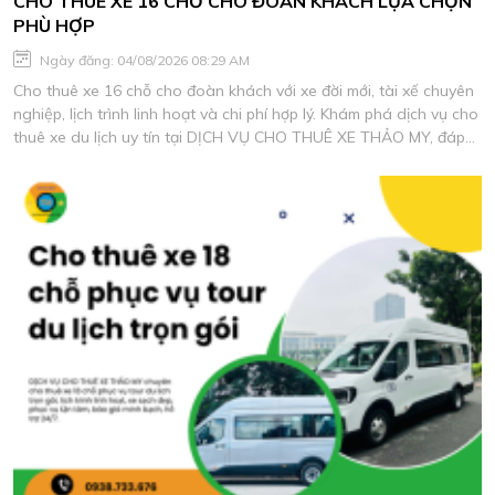
CHO THUÊ XE 16 CHỖ CHO ĐOÀN KHÁCH LỰA CHỌN
PHÙ HỢP
Ngày đăng: 04/08/2026 08:29 AM
Cho thuê xe 16 chỗ cho đoàn khách với xe đời mới, tài xế chuyên
nghiệp, lịch trình linh hoạt và chi phí hợp lý. Khám phá dịch vụ cho
thuê xe du lịch uy tín tại DỊCH VỤ CHO THUÊ XE THẢO MY, đáp
ứng mọi nhu cầu di chuyển an toàn và tiện nghi.