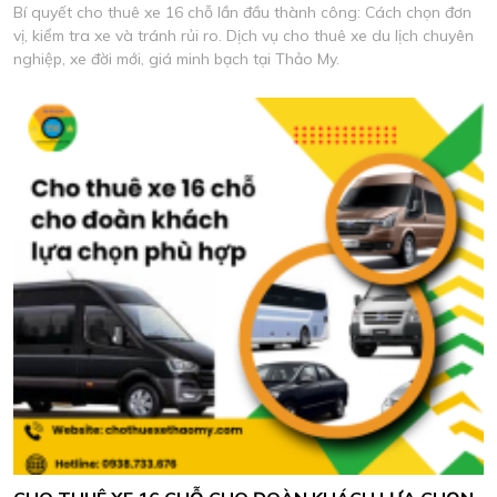
Bí quyết cho thuê xe 16 chỗ lần đầu thành công: Cách chọn đơn
vị, kiểm tra xe và tránh rủi ro. Dịch vụ cho thuê xe du lịch chuyên
nghiệp, xe đời mới, giá minh bạch tại Thảo My.