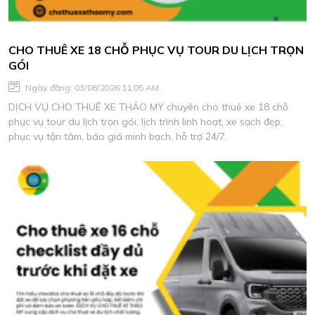
CHO THUÊ XE 18 CHỖ PHỤC VỤ TOUR DU LỊCH TRỌN
GÓI
Ngày đăng: 03/08/2026 11:05 AM
DỊCH VỤ CHO THUÊ XE THẢO MY chuyên cho thuê xe 18 chỗ
phục vụ tour du lịch trọn gói, lịch trình linh hoạt, xe sạch đẹp,
phục vụ tận tâm, báo giá minh bạch, hỗ trợ 24/7.