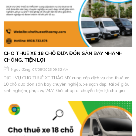
CHO THUÊ XE 18 CHỖ ĐƯA ĐÓN SÂN BAY NHANH
CHÓNG, TIỆN LỢI
Ngày đăng: 07/08/2026 09:32 AM
DỊCH VỤ CHO THUÊ XE THẢO MY cung cấp dịch vụ cho thuê xe
18 chỗ đưa đón sân bay chuyên nghiệp, xe sạch đẹp, tài xế giàu
kinh nghiệm, phục vụ 24/7. Giải pháp di chuyển tiện lợi cho gia
đình, doanh nghiệp và đoàn khách với chi phí tối ưu.