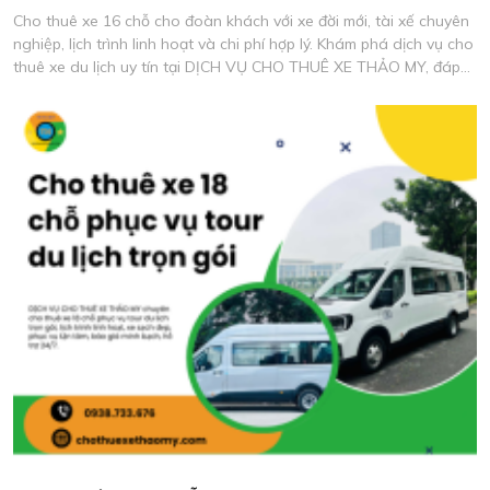
Cho thuê xe 16 chỗ cho đoàn khách với xe đời mới, tài xế chuyên
nghiệp, lịch trình linh hoạt và chi phí hợp lý. Khám phá dịch vụ cho
thuê xe du lịch uy tín tại DỊCH VỤ CHO THUÊ XE THẢO MY, đáp
ứng mọi nhu cầu di chuyển an toàn và tiện nghi.