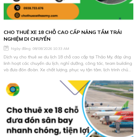
CHO THUÊ XE 18 CHỖ CAO CẤP NÂNG TẦM TRẢI
NGHIỆM DI CHUYỂN
Ngày đăng: 08/08/2026 10:33 AM
Dịch vụ cho thuê xe du lịch 18 chỗ cao cấp tại Thảo My, đáp ứng
linh hoạt các chuyến du lịch, nghỉ dưỡng, công tác, team building
và đưa đón đoàn. Xe chất lượng, phục vụ tận tâm, lịch trình chủ
động, báo giá phù hợp nhu cầu.