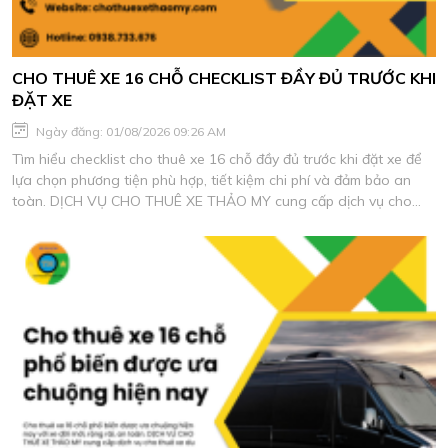
CHO THUÊ XE 16 CHỖ CHECKLIST ĐẦY ĐỦ TRƯỚC KHI
ĐẶT XE
Ngày đăng: 01/08/2026 09:26 AM
Tìm hiểu checklist cho thuê xe 16 chỗ đầy đủ trước khi đặt xe để
lựa chọn phương tiện phù hợp, tiết kiệm chi phí và đảm bảo an
toàn. DỊCH VỤ CHO THUÊ XE THẢO MY cung cấp dịch vụ cho
thuê xe du lịch chất lượng, xe đời mới, tài xế giàu kinh nghiệm.