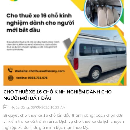
CHO THUÊ XE 16 CHỖ KINH NGHIỆM DÀNH CHO
NGƯỜI MỚI BẮT ĐẦU
Ngày đăng: 05/08/2026 10:33 AM
Bí quyết cho thuê xe 16 chỗ lần đầu thành công: Cách chọn đơn
vị, kiểm tra xe và tránh rủi ro. Dịch vụ cho thuê xe du lịch chuyên
nghiệp, xe đời mới, giá minh bạch tại Thảo My.