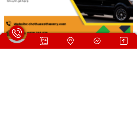
CHO THUÊ XE 16 CHỖ PHỔ BIẾN ĐƯỢC ƯA CHUỘNG
HIỆN NAY
Ngày đăng: 31/07/2026 09:06 AM
Cho thuê xe 16 chỗ phổ biến được ưa chuộng hiện nay với xe đời
mới, rộng rãi, an toàn. DỊCH VỤ CHO THUÊ XE THẢO MY cung
cấp dịch vụ cho thuê xe du lịch uy tín, giá hợp lý.