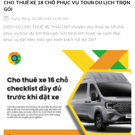
CHO THUÊ XE 18 CHỖ PHỤC VỤ TOUR DU LỊCH TRỌN
GÓI
Ngày đăng: 03/08/2026 11:05 AM
DỊCH VỤ CHO THUÊ XE THẢO MY chuyên cho thuê xe 18 chỗ
phục vụ tour du lịch trọn gói, lịch trình linh hoạt, xe sạch đẹp,
phục vụ tận tâm, báo giá minh bạch, hỗ trợ 24/7.