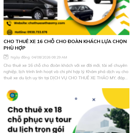
CHO THUÊ XE 16 CHỖ CHO ĐOÀN KHÁCH LỰA CHỌN
PHÙ HỢP
Ngày đăng: 04/08/2026 08:29 AM
Cho thuê xe 16 chỗ cho đoàn khách với xe đời mới, tài xế chuyên
nghiệp, lịch trình linh hoạt và chi phí hợp lý. Khám phá dịch vụ cho
thuê xe du lịch uy tín tại DỊCH VỤ CHO THUÊ XE THẢO MY, đáp
ứng mọi nhu cầu di chuyển an toàn và tiện nghi.