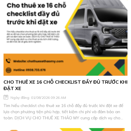
CHO THUÊ XE 16 CHỖ CHECKLIST ĐẦY ĐỦ TRƯỚC KHI
ĐẶT XE
Ngày đăng: 01/08/2026 09:26 AM
Tìm hiểu checklist cho thuê xe 16 chỗ đầy đủ trước khi đặt xe để
lựa chọn phương tiện phù hợp, tiết kiệm chi phí và đảm bảo an
toàn. DỊCH VỤ CHO THUÊ XE THẢO MY cung cấp dịch vụ cho
thuê xe du lịch chất lượng, xe đời mới, tài xế giàu kinh nghiệm.