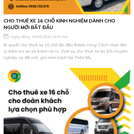
CHO THUÊ XE 16 CHỖ KINH NGHIỆM DÀNH CHO
NGƯỜI MỚI BẮT ĐẦU
Ngày đăng: 05/08/2026 10:33 AM
Bí quyết cho thuê xe 16 chỗ lần đầu thành công: Cách chọn đơn
vị, kiểm tra xe và tránh rủi ro. Dịch vụ cho thuê xe du lịch chuyên
nghiệp, xe đời mới, giá minh bạch tại Thảo My.