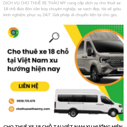
DỊCH VỤ CHO THUÊ XE THẢO MY cung cấp dịch vụ cho thuê xe
18 chỗ đưa đón sân bay chuyên nghiệp, xe sạch đẹp, tài xế giàu
kinh nghiệm, phục vụ 24/7. Giải pháp di chuyển tiện lợi cho gia
đình, doanh nghiệp và đoàn khách với chi phí tối ưu.
CHO THUÊ XE 18 CHỖ TẠI VIỆT NAM XU HƯỚNG HIỆN