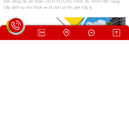
mới, rộng rãi, an toàn. DỊCH VỤ CHO THUÊ XE THẢO MY cung
cấp dịch vụ cho thuê xe du lịch uy tín, giá hợp lý.
CHO THUÊ XE 16 CHỖ HƯỚNG DẪN CHỌN XE PHÙ
HỢP NHU CẦU