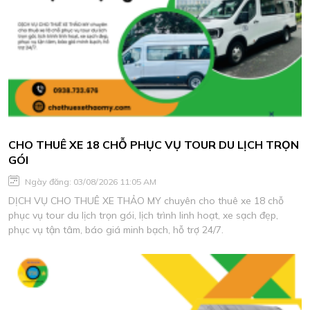
CHO THUÊ XE 18 CHỖ PHỤC VỤ TOUR DU LỊCH TRỌN
GÓI
Ngày đăng: 03/08/2026 11:05 AM
DỊCH VỤ CHO THUÊ XE THẢO MY chuyên cho thuê xe 18 chỗ
phục vụ tour du lịch trọn gói, lịch trình linh hoạt, xe sạch đẹp,
phục vụ tận tâm, báo giá minh bạch, hỗ trợ 24/7.