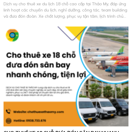
Dịch vụ cho thuê xe du lịch 18 chỗ cao cấp tại Thảo My, đáp ứng
linh hoạt các chuyến du lịch, nghỉ dưỡng, công tác, team building
và đưa đón đoàn. Xe chất lượng, phục vụ tận tâm, lịch trình chủ
động, báo giá phù hợp nhu cầu.