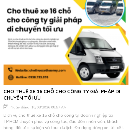
CHO THUÊ XE 16 CHỖ CHO CÔNG TY GIẢI PHÁP DI
CHUYỂN TỐI ƯU
Ngày đăng: 10/08/2026 08:57 AM
Dịch vụ cho thuê xe 16 chỗ cho công ty, doanh nghiệp tại
TP.HCM chuyên phục vụ công tác, đưa đón nhân viên, khách
hàng, đối tác, sự kiện và tour du lịch. Đa dạng dòng xe, tài xế tận