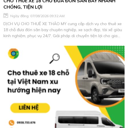
CHO THUÊ XE 18 CHỖ ĐƯA ĐÓN SÂN BAY NHANH
CHÓNG, TIỆN LỢI
Ngày đăng: 07/08/2026 09:32 AM
DỊCH VỤ CHO THUÊ XE THẢO MY cung cấp dịch vụ cho thuê xe
18 chỗ đưa đón sân bay chuyên nghiệp, xe sạch đẹp, tài xế giàu
kinh nghiệm, phục vụ 24/7. Giải pháp di chuyển tiện lợi cho gia
đình, doanh nghiệp và đoàn khách với chi phí tối ưu.