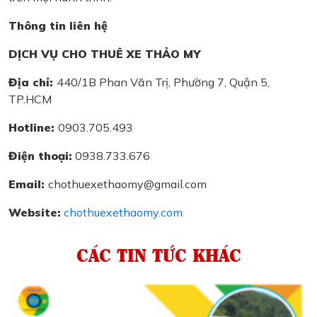
Thông tin liên hệ
DỊCH VỤ CHO THUÊ XE THẢO MY
Địa chỉ:
440/1B Phan Văn Trị, Phường 7, Quận 5,
TP.HCM
Hotline:
0903.705.493
Điện thoại:
0938.733.676
Email:
chothuexethaomy@gmail.com
Website:
chothuexethaomy.com
CÁC TIN TỨC KHÁC