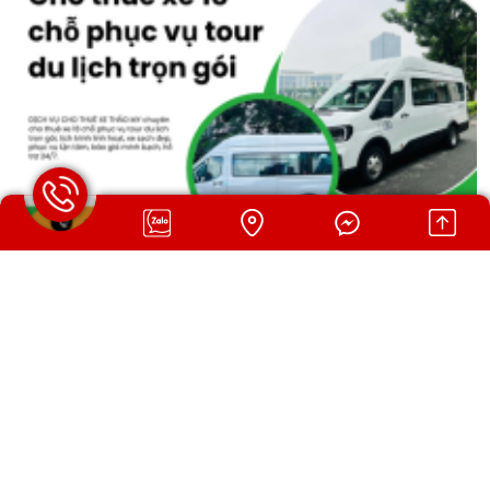
CHO THUÊ XE 18 CHỖ PHỤC VỤ TOUR DU LỊCH TRỌN
GÓI
Ngày đăng: 03/08/2026 11:05 AM
DỊCH VỤ CHO THUÊ XE THẢO MY chuyên cho thuê xe 18 chỗ
phục vụ tour du lịch trọn gói, lịch trình linh hoạt, xe sạch đẹp,
phục vụ tận tâm, báo giá minh bạch, hỗ trợ 24/7.