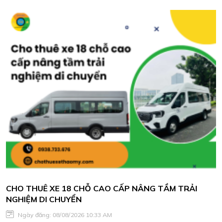
tâm, phục vụ đúng giờ, báo giá hợp lý và hỗ trợ lịch trình linh
hoạt.
CHO THUÊ XE 18 CHỖ CAO CẤP NÂNG TẦM TRẢI
NGHIỆM DI CHUYỂN
Ngày đăng: 08/08/2026 10:33 AM