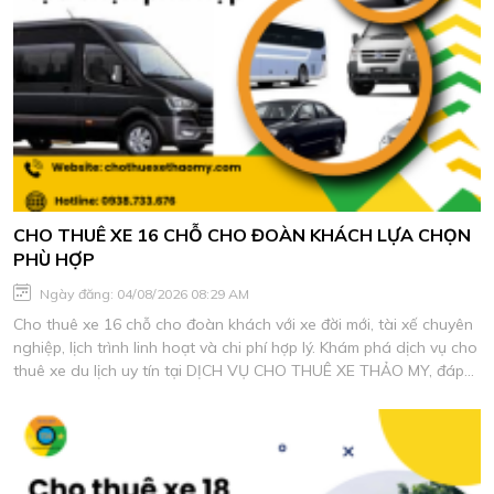
CHO THUÊ XE 16 CHỖ CHO ĐOÀN KHÁCH LỰA CHỌN
PHÙ HỢP
Ngày đăng: 04/08/2026 08:29 AM
Cho thuê xe 16 chỗ cho đoàn khách với xe đời mới, tài xế chuyên
nghiệp, lịch trình linh hoạt và chi phí hợp lý. Khám phá dịch vụ cho
thuê xe du lịch uy tín tại DỊCH VỤ CHO THUÊ XE THẢO MY, đáp
ứng mọi nhu cầu di chuyển an toàn và tiện nghi.