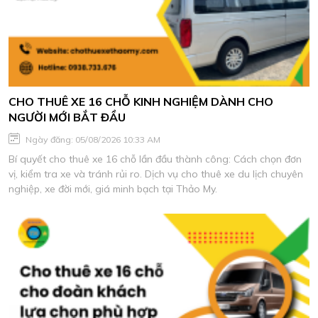
CHO THUÊ XE 16 CHỖ KINH NGHIỆM DÀNH CHO
NGƯỜI MỚI BẮT ĐẦU
Ngày đăng: 05/08/2026 10:33 AM
Bí quyết cho thuê xe 16 chỗ lần đầu thành công: Cách chọn đơn
vị, kiểm tra xe và tránh rủi ro. Dịch vụ cho thuê xe du lịch chuyên
nghiệp, xe đời mới, giá minh bạch tại Thảo My.