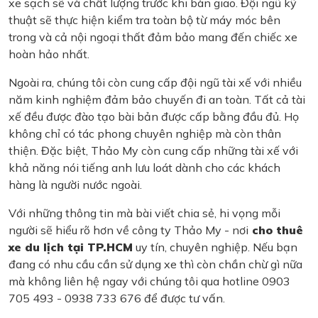
xe sạch sẽ và chất lượng trước khi bàn giao. Đội ngũ kỹ
thuật sẽ thực hiện kiểm tra toàn bộ từ máy móc bên
trong và cả nội ngoại thất đảm bảo mang đến chiếc xe
hoàn hảo nhất.
Ngoài ra, chúng tôi còn cung cấp đội ngũ tài xế với nhiều
năm kinh nghiệm đảm bảo chuyến đi an toàn. Tất cả tài
xế đều được đào tạo bài bản được cấp bằng đầu đủ. Họ
không chỉ có tác phong chuyên nghiệp mà còn thân
thiện. Đặc biệt, Thảo My còn cung cấp những tài xế với
khả năng nói tiếng anh lưu loát dành cho các khách
hàng là người nước ngoài.
Với những thông tin mà bài viết chia sẻ, hi vọng mỗi
người sẽ hiểu rõ hơn về công ty Thảo My - nơi
cho thuê
xe du lịch tại TP.HCM
uy tín, chuyên nghiệp. Nếu bạn
đang có nhu cầu cần sử dụng xe thì còn chần chừ gì nữa
mà không liên hệ ngay với chúng tôi qua hotline 0903
705 493 - 0938 733 676 để được tư vấn.