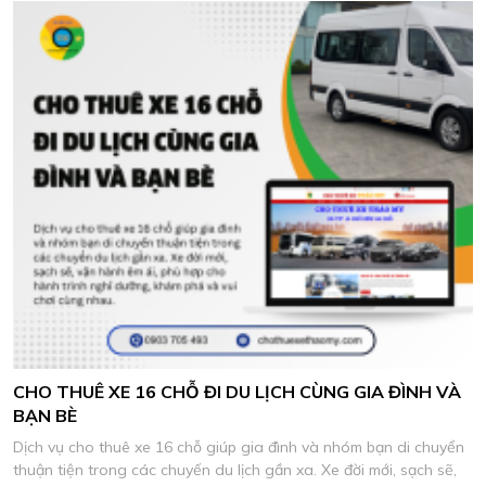
CHO THUÊ XE 16 CHỖ ĐI DU LỊCH CÙNG GIA ĐÌNH VÀ
BẠN BÈ
Dịch vụ cho thuê xe 16 chỗ giúp gia đình và nhóm bạn di chuyển
thuận tiện trong các chuyến du lịch gần xa. Xe đời mới, sạch sẽ,