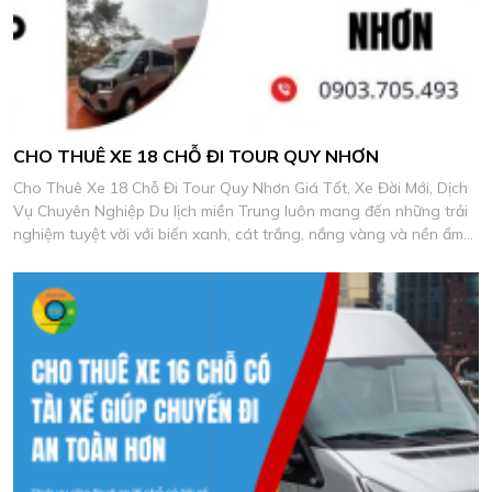
CHO THUÊ XE 18 CHỖ ĐI TOUR QUY NHƠN
Cho Thuê Xe 18 Chỗ Đi Tour Quy Nhơn Giá Tốt, Xe Đời Mới, Dịch
Vụ Chuyên Nghiệp Du lịch miền Trung luôn mang đến những trải
nghiệm tuyệt vời với biển xanh, cát trắng, nắng vàng và nền ẩm
thực biển đặc sắc.