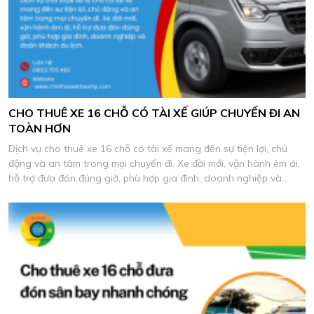
CHO THUÊ XE 16 CHỖ CÓ TÀI XẾ GIÚP CHUYẾN ĐI AN
TOÀN HƠN
Dịch vụ cho thuê xe 16 chỗ có tài xế mang đến sự tiện lợi, chủ
động và an tâm trong mọi chuyến đi. Xe đời mới, vận hành êm ái,
hỗ trợ đưa đón đúng giờ, phù hợp gia đình, doanh nghiệp và
đoàn khách du lịch.