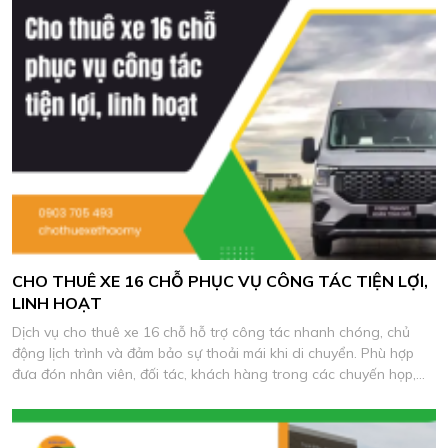
CHO THUÊ XE 16 CHỖ PHỤC VỤ CÔNG TÁC TIỆN LỢI,
LINH HOẠT
Dịch vụ cho thuê xe 16 chỗ hỗ trợ công tác nhanh chóng, chủ
động lịch trình và đảm bảo sự thoải mái khi di chuyển. Phù hợp
đưa đón nhân viên, đối tác, khách hàng trong các chuyến họp,
khảo sát và làm việc thực tế.