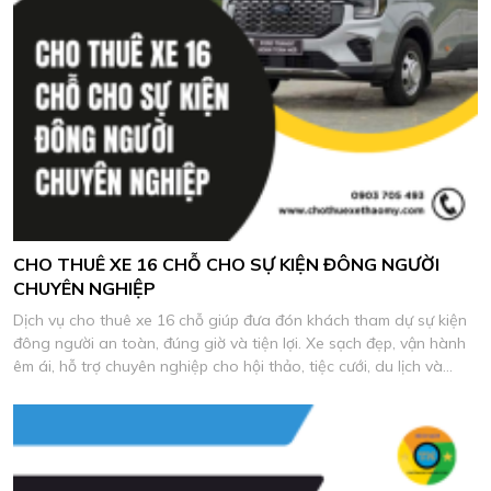
CHO THUÊ XE 16 CHỖ CHO SỰ KIỆN ĐÔNG NGƯỜI
CHUYÊN NGHIỆP
Dịch vụ cho thuê xe 16 chỗ giúp đưa đón khách tham dự sự kiện
đông người an toàn, đúng giờ và tiện lợi. Xe sạch đẹp, vận hành
êm ái, hỗ trợ chuyên nghiệp cho hội thảo, tiệc cưới, du lịch và
chương trình công ty.