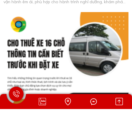
vận hành êm ái, phù hợp cho hành trình nghỉ dưỡng, khám phá
và vui chơi cùng nhau.
CHO THUÊ XE 16 CHỖ – THÔNG TIN CẦN BIẾT TRƯỚC
KHI ĐẶT XE