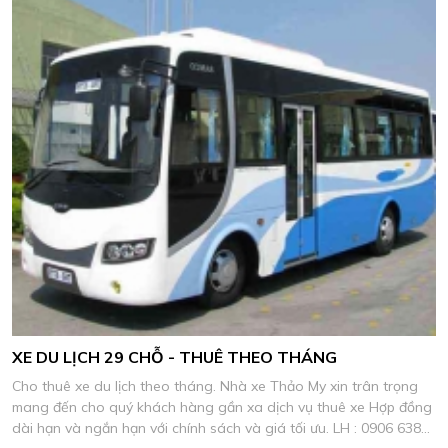
XE DU LỊCH 29 CHỖ - THUÊ THEO THÁNG
Cho thuê xe du lịch theo tháng. Nhà xe Thảo My xin trân trọng
mang đến cho quý khách hàng gần xa dịch vụ thuê xe Hợp đồng
dài hạn và ngắn hạn với chính sách và giá tối ưu. LH : 0906 638