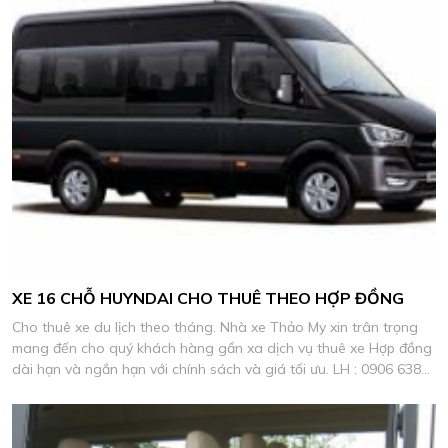
XE 16 CHỖ HUYNDAI CHO THUÊ THEO HỢP ĐỒNG
Cho thuê xe du lịch theo tháng. Nhà xe Thảo My xin trân trọng
mang đến cho quý khách hàng gần xa dịch vụ thuê xe Hợp đồng
dài hạn và ngắn hạn với chính sách và giá tối ưu. LH : 0906 638
278 Mr, Chinh.