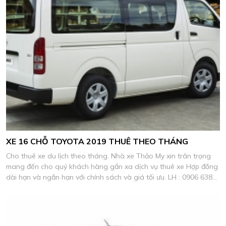
XE 16 CHỖ TOYOTA 2019 THUÊ THEO THÁNG
Cho thuê xe du lịch theo tháng. Nhà xe Thảo My xin trân trọng
mang đến cho quý khách hàng gần xa dịch vụ thuê xe Hợp đồng
dài hạn và ngắn hạn với chính sách và giá tối ưu. LH : 0906 638
278 Mr, Chinh.