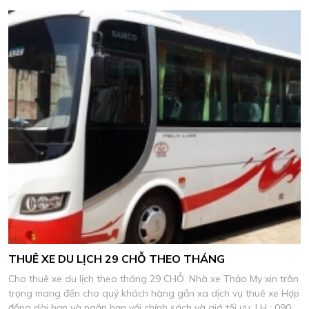
278 Mr, Chinh.
THUÊ XE DU LỊCH 29 CHỖ THEO THÁNG
Cho thuê xe du lịch theo tháng 29 CHỖ. Nhà xe Thảo My xin trân
trọng mang đến cho quý khách hàng gần xa dịch vụ thuê xe Hợp
đồng dài hạn và ngắn hạn với chính sách và giá tối ưu. LH : 0906