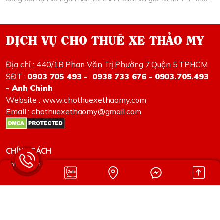
638 278 Mr, Chinh.
DỊCH VỤ CHO THUÊ XE THẢO MY
Địa chỉ : 440/1B.Phan Văn Trị.Phường 7.Quận 5.TPHCM
SĐT :
0903 705 493 - 0938 733 676 - 0903.705.493
- Anh Chinh
Website : www.chothuexethaomy.com
Email : chothuexethaomy@gmail.com
CHÍNH SÁCH
Chính sách giá cả
Chính sách thanh toán
Chính sách hợp đồng
ĐĂNG KÝ NHẬN TIN