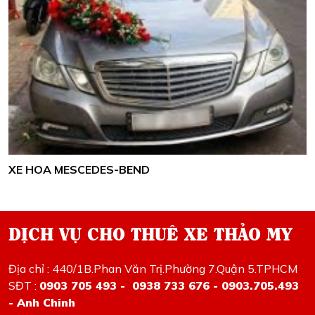
XE HOA MESCEDES-BEND
DỊCH VỤ CHO THUÊ XE THẢO MY
Địa chỉ : 440/1B.Phan Văn Trị.Phường 7.Quận 5.TPHCM
SĐT :
0903 705 493 - 0938 733 676 - 0903.705.493
- Anh Chinh