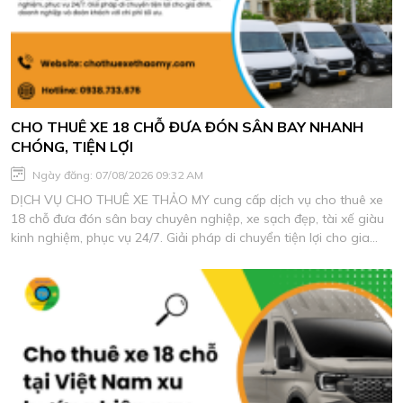
CHO THUÊ XE 18 CHỖ ĐƯA ĐÓN SÂN BAY NHANH
CHÓNG, TIỆN LỢI
Ngày đăng: 07/08/2026 09:32 AM
DỊCH VỤ CHO THUÊ XE THẢO MY cung cấp dịch vụ cho thuê xe
18 chỗ đưa đón sân bay chuyên nghiệp, xe sạch đẹp, tài xế giàu
kinh nghiệm, phục vụ 24/7. Giải pháp di chuyển tiện lợi cho gia
đình, doanh nghiệp và đoàn khách với chi phí tối ưu.