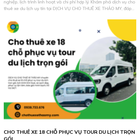
nghiệp, lịch trình linh hoạt và chi phí hợp lý. Khám phá dịch vụ cho
thuê xe du lịch uy tín tại DỊCH VỤ CHO THUÊ XE THẢO MY, đáp
ứng mọi nhu cầu di chuyển an toàn và tiện nghi.
CHO THUÊ XE 18 CHỖ PHỤC VỤ TOUR DU LỊCH TRỌN
GÓI