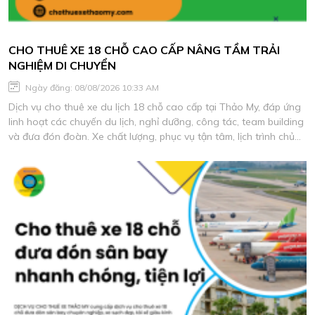
CHO THUÊ XE 18 CHỖ CAO CẤP NÂNG TẦM TRẢI
NGHIỆM DI CHUYỂN
Ngày đăng: 08/08/2026 10:33 AM
Dịch vụ cho thuê xe du lịch 18 chỗ cao cấp tại Thảo My, đáp ứng
linh hoạt các chuyến du lịch, nghỉ dưỡng, công tác, team building
và đưa đón đoàn. Xe chất lượng, phục vụ tận tâm, lịch trình chủ
động, báo giá phù hợp nhu cầu.