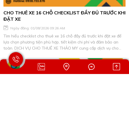
CHO THUÊ XE 16 CHỖ CHECKLIST ĐẦY ĐỦ TRƯỚC KHI
ĐẶT XE
Ngày đăng: 01/08/2026 09:26 AM
Tìm hiểu checklist cho thuê xe 16 chỗ đầy đủ trước khi đặt xe để
lựa chọn phương tiện phù hợp, tiết kiệm chi phí và đảm bảo an
toàn. DỊCH VỤ CHO THUÊ XE THẢO MY cung cấp dịch vụ cho
thuê xe du lịch chất lượng, xe đời mới, tài xế giàu kinh nghiệm.