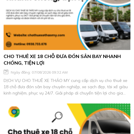
CHO THUÊ XE 18 CHỖ ĐƯA ĐÓN SÂN BAY NHANH
CHÓNG, TIỆN LỢI
Ngày đăng: 07/08/2026 09:32 AM
DỊCH VỤ CHO THUÊ XE THẢO MY cung cấp dịch vụ cho thuê xe
18 chỗ đưa đón sân bay chuyên nghiệp, xe sạch đẹp, tài xế giàu
kinh nghiệm, phục vụ 24/7. Giải pháp di chuyển tiện lợi cho gia
đình, doanh nghiệp và đoàn khách với chi phí tối ưu.