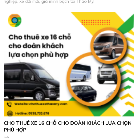
nghiệp, xe đời mới, giá minh bạch tại Thảo My.
CHO THUÊ XE 16 CHỖ CHO ĐOÀN KHÁCH LỰA CHỌN
PHÙ HỢP