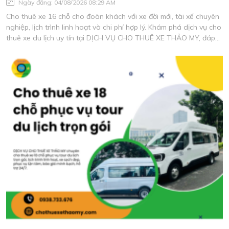
Ngày đăng: 04/08/2026 08:29 AM
Cho thuê xe 16 chỗ cho đoàn khách với xe đời mới, tài xế chuyên
nghiệp, lịch trình linh hoạt và chi phí hợp lý. Khám phá dịch vụ cho
thuê xe du lịch uy tín tại DỊCH VỤ CHO THUÊ XE THẢO MY, đáp
ứng mọi nhu cầu di chuyển an toàn và tiện nghi.