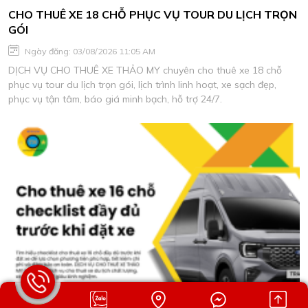
CHO THUÊ XE 18 CHỖ PHỤC VỤ TOUR DU LỊCH TRỌN
GÓI
Ngày đăng: 03/08/2026 11:05 AM
DỊCH VỤ CHO THUÊ XE THẢO MY chuyên cho thuê xe 18 chỗ
phục vụ tour du lịch trọn gói, lịch trình linh hoạt, xe sạch đẹp,
phục vụ tận tâm, báo giá minh bạch, hỗ trợ 24/7.