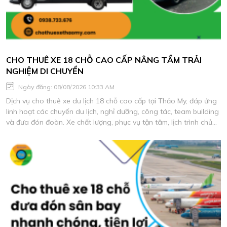
CHO THUÊ XE 18 CHỖ CAO CẤP NÂNG TẦM TRẢI
NGHIỆM DI CHUYỂN
Ngày đăng: 08/08/2026 10:33 AM
Dịch vụ cho thuê xe du lịch 18 chỗ cao cấp tại Thảo My, đáp ứng
linh hoạt các chuyến du lịch, nghỉ dưỡng, công tác, team building
và đưa đón đoàn. Xe chất lượng, phục vụ tận tâm, lịch trình chủ
động, báo giá phù hợp nhu cầu.