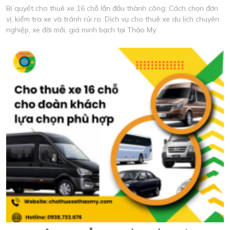
Bí quyết cho thuê xe 16 chỗ lần đầu thành công: Cách chọn đơn
vị, kiểm tra xe và tránh rủi ro. Dịch vụ cho thuê xe du lịch chuyên
nghiệp, xe đời mới, giá minh bạch tại Thảo My.