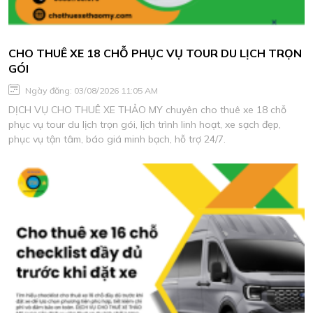
CHO THUÊ XE 18 CHỖ PHỤC VỤ TOUR DU LỊCH TRỌN
GÓI
Ngày đăng: 03/08/2026 11:05 AM
DỊCH VỤ CHO THUÊ XE THẢO MY chuyên cho thuê xe 18 chỗ
phục vụ tour du lịch trọn gói, lịch trình linh hoạt, xe sạch đẹp,
phục vụ tận tâm, báo giá minh bạch, hỗ trợ 24/7.