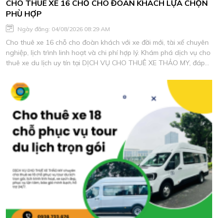
CHO THUÊ XE 16 CHỖ CHO ĐOÀN KHÁCH LỰA CHỌN
PHÙ HỢP
Ngày đăng: 04/08/2026 08:29 AM
Cho thuê xe 16 chỗ cho đoàn khách với xe đời mới, tài xế chuyên
nghiệp, lịch trình linh hoạt và chi phí hợp lý. Khám phá dịch vụ cho
thuê xe du lịch uy tín tại DỊCH VỤ CHO THUÊ XE THẢO MY, đáp
ứng mọi nhu cầu di chuyển an toàn và tiện nghi.