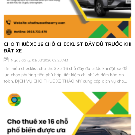
CHO THUÊ XE 16 CHỖ CHECKLIST ĐẦY ĐỦ TRƯỚC KHI
ĐẶT XE
Ngày đăng: 01/08/2026 09:26 AM
Tìm hiểu checklist cho thuê xe 16 chỗ đầy đủ trước khi đặt xe để
lựa chọn phương tiện phù hợp, tiết kiệm chi phí và đảm bảo an
toàn. DỊCH VỤ CHO THUÊ XE THẢO MY cung cấp dịch vụ cho
thuê xe du lịch chất lượng, xe đời mới, tài xế giàu kinh nghiệm.