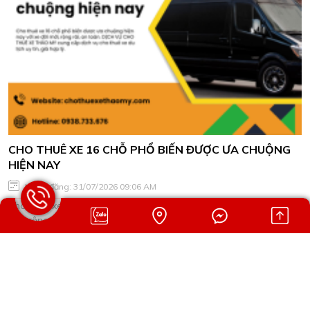
CHO THUÊ XE 16 CHỖ PHỔ BIẾN ĐƯỢC ƯA CHUỘNG
HIỆN NAY
Ngày đăng: 31/07/2026 09:06 AM
Cho thuê xe 16 chỗ phổ biến được ưa chuộng hiện nay với xe đời
mới, rộng rãi, an toàn. DỊCH VỤ CHO THUÊ XE THẢO MY cung
cấp dịch vụ cho thuê xe du lịch uy tín, giá hợp lý.