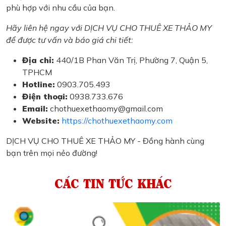
phù hợp với nhu cầu của bạn.
Hãy liên hệ ngay với DỊCH VỤ CHO THUÊ XE THẢO MY
để được tư vấn và báo giá chi tiết:
Địa chỉ:
440/1B Phan Văn Trị, Phường 7, Quận 5,
TPHCM
Hotline:
0903.705.493
Điện thoại:
0938.733.676
Email:
chothuexethaomy@gmail.com
Website:
https://chothuexethaomy.com
DỊCH VỤ CHO THUÊ XE THẢO MY - Đồng hành cùng
bạn trên mọi nẻo đường!
CÁC TIN TỨC KHÁC