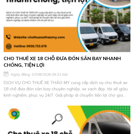
CHO THUÊ XE 18 CHỖ ĐƯA ĐÓN SÂN BAY NHANH
CHÓNG, TIỆN LỢI
Ngày đăng: 07/08/2026 09:32 AM
DỊCH VỤ CHO THUÊ XE THẢO MY cung cấp dịch vụ cho thuê xe
18 chỗ đưa đón sân bay chuyên nghiệp, xe sạch đẹp, tài xế giàu
kinh nghiệm, phục vụ 24/7. Giải pháp di chuyển tiện lợi cho gia
đình, doanh nghiệp và đoàn khách với chi phí tối ưu.