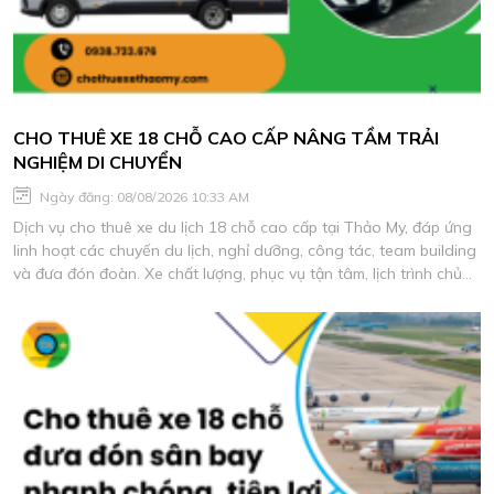
CHO THUÊ XE 18 CHỖ CAO CẤP NÂNG TẦM TRẢI
NGHIỆM DI CHUYỂN
Ngày đăng: 08/08/2026 10:33 AM
Dịch vụ cho thuê xe du lịch 18 chỗ cao cấp tại Thảo My, đáp ứng
linh hoạt các chuyến du lịch, nghỉ dưỡng, công tác, team building
và đưa đón đoàn. Xe chất lượng, phục vụ tận tâm, lịch trình chủ
động, báo giá phù hợp nhu cầu.