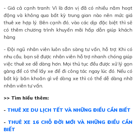
- Giá cả cạnh tranh: Vì là đơn vị đã có nhiều năm hoạt
động và không qua bất kỳ trung gian nào nên mức giá
thuê xe hợp lý. Bên cạnh đó, vào các dịp đặc biệt thì sẽ
có thêm chương trình khuyến mãi hấp dẫn giúp khách
hàng
- Đội ngũ nhân viên luôn sẵn sàng tư vấn, hỗ trợ: Khi có
nhu cầu, bạn sẽ được nhân viên hỗ trợ nhanh chóng giúp
việc thuê xe dễ dàng hơn. Mọi thủ tục đều được xử lý gọn
gàng để có thể lấy xe để đi công tác ngay lúc đó. Nếu có
bất kỳ băn khoăn gì về dòng xe thì có thể dễ dàng nhờ
nhân viên tư vấn.
>> Tìm hiểu thêm:
-
THUÊ XE DU LỊCH TẾT VÀ NHỮNG ĐIỀU CẦN BIẾT
-
THUÊ XE 16 CHỖ ĐỜI MỚI VÀ NHỮNG ĐIỀU CẦN
BIẾT