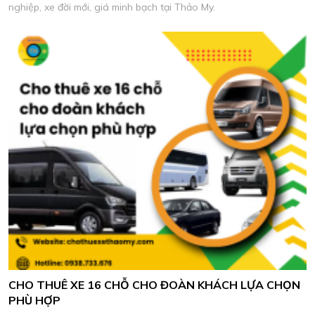
nghiệp, xe đời mới, giá minh bạch tại Thảo My.
CHO THUÊ XE 16 CHỖ CHO ĐOÀN KHÁCH LỰA CHỌN
PHÙ HỢP