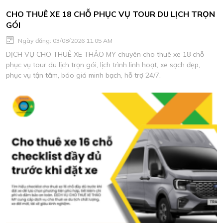
CHO THUÊ XE 18 CHỖ PHỤC VỤ TOUR DU LỊCH TRỌN
GÓI
Ngày đăng: 03/08/2026 11:05 AM
DỊCH VỤ CHO THUÊ XE THẢO MY chuyên cho thuê xe 18 chỗ
phục vụ tour du lịch trọn gói, lịch trình linh hoạt, xe sạch đẹp,
phục vụ tận tâm, báo giá minh bạch, hỗ trợ 24/7.