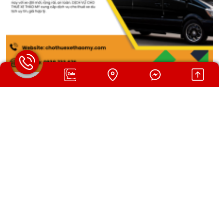
CHO THUÊ XE 16 CHỖ PHỔ BIẾN ĐƯỢC ƯA CHUỘNG
HIỆN NAY
Ngày đăng: 31/07/2026 09:06 AM
Cho thuê xe 16 chỗ phổ biến được ưa chuộng hiện nay với xe đời
mới, rộng rãi, an toàn. DỊCH VỤ CHO THUÊ XE THẢO MY cung
cấp dịch vụ cho thuê xe du lịch uy tín, giá hợp lý.