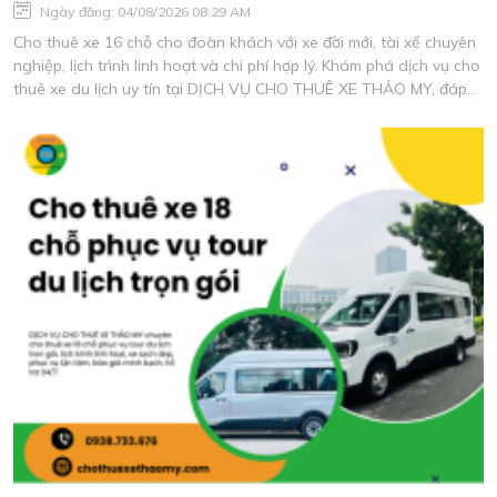
Ngày đăng: 04/08/2026 08:29 AM
Cho thuê xe 16 chỗ cho đoàn khách với xe đời mới, tài xế chuyên
nghiệp, lịch trình linh hoạt và chi phí hợp lý. Khám phá dịch vụ cho
thuê xe du lịch uy tín tại DỊCH VỤ CHO THUÊ XE THẢO MY, đáp
ứng mọi nhu cầu di chuyển an toàn và tiện nghi.