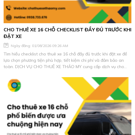
CHO THUÊ XE 16 CHỖ CHECKLIST ĐẦY ĐỦ TRƯỚC KHI
ĐẶT XE
Ngày đăng: 01/08/2026 09:26 AM
Tìm hiểu checklist cho thuê xe 16 chỗ đầy đủ trước khi đặt xe để
lựa chọn phương tiện phù hợp, tiết kiệm chi phí và đảm bảo an
toàn. DỊCH VỤ CHO THUÊ XE THẢO MY cung cấp dịch vụ cho
thuê xe du lịch chất lượng, xe đời mới, tài xế giàu kinh nghiệm.