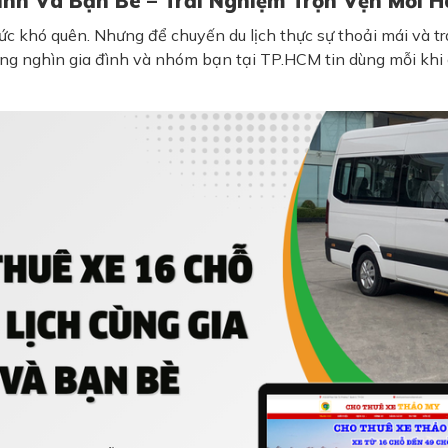
ình Và Bạn Bè – Trải Nghiệm Trọn Vẹn Mỗi H
c khó quên. Nhưng để chuyến du lịch thực sự thoải mái và tr
g nghìn gia đình và nhóm bạn tại TP.HCM tin dùng mỗi khi có 