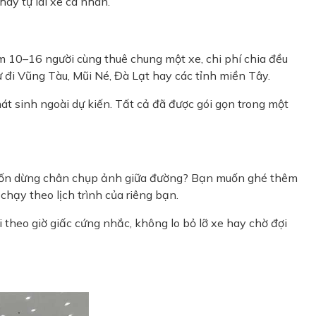
hay tự lái xe cá nhân.
m 10–16 người cùng thuê chung một xe, chi phí chia đều
ư đi Vũng Tàu, Mũi Né, Đà Lạt hay các tỉnh miền Tây.
át sinh ngoài dự kiến. Tất cả đã được gói gọn trong một
n muốn dừng chân chụp ảnh giữa đường? Bạn muốn ghé thêm
hạy theo lịch trình của riêng bạn.
i theo giờ giấc cứng nhắc, không lo bỏ lỡ xe hay chờ đợi