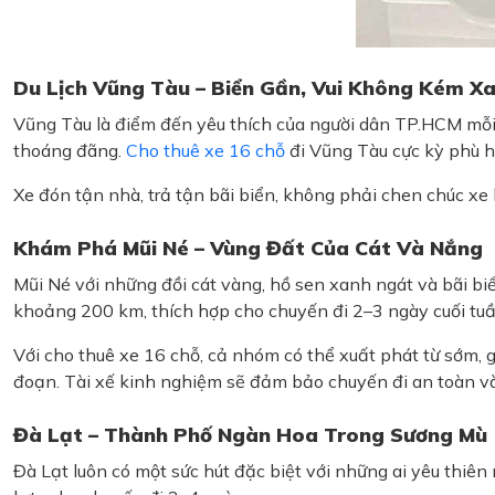
Du Lịch Vũng Tàu – Biển Gần, Vui Không Kém X
Vũng Tàu là điểm đến yêu thích của người dân TP.HCM mỗi 
thoáng đãng.
Cho thuê xe 16 chỗ
đi Vũng Tàu cực kỳ phù hợ
Xe đón tận nhà, trả tận bãi biển, không phải chen chúc xe k
Khám Phá Mũi Né – Vùng Đất Của Cát Và Nắng
Mũi Né với những đồi cát vàng, hồ sen xanh ngát và bãi bi
khoảng 200 km, thích hợp cho chuyến đi 2–3 ngày cuối tuầ
Với cho thuê xe 16 chỗ, cả nhóm có thể xuất phát từ sớm, 
đoạn. Tài xế kinh nghiệm sẽ đảm bảo chuyến đi an toàn và
Đà Lạt – Thành Phố Ngàn Hoa Trong Sương Mù
Đà Lạt luôn có một sức hút đặc biệt với những ai yêu thi