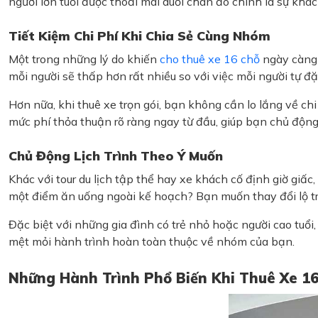
người lớn tuổi được thoải mái duỗi chân đó chính là sự khác
Tiết Kiệm Chi Phí Khi Chia Sẻ Cùng Nhóm
Một trong những lý do khiến
cho thuê xe 16 chỗ
ngày càng 
mỗi người sẽ thấp hơn rất nhiều so với việc mỗi người tự đặ
Hơn nữa, khi thuê xe trọn gói, bạn không cần lo lắng về ch
mức phí thỏa thuận rõ ràng ngay từ đầu, giúp bạn chủ độn
Chủ Động Lịch Trình Theo Ý Muốn
Khác với tour du lịch tập thể hay xe khách cố định giờ g
một điểm ăn uống ngoài kế hoạch? Bạn muốn thay đổi lộ trìn
Đặc biệt với những gia đình có trẻ nhỏ hoặc người cao tuổi,
mệt mỏi hành trình hoàn toàn thuộc về nhóm của bạn.
Những Hành Trình Phổ Biến Khi Thuê Xe 1