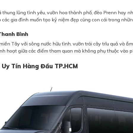
á thung lũng tình yêu, vườn hoa thành phố, đèo Prenn hay n
cho các gia đình muốn tạo kỷ niệm đẹp cùng con cái trong nhữn
Thanh Bình
iền Tây với sông nước hữu tình, vườn trái cây trĩu quả và 
linh hoạt giữa các điểm tham quan mà không phụ thuộc vào p
– Uy Tín Hàng Đầu TP.HCM