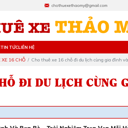
chothuexethaomy@gmail.com
E
TIN TỨC
LIÊN HỆ
 XE 16 CHỖ
Cho thuê xe 16 chỗ đi du lịch cùng gia đình v
HỖ ĐI DU LỊCH CÙNG G