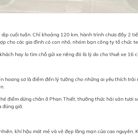
a
dịp cuối tuần. Chỉ khoảng 120 km, hành trình chưa đầy 2 t
p cho các gia đình có con nhỏ, nhóm bạn công ty tổ chức tea
hách hay lo tìm chỗ gửi xe riêng đó là lý do cho thuê xe 16 c
ển hoang sơ là điểm đến lý tưởng cho những ai yêu thích trả
n.
ghé điểm dừng chân ở Phan Thiết, thưởng thức hải sản tươi s
 đúng giờ.
ên nhiên, khí hậu mát mẻ và vẻ đẹp lãng mạn của cao nguyê