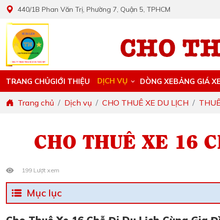
440/1B Phan Văn Trị, Phường 7, Quận 5, TPHCM
DỊCH VỤ
TRANG CHỦ
GIỚI THIỆU
DÒNG XE
BẢNG GIÁ X
Trang chủ
Dịch vụ
CHO THUÊ XE DU LỊCH
THUÊ
CHO THUÊ XE 16 C
199 Lượt xem
Mục lục