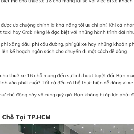
 biệt mà cho thuê xe 16 chỗ mang lại so với việc đi xe khách 
được ưa chuộng chính là khả năng tối ưu chi phí. Khi cả nhó
t taxi hay Grab riêng lẻ đặc biệt với những hành trình dài nh
i phí xăng dầu, phí cầu đường, phí gửi xe hay những khoản ph
g lên kế hoạch ngân sách cho chuyến đi một cách dễ dàng.
iấc, cho thuê xe 16 chỗ mang đến sự linh hoạt tuyệt đối. Bạ
h vào phút cuối? Tất cả đều có thể thực hiện dễ dàng vì xe c
 sự chủ động này vô cùng quý giá. Bạn không bị áp lực phải đ
6 Chỗ Tại TP.HCM