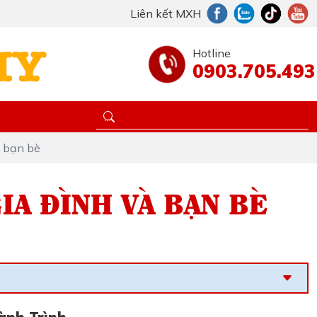
Liên kết MXH
Hotline
0903.705.493
à bạn bè
IA ĐÌNH VÀ BẠN BÈ