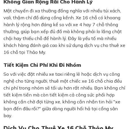
Không Gian Rộng Rãi Cho Hành Lý
Một chuyến đi xa thường đồng nghĩa với nhiều túi xách,
vali, thậm chí đồ dùng cồng kềnh. Xe 16 chỗ có khoang
hành lý rộng hơn đáng kể so với xe 4 hay 7 chỗ thông
thường, giúp bạn xếp đủ đồ mà không phải lo lắng chật
chội hay thiếu chỗ để hành lý. Đây là yếu tố mà nhiều
khách hàng đánh giá cao khi sử dụng dịch vụ cho thuê xe
16 chỗ tại Thảo My.
Tiết Kiệm Chi Phí Khi Đi Nhóm
So với việc đặt nhiều xe taxi riêng lẻ hoặc dịch vụ công
nghệ cho từng người, thuê một chiếc xe 16 chỗ chia đều
chi phí trong nhóm sẽ tối ưu hơn rất nhiều. Bạn không chỉ
tiết kiệm tiền mà còn tiết kiệm cả công sức phối hợp
không cần chờ đợi từng xe, không cần nhắn tin hỏi "xe
bạn đến đâu rồi?" giữa dòng người hối hả tại cổng sân
bay.
Dịch Vụ Cho Thuê Xe 16 Chỗ Thảo My