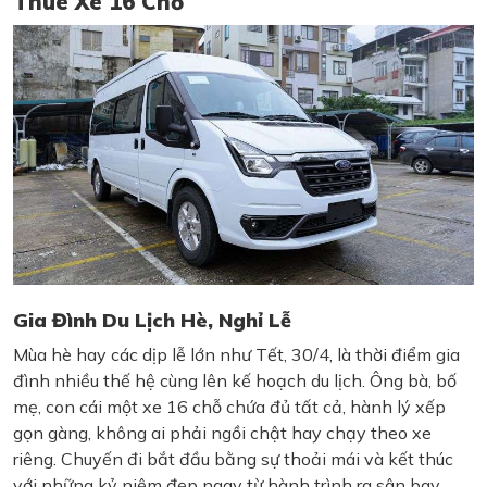
Thuê Xe 16 Chỗ
Gia Đình Du Lịch Hè, Nghỉ Lễ
Mùa hè hay các dịp lễ lớn như Tết, 30/4, là thời điểm gia
đình nhiều thế hệ cùng lên kế hoạch du lịch. Ông bà, bố
mẹ, con cái một xe 16 chỗ chứa đủ tất cả, hành lý xếp
gọn gàng, không ai phải ngồi chật hay chạy theo xe
riêng. Chuyến đi bắt đầu bằng sự thoải mái và kết thúc
với những kỷ niệm đẹp ngay từ hành trình ra sân bay.