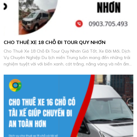
CHO THUÊ XE 18 CHỖ ĐI TOUR QUY NHƠN
Cho Thuê Xe 18 Chỗ Đi Tour Quy Nhơn Giá Tốt, Xe Đời Mới, Dịch
Vụ Chuyên Nghiệp Du lịch miền Trung luôn mang đến những trải
nghiệm tuyệt vời với biển xanh, cát trắng, nắng vàng và nền ẩm
thực biển đặc sắc.