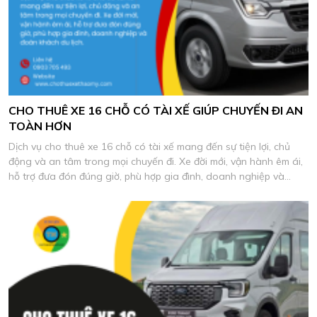
CHO THUÊ XE 16 CHỖ CÓ TÀI XẾ GIÚP CHUYẾN ĐI AN
TOÀN HƠN
Dịch vụ cho thuê xe 16 chỗ có tài xế mang đến sự tiện lợi, chủ
động và an tâm trong mọi chuyến đi. Xe đời mới, vận hành êm ái,
hỗ trợ đưa đón đúng giờ, phù hợp gia đình, doanh nghiệp và
đoàn khách du lịch.