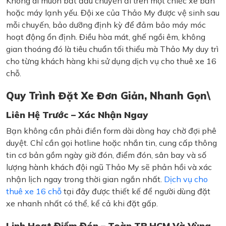
Không ai muốn bắt đầu chuyến đi trên một chiếc xe bẩn
hoặc máy lạnh yếu. Đội xe của Thảo My được vệ sinh sau
mỗi chuyến, bảo dưỡng định kỳ để đảm bảo máy móc
hoạt động ổn định. Điều hòa mát, ghế ngồi êm, không
gian thoáng đó là tiêu chuẩn tối thiểu mà Thảo My duy trì
cho từng khách hàng khi sử dụng dịch vụ cho thuê xe 16
chỗ.
Quy Trình Đặt Xe Đơn Giản, Nhanh Gọn\
Liên Hệ Trước – Xác Nhận Ngay
Bạn không cần phải điền form dài dòng hay chờ đợi phê
duyệt. Chỉ cần gọi hotline hoặc nhắn tin, cung cấp thông
tin cơ bản gồm ngày giờ đón, điểm đón, sân bay và số
lượng hành khách đội ngũ Thảo My sẽ phản hồi và xác
nhận lịch ngay trong thời gian ngắn nhất.
Dịch vụ cho
thuê xe 16 chỗ
tại đây được thiết kế để người dùng đặt
xe nhanh nhất có thể, kể cả khi đặt gấp.
Linh Hoạt Điểm Đón – Toàn TP.HCM Và Vùng