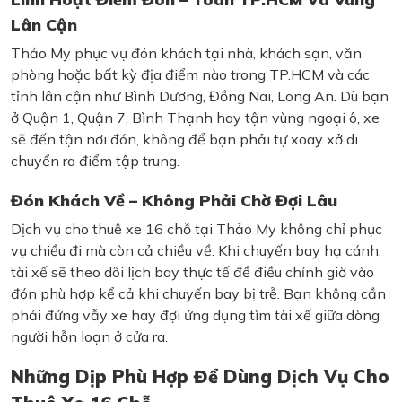
Lân Cận
Thảo My phục vụ đón khách tại nhà, khách sạn, văn
phòng hoặc bất kỳ địa điểm nào trong TP.HCM và các
tỉnh lân cận như Bình Dương, Đồng Nai, Long An. Dù bạn
ở Quận 1, Quận 7, Bình Thạnh hay tận vùng ngoại ô, xe
sẽ đến tận nơi đón, không để bạn phải tự xoay xở di
chuyển ra điểm tập trung.
Đón Khách Về – Không Phải Chờ Đợi Lâu
Dịch vụ cho thuê xe 16 chỗ tại Thảo My không chỉ phục
vụ chiều đi mà còn cả chiều về. Khi chuyến bay hạ cánh,
tài xế sẽ theo dõi lịch bay thực tế để điều chỉnh giờ vào
đón phù hợp kể cả khi chuyến bay bị trễ. Bạn không cần
phải đứng vẫy xe hay đợi ứng dụng tìm tài xế giữa dòng
người hỗn loạn ở cửa ra.
Những Dịp Phù Hợp Để Dùng Dịch Vụ Cho