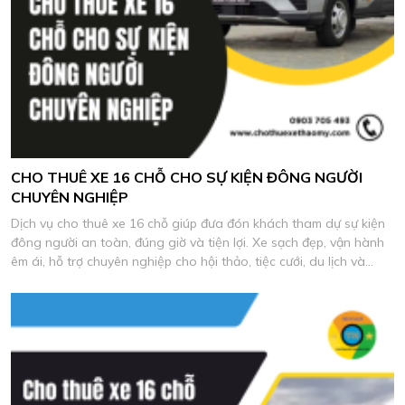
CHO THUÊ XE 16 CHỖ CHO SỰ KIỆN ĐÔNG NGƯỜI
CHUYÊN NGHIỆP
Dịch vụ cho thuê xe 16 chỗ giúp đưa đón khách tham dự sự kiện
đông người an toàn, đúng giờ và tiện lợi. Xe sạch đẹp, vận hành
êm ái, hỗ trợ chuyên nghiệp cho hội thảo, tiệc cưới, du lịch và
chương trình công ty.