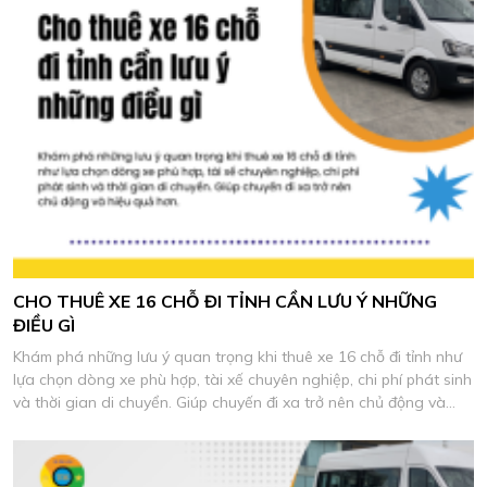
CHO THUÊ XE 16 CHỖ ĐI TỈNH CẦN LƯU Ý NHỮNG
ĐIỀU GÌ
Khám phá những lưu ý quan trọng khi thuê xe 16 chỗ đi tỉnh như
lựa chọn dòng xe phù hợp, tài xế chuyên nghiệp, chi phí phát sinh
và thời gian di chuyển. Giúp chuyến đi xa trở nên chủ động và
hiệu quả hơn.