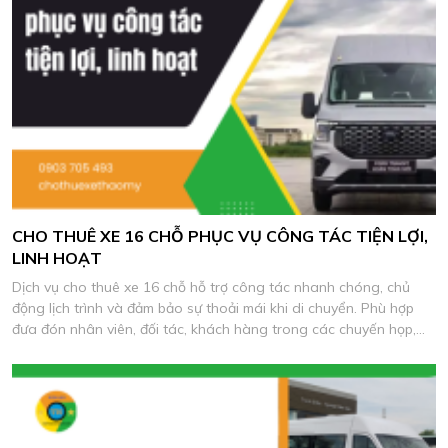
CHO THUÊ XE 16 CHỖ PHỤC VỤ CÔNG TÁC TIỆN LỢI,
LINH HOẠT
Dịch vụ cho thuê xe 16 chỗ hỗ trợ công tác nhanh chóng, chủ
động lịch trình và đảm bảo sự thoải mái khi di chuyển. Phù hợp
đưa đón nhân viên, đối tác, khách hàng trong các chuyến họp,
khảo sát và làm việc thực tế.