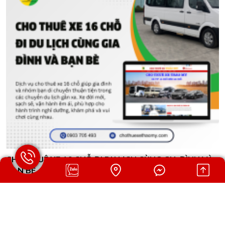
CHO THUÊ XE 16 CHỖ ĐI DU LỊCH CÙNG GIA ĐÌNH VÀ
BẠN BÈ
Dịch vụ cho thuê xe 16 chỗ giúp gia đình và nhóm bạn di chuyển
thuận tiện trong các chuyến du lịch gần xa. Xe đời mới, sạch sẽ,
vận hành êm ái, phù hợp cho hành trình nghỉ dưỡng, khám phá
và vui chơi cùng nhau.