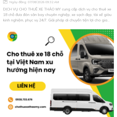
Ngày đăng: 07/08/2026 09:32 AM
DỊCH VỤ CHO THUÊ XE THẢO MY cung cấp dịch vụ cho thuê xe
18 chỗ đưa đón sân bay chuyên nghiệp, xe sạch đẹp, tài xế giàu
kinh nghiệm, phục vụ 24/7. Giải pháp di chuyển tiện lợi cho gia
đình, doanh nghiệp và đoàn khách với chi phí tối ưu.