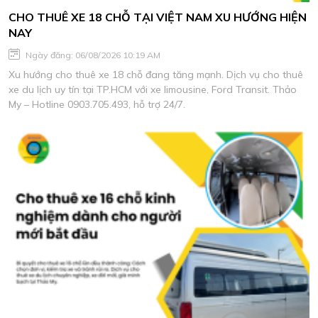
CHO THUÊ XE 18 CHỖ TẠI VIỆT NAM XU HƯỚNG HIỆN
NAY
Ngày đăng: 06/08/2026 10:19 AM
Xu hướng cho thuê xe 18 chỗ đang tăng mạnh. Dịch vụ cho thuê
xe du lịch uy tín tại TP.HCM với xe limousine, Ford Transit. Thảo
My – Hotline 0903.705.493, hỗ trợ 24/7.