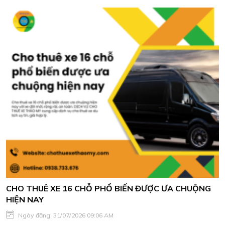
thuê xe du lịch chất lượng, xe đời mới, tài xế giàu kinh nghiệm.
CHO THUÊ XE 16 CHỖ PHỔ BIẾN ĐƯỢC ƯA CHUỘNG
HIỆN NAY
Ngày đăng: 31/07/2026 09:06 AM