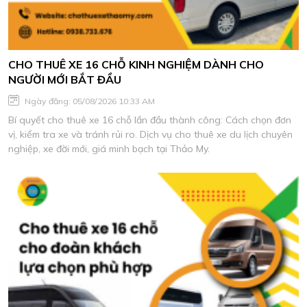
CHO THUÊ XE 16 CHỖ KINH NGHIỆM DÀNH CHO
NGƯỜI MỚI BẮT ĐẦU
Ngày đăng: 05/08/2026 10:33 AM
Bí quyết cho thuê xe 16 chỗ lần đầu thành công: Cách chọn đơn
vị, kiểm tra xe và tránh rủi ro. Dịch vụ cho thuê xe du lịch chuyên
nghiệp, xe đời mới, giá minh bạch tại Thảo My.