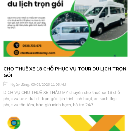
CHO THUÊ XE 18 CHỖ PHỤC VỤ TOUR DU LỊCH TRỌN
GÓI
Ngày đăng: 03/08/2026 11:05 AM
DỊCH VỤ CHO THUÊ XE THẢO MY chuyên cho thuê xe 18 chỗ
phục vụ tour du lịch trọn gói, lịch trình linh hoạt, xe sạch đẹp,
phục vụ tận tâm, báo giá minh bạch, hỗ trợ 24/7.