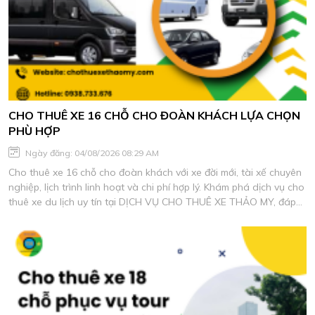
CHO THUÊ XE 16 CHỖ CHO ĐOÀN KHÁCH LỰA CHỌN
PHÙ HỢP
Ngày đăng: 04/08/2026 08:29 AM
Cho thuê xe 16 chỗ cho đoàn khách với xe đời mới, tài xế chuyên
nghiệp, lịch trình linh hoạt và chi phí hợp lý. Khám phá dịch vụ cho
thuê xe du lịch uy tín tại DỊCH VỤ CHO THUÊ XE THẢO MY, đáp
ứng mọi nhu cầu di chuyển an toàn và tiện nghi.