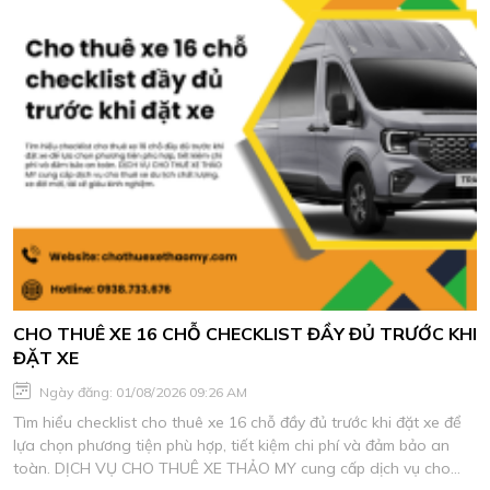
CHO THUÊ XE 16 CHỖ CHECKLIST ĐẦY ĐỦ TRƯỚC KHI
ĐẶT XE
Ngày đăng: 01/08/2026 09:26 AM
Tìm hiểu checklist cho thuê xe 16 chỗ đầy đủ trước khi đặt xe để
lựa chọn phương tiện phù hợp, tiết kiệm chi phí và đảm bảo an
toàn. DỊCH VỤ CHO THUÊ XE THẢO MY cung cấp dịch vụ cho