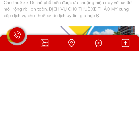
Cho thuê xe 16 chỗ phổ biến được ưa chuộng hiện nay với xe đời
mới, rộng rãi, an toàn. DỊCH VỤ CHO THUÊ XE THẢO MY cung
cấp dịch vụ cho thuê xe du lịch uy tín, giá hợp lý.
CHO THUÊ XE 16 CHỖ HƯỚNG DẪN CHỌN XE PHÙ