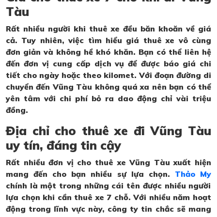
Tàu
Rất nhiều người khi thuê xe đều băn khoăn về giá
cả. Tuy nhiên, việc tìm hiểu giá thuê xe vô cùng
đơn giản và không hề khó khăn. Bạn có thể liên hệ
đến đơn vị cung cấp dịch vụ để được báo giá chi
tiết cho ngày hoặc theo kilomet. Với đoạn đường di
chuyển đến Vũng Tàu không quá xa nên bạn có thể
yên tâm với chi phí bỏ ra dao động chỉ vài triệu
đồng.
Địa chỉ cho thuê xe đi Vũng Tàu
uy tín, đáng tin cậy
Rất nhiều đơn vị cho thuê xe Vũng Tàu xuất hiện
mang đến cho bạn nhiều sự lựa chọn.
Thảo My
chính là một trong những cái tên được nhiều người
lựa chọn khi cần thuê xe 7 chỗ. Với nhiều năm hoạt
động trong lĩnh vực này, công ty tin chắc sẽ mang