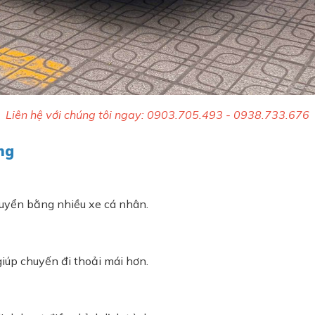
Liên hệ với chúng tôi ngay: 0903.705.493 - 0938.733.676
ng
chuyển bằng nhiều xe cá nhân.
iúp chuyến đi thoải mái hơn.