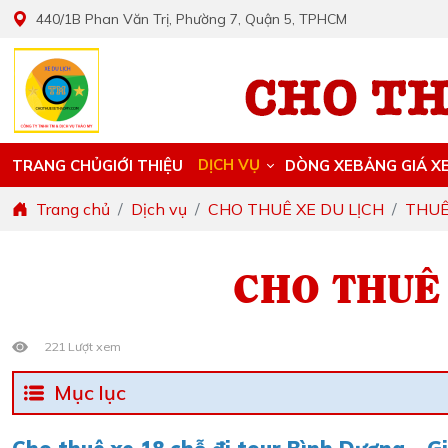
440/1B Phan Văn Trị, Phường 7, Quận 5, TPHCM
DỊCH VỤ
TRANG CHỦ
GIỚI THIỆU
DÒNG XE
BẢNG GIÁ X
Trang chủ
Dịch vụ
CHO THUÊ XE DU LỊCH
THUÊ
CHO THUÊ 
221 Lượt xem
Mục lục