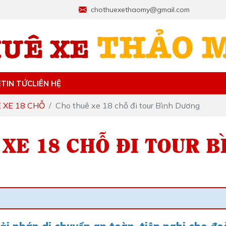
chothuexethaomy@gmail.com
E
TIN TỨC
LIÊN HỆ
 XE 18 CHỖ
Cho thuê xe 18 chỗ đi tour Bình Dương
XE 18 CHỖ ĐI TOUR 