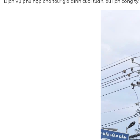
Dịch vụ phù hợp cho tour gia đình cuối tuần, du lịch công 