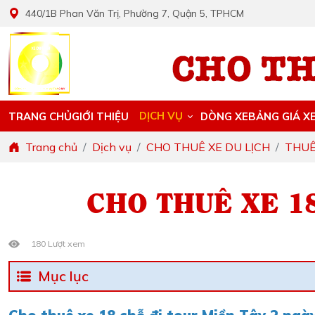
440/1B Phan Văn Trị, Phường 7, Quận 5, TPHCM
DỊCH VỤ
TRANG CHỦ
GIỚI THIỆU
DÒNG XE
BẢNG GIÁ X
Trang chủ
Dịch vụ
CHO THUÊ XE DU LỊCH
THUÊ
CHO THUÊ XE 18
180 Lượt xem
Mục lục