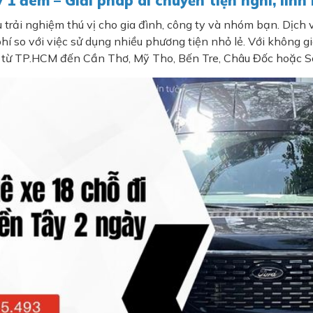
 1 đêm – Giải pháp di chuyển tiện nghi, lin
rải nghiệm thú vị cho gia đình, công ty và nhóm bạn. Dịch
 phí so với việc sử dụng nhiều phương tiện nhỏ lẻ. Với không g
đi từ TP.HCM đến Cần Thơ, Mỹ Tho, Bến Tre, Châu Đốc hoặc S