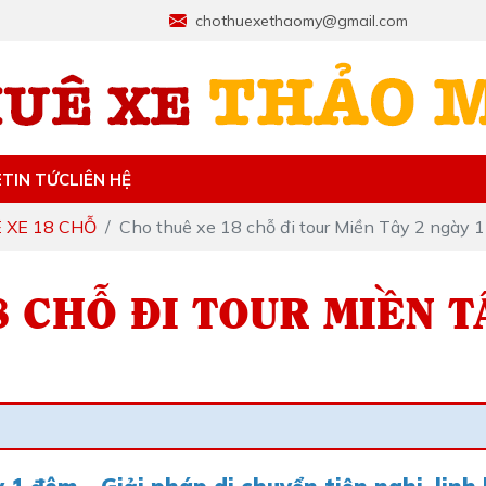
chothuexethaomy@gmail.com
E
TIN TỨC
LIÊN HỆ
 XE 18 CHỖ
Cho thuê xe 18 chỗ đi tour Miền Tây 2 ngày 
 CHỖ ĐI TOUR MIỀN T