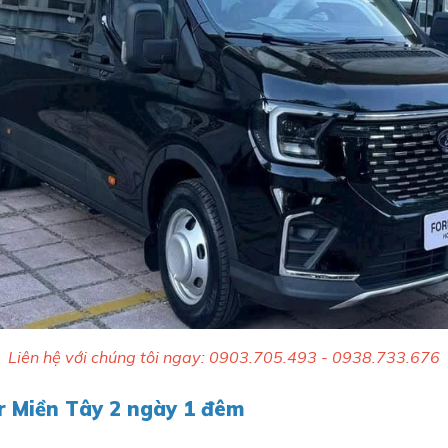
Liên hệ với chúng tôi ngay: 0903.705.493 - 0938.733.676
r Miền Tây 2 ngày 1 đêm