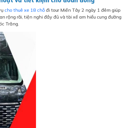
h hoạt và tiết kiệm cho đoàn đông
 vụ
cho thuê xe 18 chỗ
đi tour Miền Tây 2 ngày 1 đêm giúp
ian rộng rãi, tiện nghi đầy đủ và tài xế am hiểu cung đường
óc Trăng.