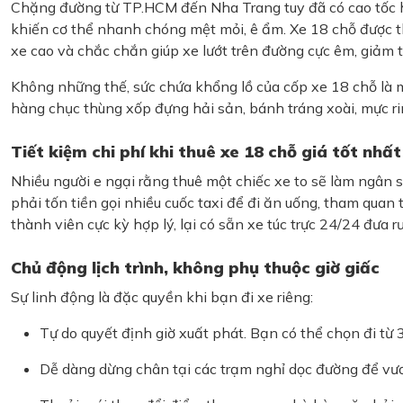
Chặng đường từ TP.HCM đến Nha Trang tuy đã có cao tốc hỗ 
khiến cơ thể nhanh chóng mệt mỏi, ê ẩm. Xe 18 chỗ được th
xe cao và chắc chắn giúp xe lướt trên đường cực êm, giảm th
Không những thế, sức chứa khổng lồ của cốp xe 18 chỗ là mộ
hàng chục thùng xốp đựng hải sản, bánh tráng xoài, mực r
Tiết kiệm chi phí khi thuê xe 18 chỗ giá tốt nhất
Nhiều người e ngại rằng thuê một chiếc xe to sẽ làm ngân s
phải tốn tiền gọi nhiều cuốc taxi để đi ăn uống, tham quan 
thành viên cực kỳ hợp lý, lại có sẵn xe túc trực 24/24 đưa rư
Chủ động lịch trình, không phụ thuộc giờ giấc
Sự linh động là đặc quyền khi bạn đi xe riêng:
Tự do quyết định giờ xuất phát. Bạn có thể chọn đi từ
Dễ dàng dừng chân tại các trạm nghỉ dọc đường để vươn