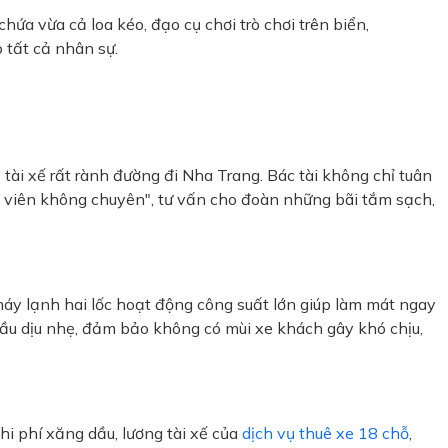
ứa vừa cả loa kéo, đạo cụ chơi trò chơi trên biển,
 tất cả nhân sự.
 tài xế rất rành đường đi Nha Trang. Bác tài không chỉ tuân
ẫn viên không chuyên", tư vấn cho đoàn những bãi tắm sạch,
máy lạnh hai lốc hoạt động công suất lớn giúp làm mát ngay
dầu dịu nhẹ, đảm bảo không có mùi xe khách gây khó chịu,
hi phí xăng dầu, lương tài xế của
dịch vụ thuê xe 18 chỗ
,