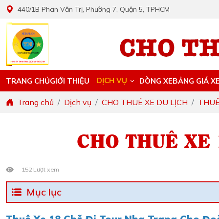
440/1B Phan Văn Trị, Phường 7, Quận 5, TPHCM
DỊCH VỤ
TRANG CHỦ
GIỚI THIỆU
DÒNG XE
BẢNG GIÁ X
Trang chủ
Dịch vụ
CHO THUÊ XE DU LỊCH
THUÊ
CHO THUÊ XE 
152 Lượt xem
Mục lục