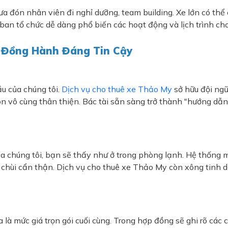
ón nhân viên đi nghỉ dưỡng, team building. Xe lớn có thể ch
 ban tổ chức dễ dàng phổ biến các hoạt động và lịch trình cho
n Đồng Hành Đáng Tin Cậy
u của chúng tôi.
Dịch vụ cho thuê xe Thảo My
sở hữu đội ngũ
òn vô cùng thân thiện. Bác tài sẵn sàng trở thành "hướng d
ủa chúng tôi, bạn sẽ thấy như ở trong phòng lạnh. Hệ thống 
u chùi cẩn thận. Dịch vụ cho thuê xe Thảo My còn xông tinh 
là mức giá trọn gói cuối cùng. Trong hợp đồng sẽ ghi rõ các c