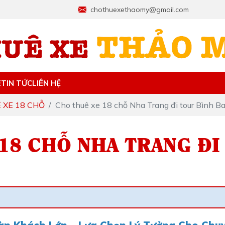
chothuexethaomy@gmail.com
E
TIN TỨC
LIÊN HỆ
 XE 18 CHỖ
Cho thuê xe 18 chỗ Nha Trang đi tour Bình B
18 CHỖ NHA TRANG ĐI