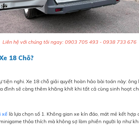
Liên hệ với chúng tôi ngay: 0903 705 493 - 0938 733 676
Xe 18 Chỗ?
 tiện nghi. Xe 18 chỗ giải quyết hoàn hảo bài toán này: ông 
a đình sẽ càng thêm khăng khít khi tất cả cùng sinh hoạt ch
i xế
là lựa chọn số 1. Không gian xe kín đáo, mát mẻ kết hợp
 minigame thỏa thích mà không sợ làm phiền người lạ như khi