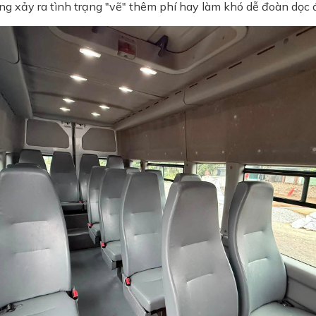
ng xảy ra tình trạng "vẽ" thêm phí hay làm khó dễ đoàn dọc 