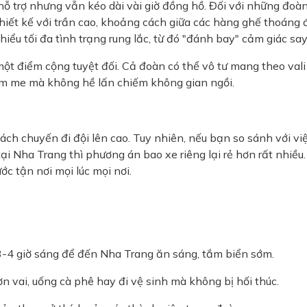
trợ nhưng vẫn kéo dài vài giờ đồng hồ. Đối với những đoàn 
iết kế với trần cao, khoảng cách giữa các hàng ghế thoáng đ
iểu tối đa tình trạng rung lắc, từ đó "đánh bay" cảm giác say 
t điểm cộng tuyệt đối. Cả đoàn có thể vô tư mang theo vali l
im me mà không hề lấn chiếm không gian ngồi.
ách chuyến đi đội lên cao. Tuy nhiên, nếu bạn so sánh với v
tại Nha Trang thì phương án bao xe riêng lại rẻ hơn rất nhiều
ớc tận nơi mọi lúc mọi nơi.
 3-4 giờ sáng để đến Nha Trang ăn sáng, tắm biển sớm.
 vai, uống cà phê hay đi vệ sinh mà không bị hối thúc.