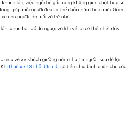
khách lớn, việc ngồi bó gối trong không gian chật hẹp sẽ
ãng, giúp mỗi người đều có thể duỗi chân thoải mái. Gầm
xe cho người lớn tuổi và trẻ nhỏ.
ớn, phao bơi, đồ dã ngoại và khi về lại có thể nhét đầy
iệc mua vé xe khách giường nằm cho 15 người, sau đó lại
. Khi
thuê xe 18 chỗ đời mới
, số tiền chia bình quân cho các