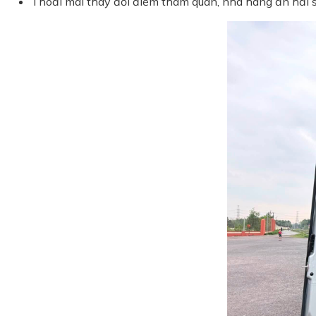
Thoải mái thay đổi điểm tham quan, nhà hàng ăn hải s