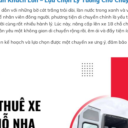
àn Khách Lớn – Lựa Chọn Lý Tưởng Cho Chuy
n với những bờ cát trắng trải dài, làn nước trong xanh và vô 
ể nhân viên đông người, phương tiện di chuyển chính là yếu t
 cùng rất nhiều hành lý. Lúc này, nâng cấp lên xe 18 chỗ ch
 yêu một không gian di chuyển rộng rãi, êm ái và đầy tiện í
n kế hoạch và lựa chọn được một chuyến xe ưng ý, đảm bảo an