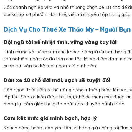
Các doanh nghiệp vừa và nhỏ thường chọn xe 18 chỗ để đưa đ
backdrop, cờ phướn. Hơn thế, việc di chuyển tập trung giúp
Dịch Vụ Cho Thuê Xe Thảo My – Người Bạ
Đội ngũ tài xế nhiệt tình, vững vàng tay lái
Tính mạng và sự an tâm của khách hàng là ưu tiên hàng đầ
thủ nghiêm ngặt tốc độ trên cao tốc, lái xe điềm đạm mà c
quán hải sản bờ kè tươi ngon, giá bình dân.
Dàn xe 18 chỗ đời mới, sạch sẽ tuyệt đối
Bên ngoài thời tiết có thể nắng nóng, nhưng bước lên xe c
lập tức. Sàn xe luôn được hút bụi, ghế da mềm mại được la
mang lại cảm giác thư giãn nhất cho chuyến hành trình.
Cam kết mức giá minh bạch, hợp lý
Khách hàng hoàn toàn yên tâm vì bảng giá chúng tôi đưa ra 