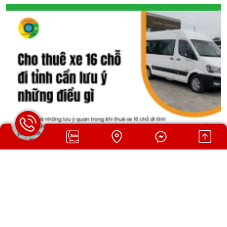
CHO THUÊ XE 16 CHỖ ĐI TỈNH CẦN LƯU Ý NHỮNG
ĐIỀU GÌ
Khám phá những lưu ý quan trọng khi thuê xe 16 chỗ đi tỉnh như
lựa chọn dòng xe phù hợp, tài xế chuyên nghiệp, chi phí phát sinh