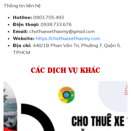
Thông tin liên hệ
Hotline:
0903.705.493
Điện thoại:
0938.733.676
Email:
chothuexethaomy@gmail.com
Website:
https://chothuexethaomy.com
Địa chỉ:
440/1B Phan Văn Trị, Phường 7, Quận 5,
TPHCM
CÁC DỊCH VỤ KHÁC