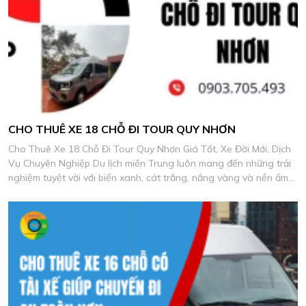
CHO THUÊ XE 18 CHỖ ĐI TOUR QUY NHƠN
Cho Thuê Xe 18 Chỗ Đi Tour Quy Nhơn Giá Tốt, Xe Đời Mới, Dịch
Vụ Chuyên Nghiệp Du lịch miền Trung luôn mang đến những trải
nghiệm tuyệt vời với biển xanh, cát trắng, nắng vàng và nền ẩm
thực biển đặc sắc.