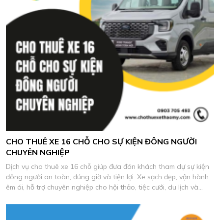
CHO THUÊ XE 16 CHỖ CHO SỰ KIỆN ĐÔNG NGƯỜI
CHUYÊN NGHIỆP
Dịch vụ cho thuê xe 16 chỗ giúp đưa đón khách tham dự sự kiện
đông người an toàn, đúng giờ và tiện lợi. Xe sạch đẹp, vận hành
êm ái, hỗ trợ chuyên nghiệp cho hội thảo, tiệc cưới, du lịch và
chương trình công ty.