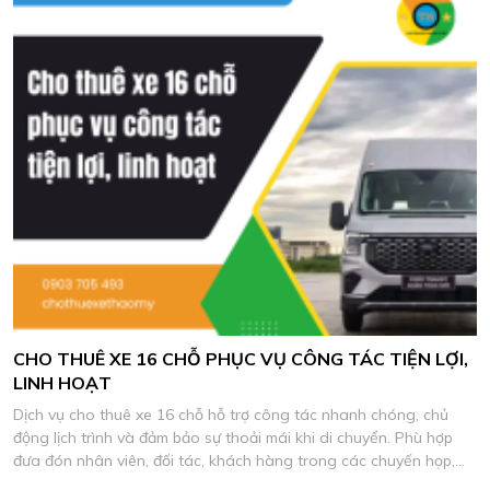
CHO THUÊ XE 16 CHỖ PHỤC VỤ CÔNG TÁC TIỆN LỢI,
LINH HOẠT
Dịch vụ cho thuê xe 16 chỗ hỗ trợ công tác nhanh chóng, chủ
động lịch trình và đảm bảo sự thoải mái khi di chuyển. Phù hợp
đưa đón nhân viên, đối tác, khách hàng trong các chuyến họp,
khảo sát và làm việc thực tế.