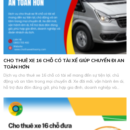
CHO THUÊ XE 16 CHỖ CÓ TÀI XẾ GIÚP CHUYẾN ĐI AN
TOÀN HƠN
Dịch vụ cho thuê xe 16 chỗ có tài xế mang đến sự tiện lợi, chủ
động và an tâm trong mọi chuyến đi. Xe đời mới, vận hành êm ái,
hỗ trợ đưa đón đúng giờ, phù hợp gia đình, doanh nghiệp và
đoàn khách du lịch.