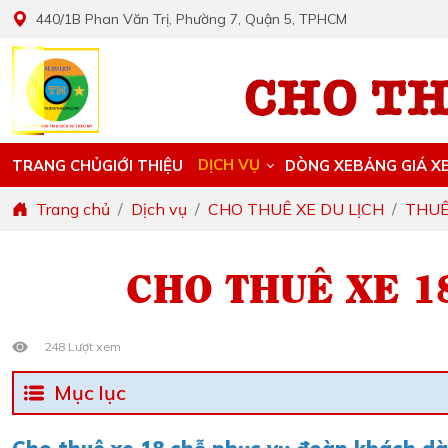
440/1B Phan Văn Trị, Phường 7, Quận 5, TPHCM
DỊCH VỤ
TRANG CHỦ
GIỚI THIỆU
DÒNG XE
BẢNG GIÁ X
Trang chủ
Dịch vụ
CHO THUÊ XE DU LỊCH
THUÊ
CHO THUÊ XE 1
248 Lượt xem
Mục lục