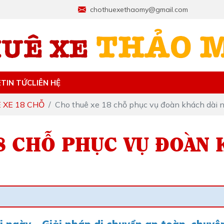
chothuexethaomy@gmail.com
E
TIN TỨC
LIÊN HỆ
 XE 18 CHỖ
Cho thuê xe 18 chỗ phục vụ đoàn khách dài 
8 CHỖ PHỤC VỤ ĐOÀN 