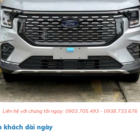
Liên hệ với chúng tôi ngay: 0903.705.493 - 0938.733.676
àn khách dài ngày