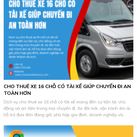
CHO THUÊ XE 16 CHỖ CÓ TÀI XẾ GIÚP CHUYẾN ĐI AN
TOÀN HƠN
Dịch vụ cho thuê xe 16 chỗ có tài xế mang đến sự tiện lợi, chủ
động và an tâm trong mọi chuyến đi. Xe đời mới, vận hành êm ái,
hỗ trợ đưa đón đúng giờ, phù hợp gia đình, doanh nghiệp và
đoàn khách du lịch.