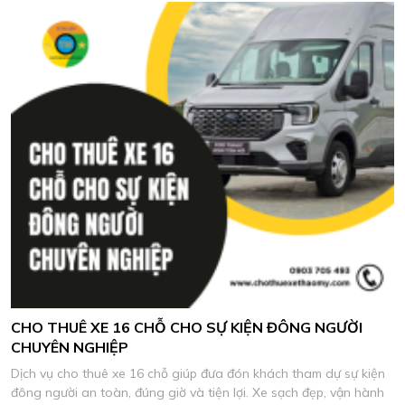
CHO THUÊ XE 16 CHỖ CHO SỰ KIỆN ĐÔNG NGƯỜI
CHUYÊN NGHIỆP
Dịch vụ cho thuê xe 16 chỗ giúp đưa đón khách tham dự sự kiện
đông người an toàn, đúng giờ và tiện lợi. Xe sạch đẹp, vận hành