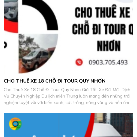
CHO THUÊ XE 18 CHỖ ĐI TOUR QUY NHƠN
Cho Thuê Xe 18 Chỗ Đi Tour Quy Nhơn Giá Tốt, Xe Đời Mới, Dịch
Vụ Chuyên Nghiệp Du lịch miền Trung luôn mang đến những trải
nghiệm tuyệt vời với biển xanh, cát trắng, nắng vàng và nền ẩm
thực biển đặc sắc.