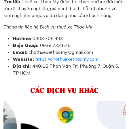
Trả lời:
Thuê xe Thảo My được tin chọn nhờ xe đời mới,
tài xế chuyên nghiệp, giá minh bạch, hỗ trợ nhanh và
kinh nghiệm phục vụ đa dạng nhu cầu khách hàng.
Thông tin liên hệ Dịch vụ thuê xe Thảo My
Hotline:
0903.705.493
Điện thoại:
0938.733.676
Email:
chothuexethaomy@gmail.com
Website:
https://chothuexethaomy.com
Địa chỉ:
440/1B Phan Văn Trị, Phường 7, Quận 5,
TP.HCM
CÁC DỊCH VỤ KHÁC