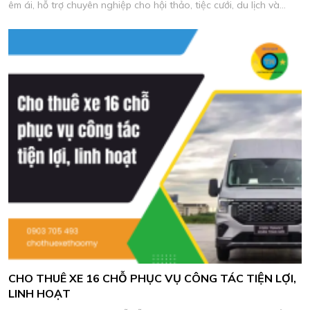
êm ái, hỗ trợ chuyên nghiệp cho hội thảo, tiệc cưới, du lịch và
chương trình công ty.
CHO THUÊ XE 16 CHỖ PHỤC VỤ CÔNG TÁC TIỆN LỢI,
LINH HOẠT