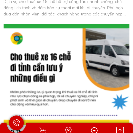
Dịch vụ cho thuê xe 16 chỗ hỗ trợ công tác nhanh chóng, chủ
động lịch trình và đảm bảo sự thoải mái khi di chuyển. Phù hợp
đưa đón nhân viên, đối tác, khách hàng trong các chuyến họp,
khảo sát và làm việc thực tế.
CHO THUÊ XE 16 CHỖ ĐI TỈNH CẦN LƯU Ý NHỮNG