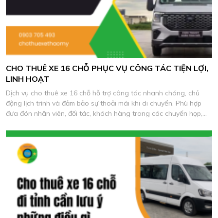
CHO THUÊ XE 16 CHỖ PHỤC VỤ CÔNG TÁC TIỆN LỢI,
LINH HOẠT
Dịch vụ cho thuê xe 16 chỗ hỗ trợ công tác nhanh chóng, chủ
động lịch trình và đảm bảo sự thoải mái khi di chuyển. Phù hợp
đưa đón nhân viên, đối tác, khách hàng trong các chuyến họp,
khảo sát và làm việc thực tế.