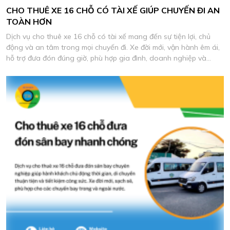
CHO THUÊ XE 16 CHỖ CÓ TÀI XẾ GIÚP CHUYẾN ĐI AN
TOÀN HƠN
Dịch vụ cho thuê xe 16 chỗ có tài xế mang đến sự tiện lợi, chủ
động và an tâm trong mọi chuyến đi. Xe đời mới, vận hành êm ái,
hỗ trợ đưa đón đúng giờ, phù hợp gia đình, doanh nghiệp và
đoàn khách du lịch.