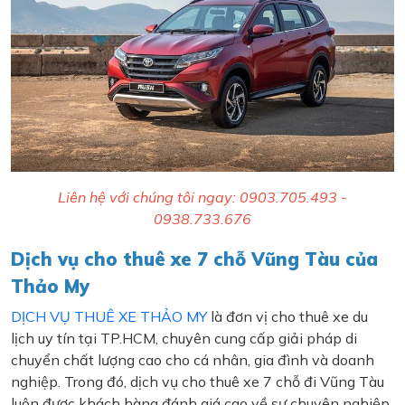
Liên hệ với chúng tôi ngay: 0903.705.493 -
0938.733.676
Dịch vụ cho thuê xe 7 chỗ Vũng Tàu của
Thảo My
DỊCH VỤ THUÊ XE THẢO MY
là đơn vị cho thuê xe du
lịch uy tín tại TP.HCM, chuyên cung cấp giải pháp di
chuyển chất lượng cao cho cá nhân, gia đình và doanh
nghiệp. Trong đó, dịch vụ cho thuê xe 7 chỗ đi Vũng Tàu
luôn được khách hàng đánh giá cao về sự chuyên nghiệp