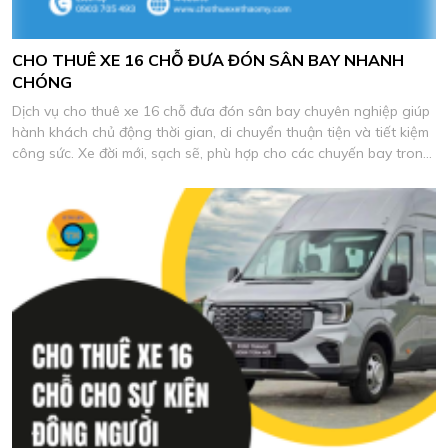
CHO THUÊ XE 16 CHỖ ĐƯA ĐÓN SÂN BAY NHANH
CHÓNG
Dịch vụ cho thuê xe 16 chỗ đưa đón sân bay chuyên nghiệp giúp
hành khách chủ động thời gian, di chuyển thuận tiện và tiết kiệm
công sức. Xe đời mới, sạch sẽ, phù hợp cho các chuyến bay trong
và ngoài nước.