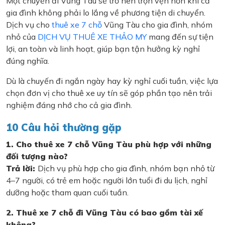
Một chuyến đi Vũng Tàu sẽ trở nên trọn vẹn hơn khi cả
gia đình không phải lo lắng về phương tiện di chuyển.
Dịch vụ cho
thuê xe 7 chỗ
Vũng Tàu cho gia đình, nhóm
nhỏ của
DỊCH VỤ THUÊ XE THẢO MY
mang đến sự tiện
lợi, an toàn và linh hoạt, giúp bạn tận hưởng kỳ nghỉ
đúng nghĩa.
Dù là chuyến đi ngắn ngày hay kỳ nghỉ cuối tuần, việc lựa
chọn đơn vị cho thuê xe uy tín sẽ góp phần tạo nên trải
nghiệm đáng nhớ cho cả gia đình.
10 Câu hỏi thường gặp
1. Cho thuê xe 7 chỗ Vũng Tàu phù hợp với những
đối tượng nào?
Trả lời:
Dịch vụ phù hợp cho gia đình, nhóm bạn nhỏ từ
4–7 người, có trẻ em hoặc người lớn tuổi đi du lịch, nghỉ
dưỡng hoặc tham quan cuối tuần.
2. Thuê xe 7 chỗ đi Vũng Tàu có bao gồm tài xế
không?