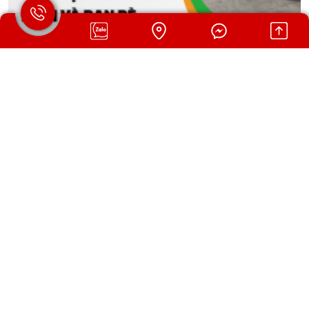
CHO THUÊ XE 16 CHỖ ĐI DU LỊCH CÙNG GIA ĐÌNH VÀ
BẠN BÈ
Dịch vụ cho thuê xe 16 chỗ giúp gia đình và nhóm bạn di chuyển
thuận tiện trong các chuyến du lịch gần xa. Xe đời mới, sạch sẽ,
vận hành êm ái, phù hợp cho hành trình nghỉ dưỡng, khám phá
và vui chơi cùng nhau.