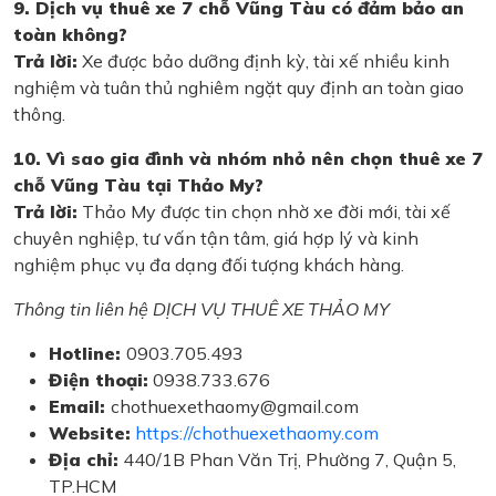
9. Dịch vụ thuê xe 7 chỗ Vũng Tàu có đảm bảo an
toàn không?
Trả lời:
Xe được bảo dưỡng định kỳ, tài xế nhiều kinh
nghiệm và tuân thủ nghiêm ngặt quy định an toàn giao
thông.
10. Vì sao gia đình và nhóm nhỏ nên chọn thuê xe 7
chỗ Vũng Tàu tại Thảo My?
Trả lời:
Thảo My được tin chọn nhờ xe đời mới, tài xế
chuyên nghiệp, tư vấn tận tâm, giá hợp lý và kinh
nghiệm phục vụ đa dạng đối tượng khách hàng.
Thông tin liên hệ DỊCH VỤ THUÊ XE THẢO MY
Hotline:
0903.705.493
Điện thoại:
0938.733.676
Email:
chothuexethaomy@gmail.com
Website:
https://chothuexethaomy.com
Địa chỉ:
440/1B Phan Văn Trị, Phường 7, Quận 5,
TP.HCM