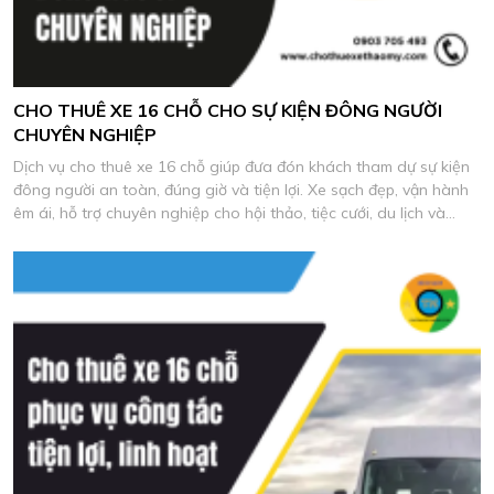
CHO THUÊ XE 16 CHỖ CHO SỰ KIỆN ĐÔNG NGƯỜI
CHUYÊN NGHIỆP
Dịch vụ cho thuê xe 16 chỗ giúp đưa đón khách tham dự sự kiện
đông người an toàn, đúng giờ và tiện lợi. Xe sạch đẹp, vận hành
êm ái, hỗ trợ chuyên nghiệp cho hội thảo, tiệc cưới, du lịch và
chương trình công ty.