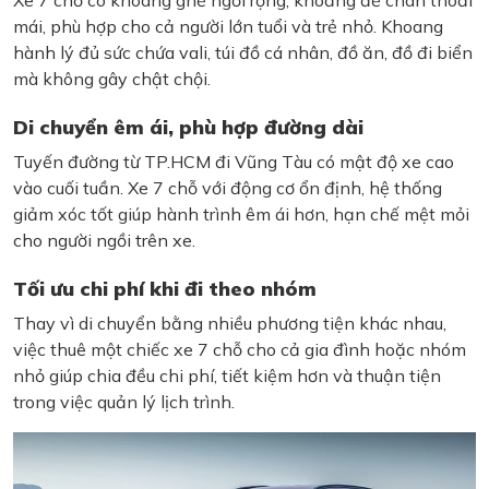
Xe 7 chỗ có khoang ghế ngồi rộng, khoảng để chân thoải
mái, phù hợp cho cả người lớn tuổi và trẻ nhỏ. Khoang
hành lý đủ sức chứa vali, túi đồ cá nhân, đồ ăn, đồ đi biển
mà không gây chật chội.
Di chuyển êm ái, phù hợp đường dài
Tuyến đường từ TP.HCM đi Vũng Tàu có mật độ xe cao
vào cuối tuần. Xe 7 chỗ với động cơ ổn định, hệ thống
giảm xóc tốt giúp hành trình êm ái hơn, hạn chế mệt mỏi
cho người ngồi trên xe.
Tối ưu chi phí khi đi theo nhóm
Thay vì di chuyển bằng nhiều phương tiện khác nhau,
việc thuê một chiếc xe 7 chỗ cho cả gia đình hoặc nhóm
nhỏ giúp chia đều chi phí, tiết kiệm hơn và thuận tiện
trong việc quản lý lịch trình.