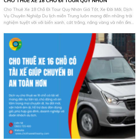
CHO THUÊ XE 18 CHỖ ĐI TOUR QUY NHƠN
Cho Thuê Xe 18 Chỗ Đi Tour Quy Nhơn Giá Tốt, Xe Đời Mới, Dịch
Vụ Chuyên Nghiệp Du lịch miền Trung luôn mang đến những trải
nghiệm tuyệt vời với biển xanh, cát trắng, nắng vàng và nền ẩm
thực biển đặc sắc.