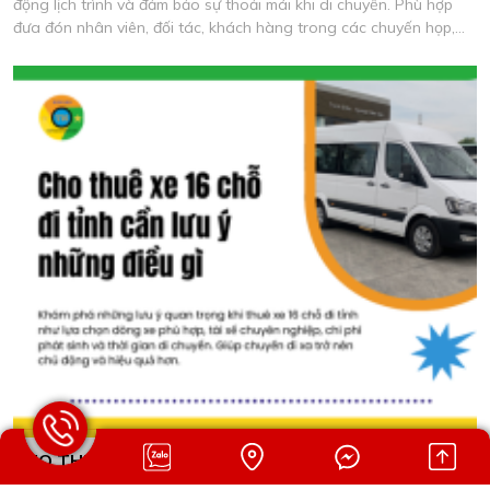
động lịch trình và đảm bảo sự thoải mái khi di chuyển. Phù hợp
đưa đón nhân viên, đối tác, khách hàng trong các chuyến họp,
khảo sát và làm việc thực tế.
CHO THUÊ XE 16 CHỖ ĐI TỈNH CẦN LƯU Ý NHỮNG
ĐIỀU GÌ