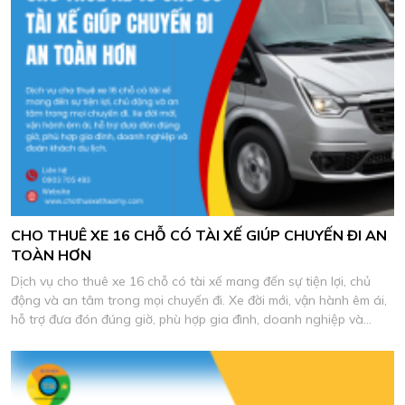
CHO THUÊ XE 16 CHỖ CÓ TÀI XẾ GIÚP CHUYẾN ĐI AN
TOÀN HƠN
Dịch vụ cho thuê xe 16 chỗ có tài xế mang đến sự tiện lợi, chủ
động và an tâm trong mọi chuyến đi. Xe đời mới, vận hành êm ái,
hỗ trợ đưa đón đúng giờ, phù hợp gia đình, doanh nghiệp và
đoàn khách du lịch.