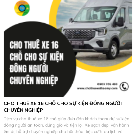
CHO THUÊ XE 16 CHỖ CHO SỰ KIỆN ĐÔNG NGƯỜI
CHUYÊN NGHIỆP
Dịch vụ cho thuê xe 16 chỗ giúp đưa đón khách tham dự sự kiện
đông người an toàn, đúng giờ và tiện lợi. Xe sạch đẹp, vận hành
êm ái, hỗ trợ chuyên nghiệp cho hội thảo, tiệc cưới, du lịch và