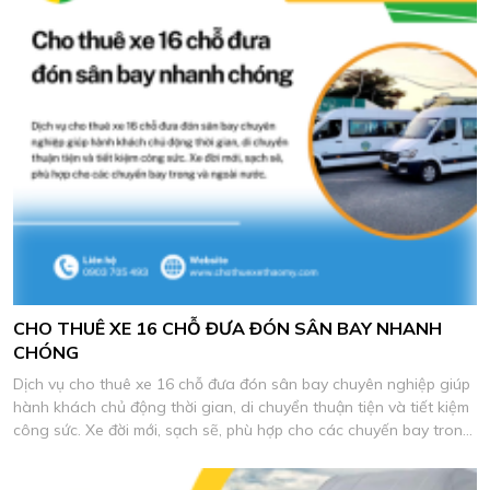
CHO THUÊ XE 16 CHỖ ĐƯA ĐÓN SÂN BAY NHANH
CHÓNG
Dịch vụ cho thuê xe 16 chỗ đưa đón sân bay chuyên nghiệp giúp
hành khách chủ động thời gian, di chuyển thuận tiện và tiết kiệm
công sức. Xe đời mới, sạch sẽ, phù hợp cho các chuyến bay trong
và ngoài nước.