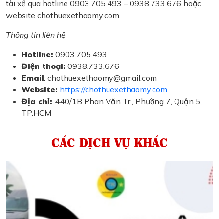
tài xế qua hotline 0903.705.493 – 0938.733.676 hoặc
website chothuexethaomy.com.
Thông tin liên hệ
Hotline:
0903.705.493
Điện thoại:
0938.733.676
Email
: chothuexethaomy@gmail.com
Website:
https://chothuexethaomy.com
Địa chỉ:
440/1B Phan Văn Trị, Phường 7, Quận 5,
TP.HCM
CÁC DỊCH VỤ KHÁC