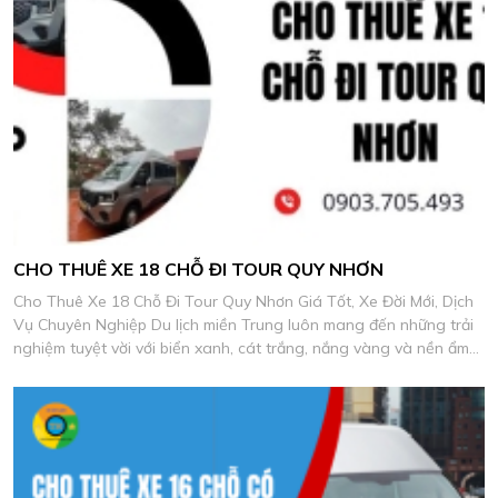
CHO THUÊ XE 18 CHỖ ĐI TOUR QUY NHƠN
Cho Thuê Xe 18 Chỗ Đi Tour Quy Nhơn Giá Tốt, Xe Đời Mới, Dịch
Vụ Chuyên Nghiệp Du lịch miền Trung luôn mang đến những trải
nghiệm tuyệt vời với biển xanh, cát trắng, nắng vàng và nền ẩm
thực biển đặc sắc.