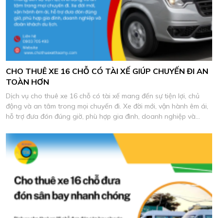
CHO THUÊ XE 16 CHỖ CÓ TÀI XẾ GIÚP CHUYẾN ĐI AN
TOÀN HƠN
Dịch vụ cho thuê xe 16 chỗ có tài xế mang đến sự tiện lợi, chủ
động và an tâm trong mọi chuyến đi. Xe đời mới, vận hành êm ái,
hỗ trợ đưa đón đúng giờ, phù hợp gia đình, doanh nghiệp và
đoàn khách du lịch.