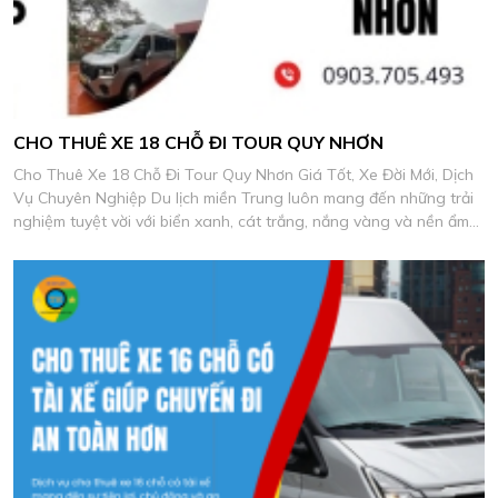
CHO THUÊ XE 18 CHỖ ĐI TOUR QUY NHƠN
Cho Thuê Xe 18 Chỗ Đi Tour Quy Nhơn Giá Tốt, Xe Đời Mới, Dịch
Vụ Chuyên Nghiệp Du lịch miền Trung luôn mang đến những trải
nghiệm tuyệt vời với biển xanh, cát trắng, nắng vàng và nền ẩm
thực biển đặc sắc.