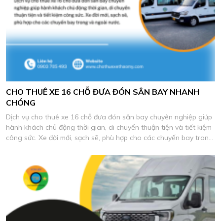
CHO THUÊ XE 16 CHỖ ĐƯA ĐÓN SÂN BAY NHANH
CHÓNG
Dịch vụ cho thuê xe 16 chỗ đưa đón sân bay chuyên nghiệp giúp
hành khách chủ động thời gian, di chuyển thuận tiện và tiết kiệm
công sức. Xe đời mới, sạch sẽ, phù hợp cho các chuyến bay trong
và ngoài nước.