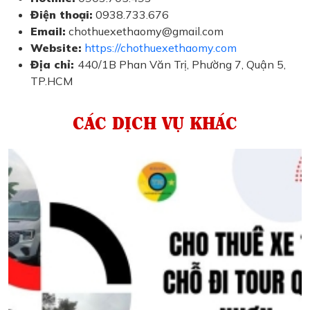
Điện thoại:
0938.733.676
Email:
chothuexethaomy@gmail.com
Website:
https://chothuexethaomy.com
Địa chỉ:
440/1B Phan Văn Trị, Phường 7, Quận 5,
TP.HCM
CÁC DỊCH VỤ KHÁC