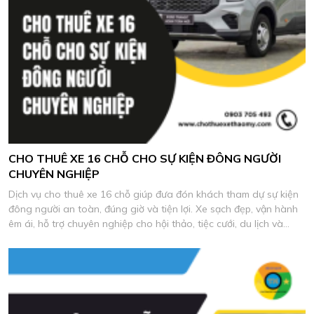
CHO THUÊ XE 16 CHỖ CHO SỰ KIỆN ĐÔNG NGƯỜI
CHUYÊN NGHIỆP
Dịch vụ cho thuê xe 16 chỗ giúp đưa đón khách tham dự sự kiện
đông người an toàn, đúng giờ và tiện lợi. Xe sạch đẹp, vận hành
êm ái, hỗ trợ chuyên nghiệp cho hội thảo, tiệc cưới, du lịch và
chương trình công ty.