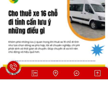
CHO THUÊ XE 16 CHỖ ĐI TỈNH CẦN LƯU Ý NHỮNG
ĐIỀU GÌ
Khám phá những lưu ý quan trọng khi thuê xe 16 chỗ đi tỉnh như
lựa chọn dòng xe phù hợp, tài xế chuyên nghiệp, chi phí phát sinh
và thời gian di chuyển. Giúp chuyến đi xa trở nên chủ động và
hiệu quả hơn.