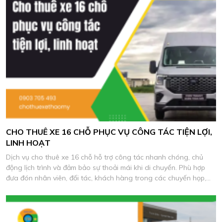
CHO THUÊ XE 16 CHỖ PHỤC VỤ CÔNG TÁC TIỆN LỢI,
LINH HOẠT
Dịch vụ cho thuê xe 16 chỗ hỗ trợ công tác nhanh chóng, chủ
động lịch trình và đảm bảo sự thoải mái khi di chuyển. Phù hợp
đưa đón nhân viên, đối tác, khách hàng trong các chuyến họp,
khảo sát và làm việc thực tế.