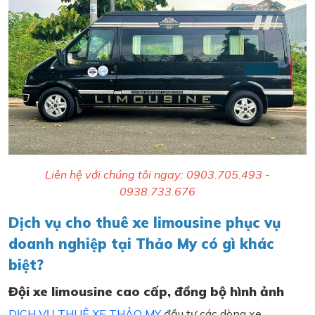
Liên hệ với chúng tôi ngay: 0903.705.493 -
0938.733.676
Dịch vụ cho thuê xe limousine phục vụ
doanh nghiệp tại Thảo My có gì khác
biệt?
Đội xe limousine cao cấp, đồng bộ hình ảnh
DỊCH VỤ THUÊ XE THẢO MY
đầu tư các dòng xe