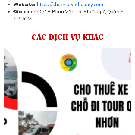
Website:
https://chothuexethaomy.com
Địa chỉ:
440/1B Phan Văn Trị, Phường 7, Quận 5,
TP.HCM
CÁC DỊCH VỤ KHÁC