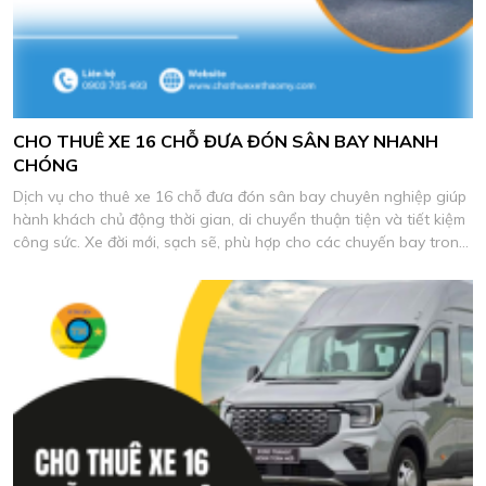
CHO THUÊ XE 16 CHỖ ĐƯA ĐÓN SÂN BAY NHANH
CHÓNG
Dịch vụ cho thuê xe 16 chỗ đưa đón sân bay chuyên nghiệp giúp
hành khách chủ động thời gian, di chuyển thuận tiện và tiết kiệm
công sức. Xe đời mới, sạch sẽ, phù hợp cho các chuyến bay trong
và ngoài nước.