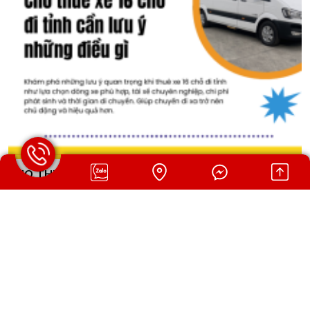
CHO THUÊ XE 16 CHỖ ĐI TỈNH CẦN LƯU Ý NHỮNG
ĐIỀU GÌ
Khám phá những lưu ý quan trọng khi thuê xe 16 chỗ đi tỉnh như
lựa chọn dòng xe phù hợp, tài xế chuyên nghiệp, chi phí phát sinh
và thời gian di chuyển. Giúp chuyến đi xa trở nên chủ động và
hiệu quả hơn.