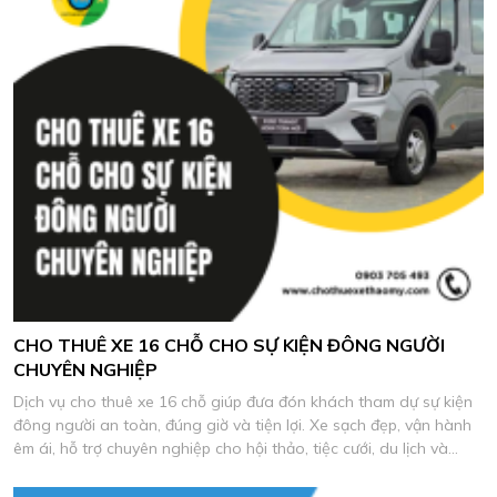
CHO THUÊ XE 16 CHỖ CHO SỰ KIỆN ĐÔNG NGƯỜI
CHUYÊN NGHIỆP
Dịch vụ cho thuê xe 16 chỗ giúp đưa đón khách tham dự sự kiện
đông người an toàn, đúng giờ và tiện lợi. Xe sạch đẹp, vận hành
êm ái, hỗ trợ chuyên nghiệp cho hội thảo, tiệc cưới, du lịch và
chương trình công ty.