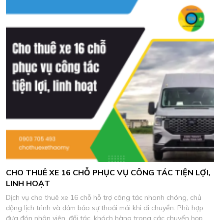
CHO THUÊ XE 16 CHỖ PHỤC VỤ CÔNG TÁC TIỆN LỢI,
LINH HOẠT
Dịch vụ cho thuê xe 16 chỗ hỗ trợ công tác nhanh chóng, chủ
động lịch trình và đảm bảo sự thoải mái khi di chuyển. Phù hợp
đưa đón nhân viên, đối tác, khách hàng trong các chuyến họp,