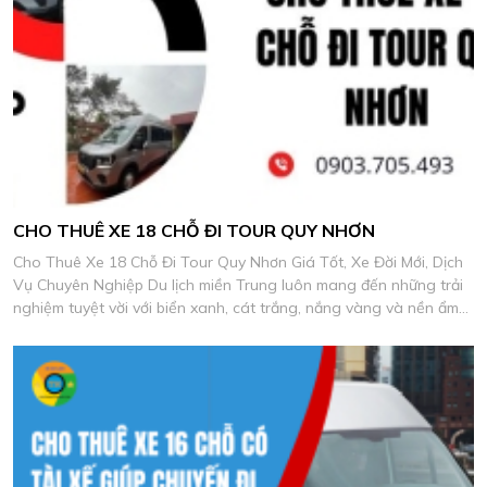
CHO THUÊ XE 18 CHỖ ĐI TOUR QUY NHƠN
Cho Thuê Xe 18 Chỗ Đi Tour Quy Nhơn Giá Tốt, Xe Đời Mới, Dịch
Vụ Chuyên Nghiệp Du lịch miền Trung luôn mang đến những trải
nghiệm tuyệt vời với biển xanh, cát trắng, nắng vàng và nền ẩm
thực biển đặc sắc.