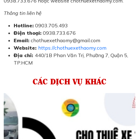
0938.733.676 hoặc website chothuexethaomy.com.
Thông tin liên hệ
Hotline:
0903.705.493
Điện thoại:
0938.733.676
Email:
chothuexethaomy@gmail.com
Website:
https://chothuexethaomy.com
Địa chỉ:
440/1B Phan Văn Trị, Phường 7, Quận 5,
TP.HCM
CÁC DỊCH VỤ KHÁC