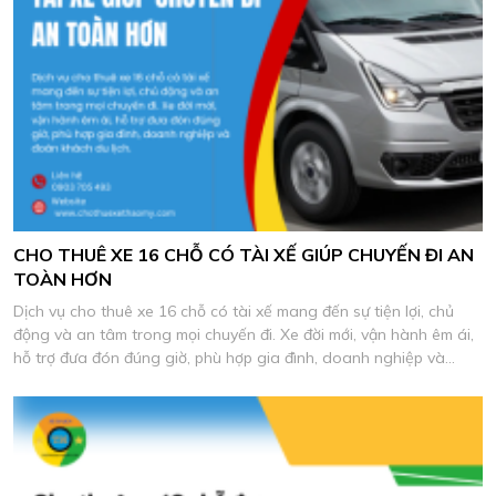
CHO THUÊ XE 16 CHỖ CÓ TÀI XẾ GIÚP CHUYẾN ĐI AN
TOÀN HƠN
Dịch vụ cho thuê xe 16 chỗ có tài xế mang đến sự tiện lợi, chủ
động và an tâm trong mọi chuyến đi. Xe đời mới, vận hành êm ái,
hỗ trợ đưa đón đúng giờ, phù hợp gia đình, doanh nghiệp và
đoàn khách du lịch.