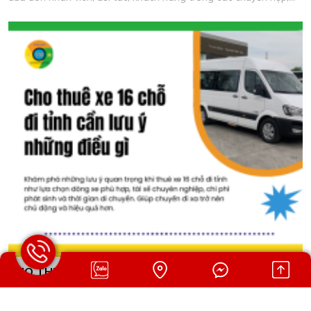
khảo sát và làm việc thực tế.
CHO THUÊ XE 16 CHỖ ĐI TỈNH CẦN LƯU Ý NHỮNG
ĐIỀU GÌ
Khám phá những lưu ý quan trọng khi thuê xe 16 chỗ đi tỉnh như