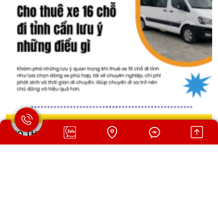
CHO THUÊ XE 16 CHỖ ĐI TỈNH CẦN LƯU Ý NHỮNG
ĐIỀU GÌ
Khám phá những lưu ý quan trọng khi thuê xe 16 chỗ đi tỉnh như
lựa chọn dòng xe phù hợp, tài xế chuyên nghiệp, chi phí phát sinh
và thời gian di chuyển. Giúp chuyến đi xa trở nên chủ động và
hiệu quả hơn.