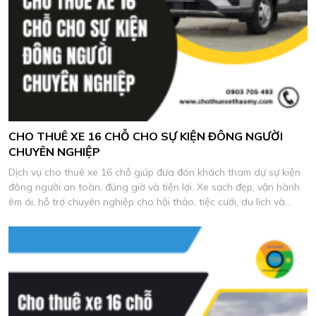
CHO THUÊ XE 16 CHỖ CHO SỰ KIỆN ĐÔNG NGƯỜI
CHUYÊN NGHIỆP
Dịch vụ cho thuê xe 16 chỗ giúp đưa đón khách tham dự sự kiện
đông người an toàn, đúng giờ và tiện lợi. Xe sạch đẹp, vận hành
êm ái, hỗ trợ chuyên nghiệp cho hội thảo, tiệc cưới, du lịch và
chương trình công ty.