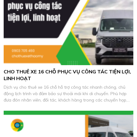
CHO THUÊ XE 16 CHỖ PHỤC VỤ CÔNG TÁC TIỆN LỢI,
LINH HOẠT
Dịch vụ cho thuê xe 16 chỗ hỗ trợ công tác nhanh chóng, chủ
động lịch trình và đảm bảo sự thoải mái khi di chuyển. Phù hợp
đưa đón nhân viên, đối tác, khách hàng trong các chuyến họp,
khảo sát và làm việc thực tế.