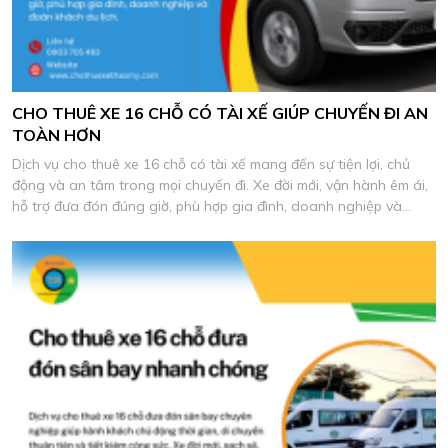
CHO THUÊ XE 16 CHỖ CÓ TÀI XẾ GIÚP CHUYẾN ĐI AN
TOÀN HƠN
Dịch vụ cho thuê xe 16 chỗ có tài xế mang đến sự tiện lợi, chủ
động và an tâm trong mọi chuyến đi. Xe đời mới, vận hành êm ái,
hỗ trợ đưa đón đúng giờ, phù hợp gia đình, doanh nghiệp và
đoàn khách du lịch.