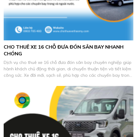
CHO THUÊ XE 16 CHỖ ĐƯA ĐÓN SÂN BAY NHANH
CHÓNG
Dịch vụ cho thuê xe 16 chỗ đưa đón sân bay chuyên nghiệp giúp
hành khách chủ động thời gian, di chuyển thuận tiện và tiết kiệm
công sức. Xe đời mới, sạch sẽ, phù hợp cho các chuyến bay trong
và ngoài nước.