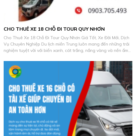
CHO THUÊ XE 18 CHỖ ĐI TOUR QUY NHƠN
Cho Thuê Xe 18 Chỗ Đi Tour Quy Nhơn Giá Tốt, Xe Đời Mới, Dịch
Vụ Chuyên Nghiệp Du lịch miền Trung luôn mang đến những trải
nghiệm tuyệt vời với biển xanh, cát trắng, nắng vàng và nền ẩm
thực biển đặc sắc.