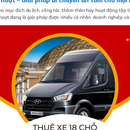
inh hoạt – Giải pháp di chuyển an tâm cho mọi
cho mục đích du lịch, công tác, thăm thân hay hoạt động tập t
inh hoạt đang là giải pháp được nhiều cá nhân, doanh nghiệp và 