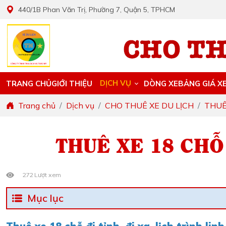
440/1B Phan Văn Trị, Phường 7, Quận 5, TPHCM
DỊCH VỤ
TRANG CHỦ
GIỚI THIỆU
DÒNG XE
BẢNG GIÁ X
Trang chủ
Dịch vụ
CHO THUÊ XE DU LỊCH
THUÊ
THUÊ XE 18 CHỖ 
272 Lượt xem
Mục lục