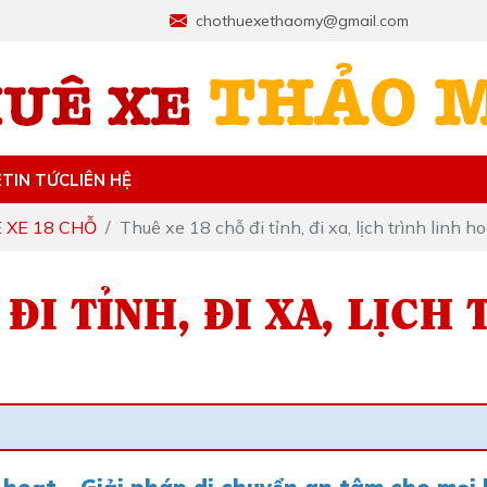
chothuexethaomy@gmail.com
E
TIN TỨC
LIÊN HỆ
 XE 18 CHỖ
Thuê xe 18 chỗ đi tỉnh, đi xa, lịch trình linh h
ĐI TỈNH, ĐI XA, LỊCH