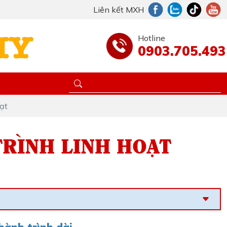
Liên kết MXH
Hotline
0903.705.493
oạt
 TRÌNH LINH HOẠT