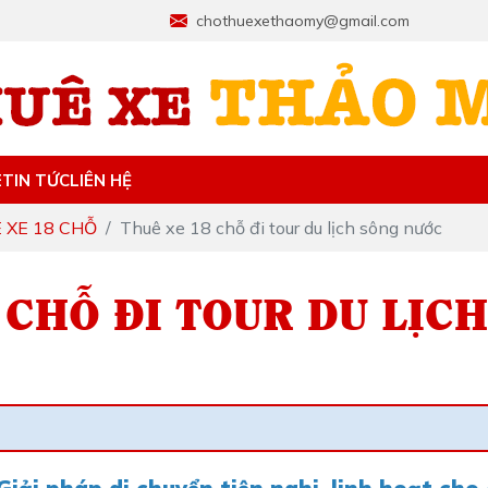
chothuexethaomy@gmail.com
E
TIN TỨC
LIÊN HỆ
 XE 18 CHỖ
Thuê xe 18 chỗ đi tour du lịch sông nước
 CHỖ ĐI TOUR DU LỊC