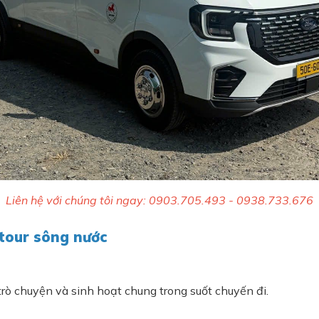
Liên hệ với chúng tôi ngay: 0903.705.493 - 0938.733.676
 tour sông nước
rò chuyện và sinh hoạt chung trong suốt chuyến đi.