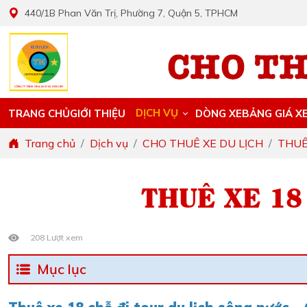
440/1B Phan Văn Trị, Phường 7, Quận 5, TPHCM
DỊCH VỤ
TRANG CHỦ
GIỚI THIỆU
DÒNG XE
BẢNG GIÁ X
Trang chủ
Dịch vụ
CHO THUÊ XE DU LỊCH
THUÊ
THUÊ XE 18
208 Lượt xem
Mục lục