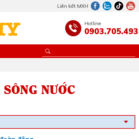
Liên kết MXH
Hotline
0903.705.493
H SÔNG NƯỚC