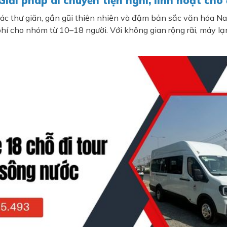
 Giải pháp di chuyển tiện nghi, linh hoạt ch
ác thư giãn, gần gũi thiên nhiên và đậm bản sắc văn hóa N
 phí cho nhóm từ 10–18 người. Với không gian rộng rãi, máy l