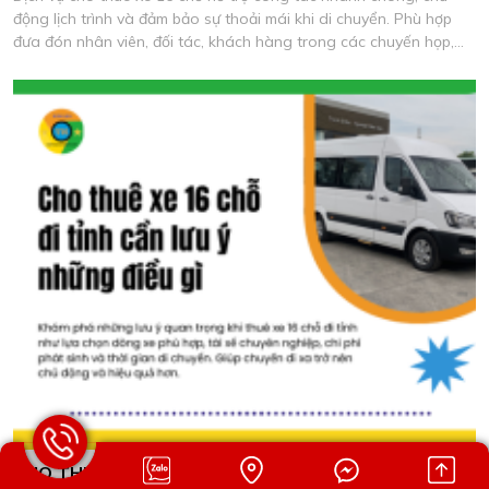
động lịch trình và đảm bảo sự thoải mái khi di chuyển. Phù hợp
đưa đón nhân viên, đối tác, khách hàng trong các chuyến họp,
khảo sát và làm việc thực tế.
CHO THUÊ XE 16 CHỖ ĐI TỈNH CẦN LƯU Ý NHỮNG