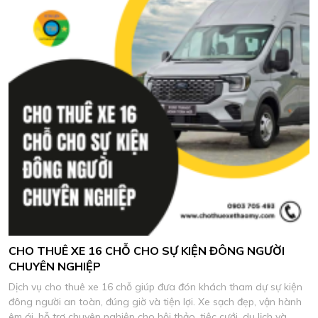
CHO THUÊ XE 16 CHỖ CHO SỰ KIỆN ĐÔNG NGƯỜI
CHUYÊN NGHIỆP
Dịch vụ cho thuê xe 16 chỗ giúp đưa đón khách tham dự sự kiện
đông người an toàn, đúng giờ và tiện lợi. Xe sạch đẹp, vận hành
êm ái, hỗ trợ chuyên nghiệp cho hội thảo, tiệc cưới, du lịch và