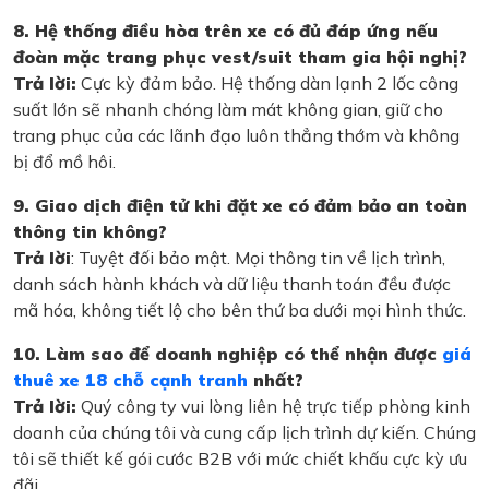
8. Hệ thống điều hòa trên xe có đủ đáp ứng nếu
đoàn mặc trang phục vest/suit tham gia hội nghị?
Trả lời:
Cực kỳ đảm bảo. Hệ thống dàn lạnh 2 lốc công
suất lớn sẽ nhanh chóng làm mát không gian, giữ cho
trang phục của các lãnh đạo luôn thẳng thớm và không
bị đổ mồ hôi.
9. Giao dịch điện tử khi đặt xe có đảm bảo an toàn
thông tin không?
Trả lời
: Tuyệt đối bảo mật. Mọi thông tin về lịch trình,
danh sách hành khách và dữ liệu thanh toán đều được
mã hóa, không tiết lộ cho bên thứ ba dưới mọi hình thức.
10. Làm sao để doanh nghiệp có thể nhận được
giá
thuê xe 18 chỗ cạnh tranh
nhất?
Trả lời:
Quý công ty vui lòng liên hệ trực tiếp phòng kinh
doanh của chúng tôi và cung cấp lịch trình dự kiến. Chúng
tôi sẽ thiết kế gói cước B2B với mức chiết khấu cực kỳ ưu
đãi.