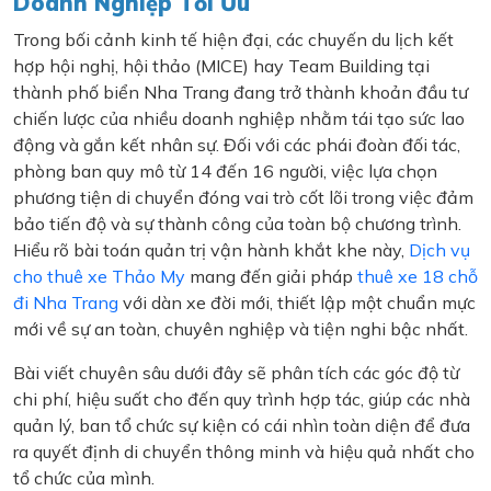
Doanh Nghiệp Tối Ưu
Trong bối cảnh kinh tế hiện đại, các chuyến du lịch kết
hợp hội nghị, hội thảo (MICE) hay Team Building tại
thành phố biển Nha Trang đang trở thành khoản đầu tư
chiến lược của nhiều doanh nghiệp nhằm tái tạo sức lao
động và gắn kết nhân sự. Đối với các phái đoàn đối tác,
phòng ban quy mô từ 14 đến 16 người, việc lựa chọn
phương tiện di chuyển đóng vai trò cốt lõi trong việc đảm
bảo tiến độ và sự thành công của toàn bộ chương trình.
Hiểu rõ bài toán quản trị vận hành khắt khe này,
Dịch vụ
cho thuê xe Thảo My
mang đến giải pháp
thuê xe 18 chỗ
đi Nha Trang
với dàn xe đời mới, thiết lập một chuẩn mực
mới về sự an toàn, chuyên nghiệp và tiện nghi bậc nhất.
Bài viết chuyên sâu dưới đây sẽ phân tích các góc độ từ
chi phí, hiệu suất cho đến quy trình hợp tác, giúp các nhà
quản lý, ban tổ chức sự kiện có cái nhìn toàn diện để đưa
ra quyết định di chuyển thông minh và hiệu quả nhất cho
tổ chức của mình.