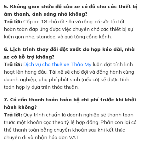
5. Không gian chứa đồ của xe có đủ cho các thiết bị
âm thanh, ánh sáng nhỏ không?
Trả lời:
Cốp xe 18 chỗ rất sâu và rộng, có sức tải tốt,
hoàn toàn đáp ứng được việc chuyên chở các thiết bị sự
kiện gọn nhẹ, standee, và quà tặng cồng kềnh.
6. Lịch trình thay đổi đột xuất do họp kéo dài, nhà
xe có hỗ trợ không?
Trả lời:
Dịch vụ cho thuê xe Thảo My
luôn đặt tính linh
hoạt lên hàng đầu. Tài xế sẽ chờ đợi và đồng hành cùng
doanh nghiệp, phụ phí phát sinh (nếu có) sẽ được tính
toán hợp lý dựa trên thỏa thuận.
7. Có cần thanh toán toàn bộ chi phí trước khi khởi
hành không?
Trả lời:
Quy trình chuẩn là doanh nghiệp sẽ thanh toán
trước một khoản cọc theo tỷ lệ hợp đồng. Phần còn lại có
thể thanh toán bằng chuyển khoản sau khi kết thúc
chuyến đi và nhận hóa đơn VAT.