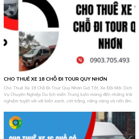
CHO THUÊ XE 18 CHỖ ĐI TOUR QUY NHƠN
Cho Thuê Xe 18 Chỗ Đi Tour Quy Nhơn Giá Tốt, Xe Đời Mới, Dịch
Vụ Chuyên Nghiệp Du lịch miền Trung luôn mang đến những trải
nghiệm tuyệt vời với biển xanh, cát trắng, nắng vàng và nền ẩm
thực biển đặc sắc.