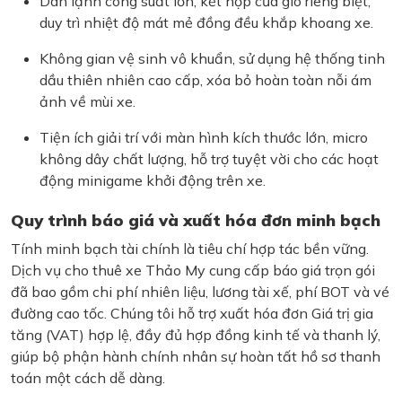
Dàn lạnh công suất lớn, kết hợp cửa gió riêng biệt,
duy trì nhiệt độ mát mẻ đồng đều khắp khoang xe.
Không gian vệ sinh vô khuẩn, sử dụng hệ thống tinh
dầu thiên nhiên cao cấp, xóa bỏ hoàn toàn nỗi ám
ảnh về mùi xe.
Tiện ích giải trí với màn hình kích thước lớn, micro
không dây chất lượng, hỗ trợ tuyệt vời cho các hoạt
động minigame khởi động trên xe.
Quy trình báo giá và xuất hóa đơn minh bạch
Tính minh bạch tài chính là tiêu chí hợp tác bền vững.
Dịch vụ cho thuê xe Thảo My cung cấp báo giá trọn gói
đã bao gồm chi phí nhiên liệu, lương tài xế, phí BOT và vé
đường cao tốc. Chúng tôi hỗ trợ xuất hóa đơn Giá trị gia
tăng (VAT) hợp lệ, đầy đủ hợp đồng kinh tế và thanh lý,
giúp bộ phận hành chính nhân sự hoàn tất hồ sơ thanh
toán một cách dễ dàng.