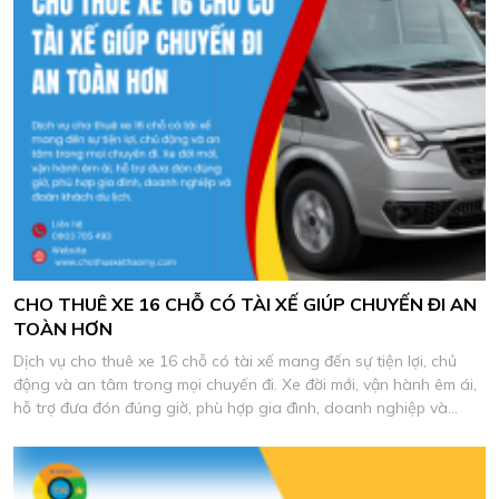
CHO THUÊ XE 16 CHỖ CÓ TÀI XẾ GIÚP CHUYẾN ĐI AN
TOÀN HƠN
Dịch vụ cho thuê xe 16 chỗ có tài xế mang đến sự tiện lợi, chủ
động và an tâm trong mọi chuyến đi. Xe đời mới, vận hành êm ái,
hỗ trợ đưa đón đúng giờ, phù hợp gia đình, doanh nghiệp và
đoàn khách du lịch.