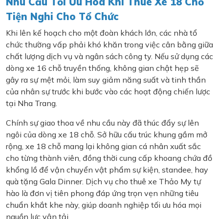
Nhu Cầu Tối Ưu Hóa Khi Thuê Xe 18 Chỗ
Tiện Nghi Cho Tổ Chức
Khi lên kế hoạch cho một đoàn khách lớn, các nhà tổ
chức thường vấp phải khó khăn trong việc cân bằng giữa
chất lượng dịch vụ và ngân sách công ty. Nếu sử dụng các
dòng xe 16 chỗ truyền thống, không gian chật hẹp sẽ
gây ra sự mệt mỏi, làm suy giảm năng suất và tinh thần
của nhân sự trước khi bước vào các hoạt động chiến lược
tại Nha Trang.
Chính sự giao thoa về nhu cầu này đã thúc đẩy sự lên
ngôi của dòng xe 18 chỗ. Sở hữu cấu trúc khung gầm mở
rộng, xe 18 chỗ mang lại không gian cá nhân xuất sắc
cho từng thành viên, đồng thời cung cấp khoang chứa đồ
khổng lồ để vận chuyển vật phẩm sự kiện, standee, hay
quà tặng Gala Dinner. Dịch vụ cho thuê xe Thảo My tự
hào là đơn vị tiên phong đáp ứng trọn vẹn những tiêu
chuẩn khắt khe này, giúp doanh nghiệp tối ưu hóa mọi
nguồn lực vận tải.