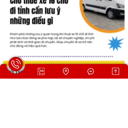
CHO THUÊ XE 16 CHỖ ĐI TỈNH CẦN LƯU Ý NHỮNG
ĐIỀU GÌ
Khám phá những lưu ý quan trọng khi thuê xe 16 chỗ đi tỉnh như
lựa chọn dòng xe phù hợp, tài xế chuyên nghiệp, chi phí phát sinh
và thời gian di chuyển. Giúp chuyến đi xa trở nên chủ động và
hiệu quả hơn.