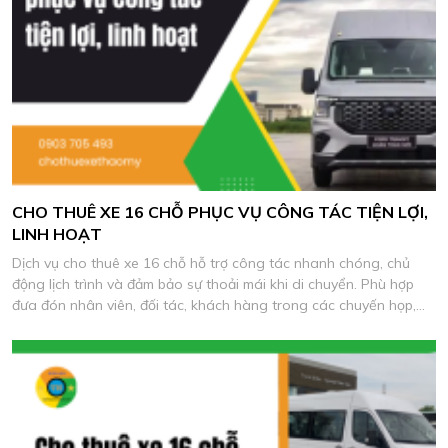
CHO THUÊ XE 16 CHỖ PHỤC VỤ CÔNG TÁC TIỆN LỢI,
LINH HOẠT
Dịch vụ cho thuê xe 16 chỗ hỗ trợ công tác nhanh chóng, chủ
động lịch trình và đảm bảo sự thoải mái khi di chuyển. Phù hợp
đưa đón nhân viên, đối tác, khách hàng trong các chuyến họp,
khảo sát và làm việc thực tế.