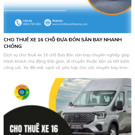
CHO THUÊ XE 16 CHỖ ĐƯA ĐÓN SÂN BAY NHANH
CHÓNG
Dịch vụ cho thuê xe 16 chỗ đưa đón sân bay chuyên nghiệp giúp
hành khách chủ động thời gian, di chuyển thuận tiện và tiết kiệm
công sức. Xe đời mới, sạch sẽ, phù hợp cho các chuyến bay trong
và ngoài nước.