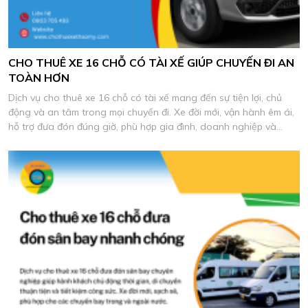
CHO THUÊ XE 16 CHỖ CÓ TÀI XẾ GIÚP CHUYẾN ĐI AN
TOÀN HƠN
Dịch vụ cho thuê xe 16 chỗ có tài xế mang đến sự tiện lợi, chủ
động và an tâm trong mọi chuyến đi. Xe đời mới, vận hành êm ái,
hỗ trợ đưa đón đúng giờ, phù hợp gia đình, doanh nghiệp và
đoàn khách du lịch.