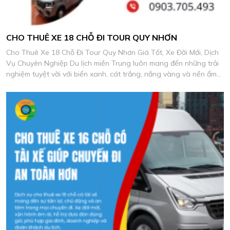
CHO THUÊ XE 18 CHỖ ĐI TOUR QUY NHƠN
Cho Thuê Xe 18 Chỗ Đi Tour Quy Nhơn Giá Tốt, Xe Đời Mới, Dịch
Vụ Chuyên Nghiệp Du lịch miền Trung luôn mang đến những trải
nghiệm tuyệt vời với biển xanh, cát trắng, nắng vàng và nền ẩm
thực biển đặc sắc.