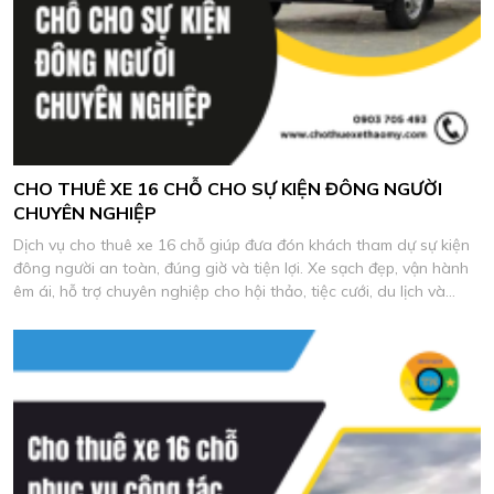
CHO THUÊ XE 16 CHỖ CHO SỰ KIỆN ĐÔNG NGƯỜI
CHUYÊN NGHIỆP
Dịch vụ cho thuê xe 16 chỗ giúp đưa đón khách tham dự sự kiện
đông người an toàn, đúng giờ và tiện lợi. Xe sạch đẹp, vận hành
êm ái, hỗ trợ chuyên nghiệp cho hội thảo, tiệc cưới, du lịch và
chương trình công ty.